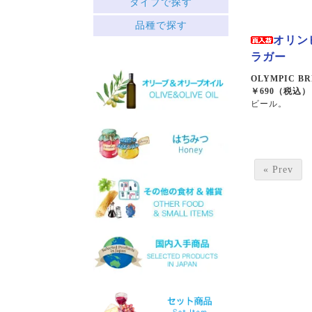
タイプで探す
中央ギリシャ
赤
品種で探す
ペロポネソス半島とイオニ
├ミディアムボディ
ア諸島
オリン
└フルボディ
クレタ島
ラガー
白
エーゲ海の島々
├リッチ
サヴァティアノ
OLYMPIC B
├フルーティー
アシリティコ
￥690（税込）
└スッキリ
ビール。
マスカット
ロゼ
マラグジア
スパークリング
キドニツァ
デザート
ロボラ
ワインセット
プリト
« Prev
スラプサティリ
ヴィディアノ
ヴィラナ
マスカットオブスピナ
カチャノ
ガイドゥリア
アイダニ
アシリ
ホワイトマスカット
モスコフィレロ