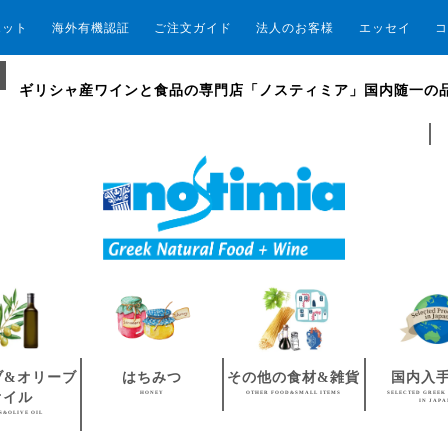
エット
海外有機認証
ご注文ガイド
法人のお客様
エッセイ
コ
ギリシャ産ワインと食品の専門店「ノスティミア」国内随一の
ブ&オリーブ
はちみつ
その他の食材&雑貨
国内入
HONEY
OTHER FOOD&SMALL ITEMS
SELECTED GREEK
オイル
IN JAP
S&OLIVE OIL