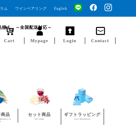
ラム
ワインペアリング
English
品揃え ～全国配送対応～
Cart
Mypage
Login
Contact
手商品
セット商品
ギフトラッピング
 PRODUCTS
SET ITEM
GIFT WRAPPING
AN