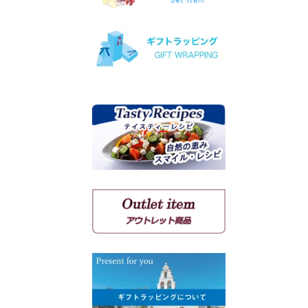
ヴィオニエ
ゲヴェルツトラミネール
ミュスカ・ブラン・ア・プ
ティ・グラン
ソーヴィニョン・ブラン
クシノマブロ
アギヨルギティコ
マヴロ クンドゥラ オブ キ
ミ
マヴルディ
マヴロダフニ
コチファリ
マンディラリ
リャティコ
ヴゾマト
マヴロトラガノ
リムニョナ
グルナッシュ