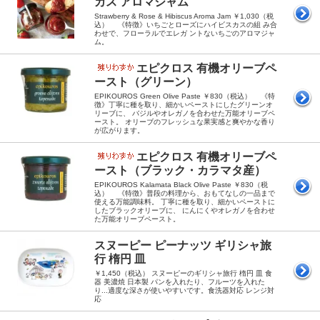
カス アロマジャム
Strawberry & Rose & Hibiscus Aroma Jam ￥1,030（税
込） 《特徴》いちごとローズにハイビスカスの組 み合
わせで、フローラルでエレガ ントないちごのアロマジャ
ム。
エピクロス 有機オリーブペ
ースト（グリーン）
EPIKOUROS Green Olive Paste ￥830（税込） 《特
徴》丁寧に種を取り、細かいペーストにしたグリーンオ
リーブに、 バジルやオレガノを合わせた万能オリーブペ
ースト。 オリーブのフレッシュな果実感と爽やかな香り
が広がります。
エピクロス 有機オリーブペ
ースト（ブラック・カラマタ産）
EPIKOUROS Kalamata Black Olive Paste ￥830（税
込） 《特徴》普段の料理から、おもてなしの一品まで
使える万能調味料。 丁寧に種を取り、細かいペーストに
したブラックオリーブに、 にんにくやオレガノを合わせ
た万能オリーブペースト。
スヌーピー ピーナッツ ギリシャ旅
行 楕円 皿
￥1,450（税込） スヌーピーのギリシャ旅行 楕円 皿 食
器 美濃焼 日本製 パンを入れたり、フルーツを入れた
り...適度な深さが使いやすいです。食洗器対応 レンジ対
応