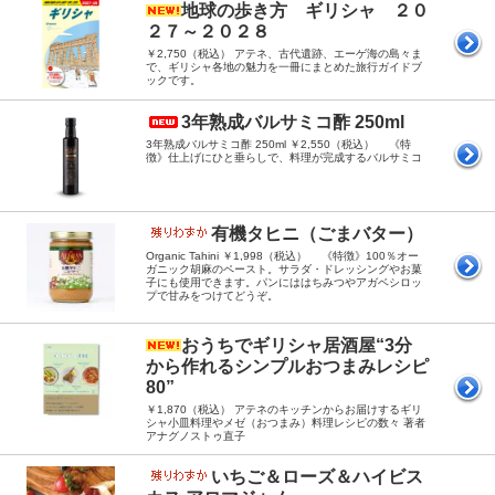
地球の歩き方 ギリシャ ２０
２７～２０２８
￥2,750（税込） アテネ、古代遺跡、エーゲ海の島々ま
で、ギリシャ各地の魅力を一冊にまとめた旅行ガイドブ
ックです。
3年熟成バルサミコ酢 250ml
3年熟成バルサミコ酢 250ml ￥2,550（税込） 《特
徴》仕上げにひと垂らしで、料理が完成するバルサミコ
有機タヒニ（ごまバター）
Organic Tahini ￥1,998（税込） 《特徴》100％オー
ガニック胡麻のペースト。サラダ・ドレッシングやお菓
子にも使用できます。パンにははちみつやアガベシロッ
プで甘みをつけてどうぞ。
おうちでギリシャ居酒屋“3分
から作れるシンプルおつまみレシピ
80”
￥1,870（税込） アテネのキッチンからお届けするギリ
シャ小皿料理やメゼ（おつまみ）料理レシピの数々 著者
アナグノストゥ直子
いちご＆ローズ＆ハイビス