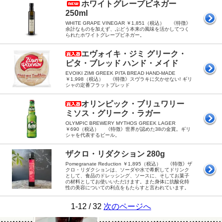
ホワイトグレープビネガー
250ml
WHITE GRAPE VINEGAR ￥1,851（税込） 《特徴》
余計なものを加えず、ぶどう本来の風味を活かしてつく
られたホワイトグレープビネガー。
エヴォイキ・ジミ グリーク・
ピタ・ブレッド ハンド・メイド
EVOIKI ZIMI GREEK PITA BREAD HAND-MADE
￥1,998（税込） 《特徴》スヴラキに欠かせない! ギリ
シャの定番フラットブレッド
オリンピック・ブリュワリー
ミソス・グリーク・ラガー
OLYMPIC BREWERY MYTHOS GREEK LAGER
￥690（税込） 《特徴》世界が認めた38の金賞。ギリ
シャを代表するビール。
ザクロ・リダクション 280g
Pomegranate Reduction ￥1,895（税込） 《特徴》ザ
クロ・リダクションは、ソーダや水で希釈してドリンク
として、食品のドレッシング、ソースに、そしてお菓子
の材料としてお使いいただけます。また身体に抗酸化特
性の美容についての利点をもたらすと言われています。
1-12 / 32
次のページへ