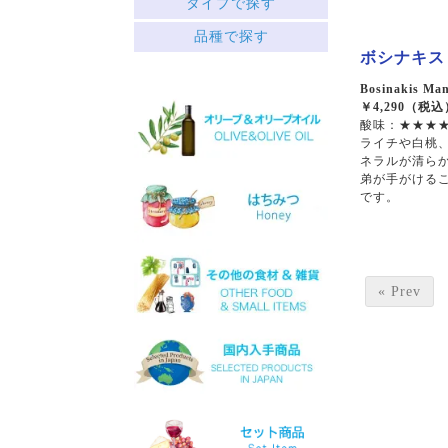
タイプで探す
中央ギリシャ
赤
品種で探す
ペロポネソス半島とイオニ
├ミディアムボディ
ア諸島
ボシナキス 
└フルボディ
クレタ島
白
Bosinakis Man
エーゲ海の島々
￥4,290（税込
├リッチ
サヴァティアノ
酸味：★★★★
├フルーティー
アシリティコ
ライチや白桃
└スッキリ
マスカット
ネラルが清ら
ロゼ
マラグジア
弟が手がける
スパークリング
キドニツァ
です。
デザート
ロボラ
ワインセット
プリト
スラプサティリ
ヴィディアノ
ヴィラナ
« Prev
マスカットオブスピナ
カチャノ
ガイドゥリア
アイダニ
アシリ
ホワイトマスカット
モスコフィレロ