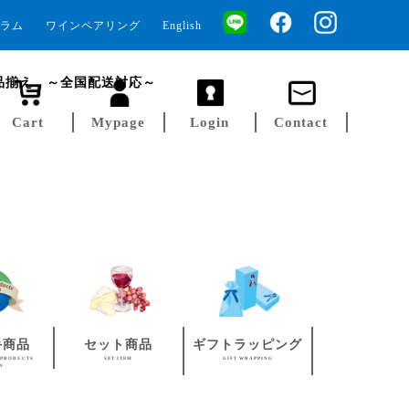
ラム
ワインペアリング
English
品揃え ～全国配送対応～
Cart
Mypage
Login
Contact
手商品
セット商品
ギフトラッピング
 PRODUCTS
SET ITEM
GIFT WRAPPING
AN