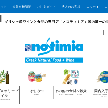
エット
海外有機認証
ご注文ガイド
法人のお客様
エッセイ
コ
ギリシャ産ワインと食品の専門店「ノスティミア」国内随一の
ブ&オリーブ
はちみつ
その他の食材&雑貨
国内入
HONEY
OTHER FOOD&SMALL ITEMS
SELECTED GREEK
オイル
IN JAP
S&OLIVE OIL