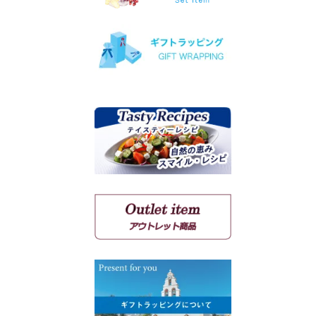
ヴィオニエ
ゲヴェルツトラミネール
ミュスカ・ブラン・ア・プ
ティ・グラン
ソーヴィニョン・ブラン
クシノマブロ
アギヨルギティコ
マヴロ クンドゥラ オブ キ
ミ
マヴルディ
マヴロダフニ
コチファリ
マンディラリ
リャティコ
ヴゾマト
マヴロトラガノ
リムニョナ
グルナッシュ