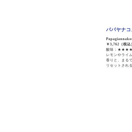
パパヤナコス
Papagiannakos
￥3,762（税込
酸味：★★★★
レモンやライ
香りと、まる
リセットされ