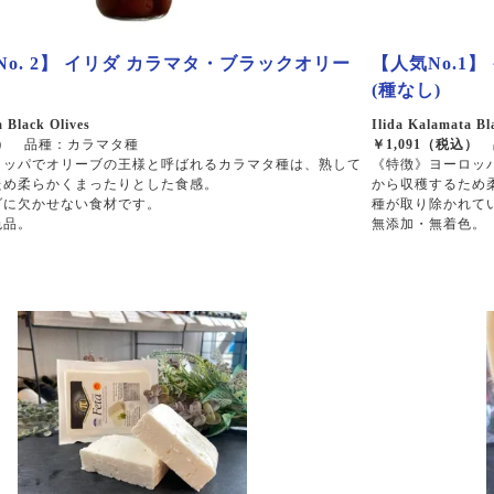
No. 2】 イリダ カラマタ・ブラックオリー
【人気No.1
(種なし)
a Black Olives
Ilida Kalamata Bl
）
品種：カラマタ種
￥1,091（税込）
ロッパでオリーブの王様と呼ばれるカラマタ種は、熟して
《特徴》ヨーロッ
ため柔らかくまったりとした食感。
から収穫するため
ダに欠かせない食材です。
種が取り除かれて
色品。
無添加・無着色。