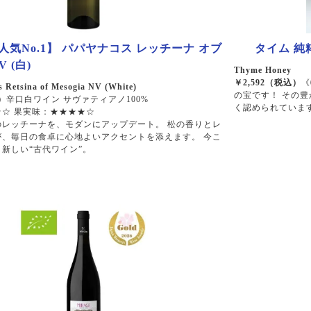
気No.1】 パパヤナコス レッチーナ オブ
タイム 純粋
 (白)
Thyme Honey
￥2,592（税込）
《
 Retsina of Mesogia NV (White)
の宝です！ その
）
辛口白ワイン サヴァティアノ100%
く認められていま
☆ 果実味：★★★★☆
のレッチーナを、モダンにアップデート。 松の香りとレ
が、毎日の食卓に心地よいアクセントを添えます。 今こ
新しい“古代ワイン”。