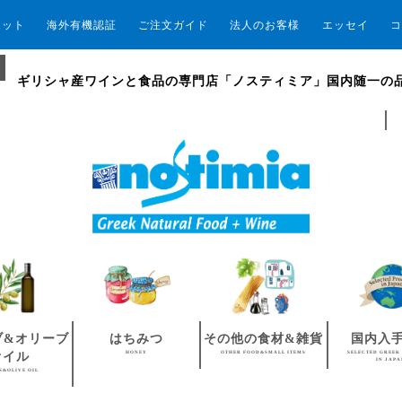
エット
海外有機認証
ご注文ガイド
法人のお客様
エッセイ
コ
ギリシャ産ワインと食品の専門店「ノスティミア」国内随一の
ブ&オリーブ
はちみつ
その他の食材&雑貨
国内入
HONEY
OTHER FOOD&SMALL ITEMS
SELECTED GREEK
オイル
IN JAP
S&OLIVE OIL