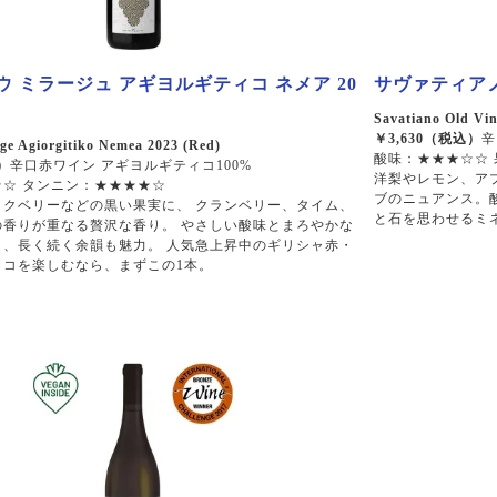
ウ ミラージュ アギヨルギティコ ネメア 20
サヴァティアノ 
Savatiano Old Vin
￥3,630（税込）
辛
ge Agiorgitiko Nemea 2023 (Red)
酸味：★★★☆☆
）
辛口赤ワイン アギヨルギティコ100%
洋梨やレモン、ア
☆ タンニン：★★★★☆
ブのニュアンス。
ックベリーなどの黒い果実に、 クランベリー、タイム、
と石を思わせるミ
の香りが重なる贅沢な香り。 やさしい酸味とまろやかな
く、長く続く余韻も魅力。 人気急上昇中のギリシャ赤・
ィコを楽しむなら、まずこの1本。