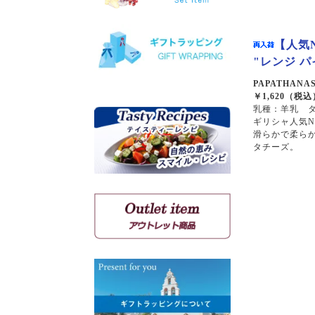
ヴィオニエ
ゲヴェルツトラミネール
【人気N
ミュスカ・ブラン・ア・プ
ティ・グラン
"レンジ パ
ソーヴィニョン・ブラン
PAPATHANASI
￥1,620（税込
乳種：羊乳 タ
ギリシャ人気N
クシノマブロ
滑らかで柔ら
アギヨルギティコ
タチーズ。
マヴロ クンドゥラ オブ キ
ミ
マヴルディ
マヴロダフニ
コチファリ
マンディラリ
リャティコ
ヴゾマト
マヴロトラガノ
リムニョナ
グルナッシュ