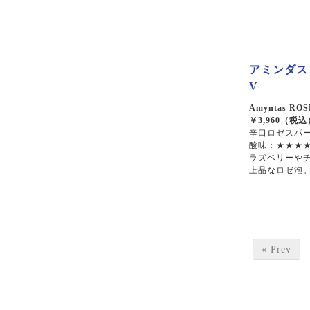
アミンダス
V
Amyntas ROSE
￥3,960（税込
辛口ロゼスパー
酸味：★★★★
ラズベリーや
上品なロゼ泡。
« Prev