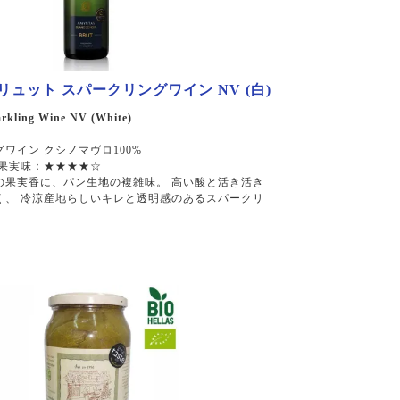
リュット スパークリングワイン NV (白)
rkling Wine NV (White)
ワイン クシノマヴロ100%
 果実味：★★★★☆
の果実香に、パン生地の複雑味。 高い酸と活き活き
く、 冷涼産地らしいキレと透明感のあるスパークリ