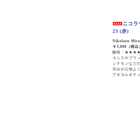
ニコラ
23 (赤)
Nikolaou Mira
￥3,080（税込
酸味：★★★★
カシスやブラ
シナモンなど
渋みが心地よ
アギヨルギテ