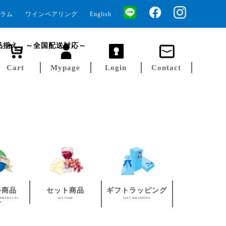
ラム
ワインペアリング
English
品揃え ～全国配送対応～
Cart
Mypage
Login
Contact
手商品
セット商品
ギフトラッピング
 PRODUCTS
SET ITEM
GIFT WRAPPING
AN