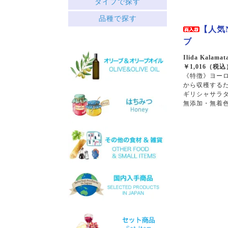
タイプで探す
中央ギリシャ
赤
品種で探す
ペロポネソス半島とイオニ
├ミディアムボディ
ア諸島
【人気
└フルボディ
クレタ島
ブ
白
エーゲ海の島々
├リッチ
サヴァティアノ
Ilida Kalamat
├フルーティー
アシリティコ
￥1,016（税込
└スッキリ
《特徴》ヨー
マスカット
から収穫する
ロゼ
マラグジア
ギリシャサラ
スパークリング
キドニツァ
無添加・無着
デザート
ロボラ
ワインセット
プリト
スラプサティリ
ヴィディアノ
ヴィラナ
マスカットオブスピナ
カチャノ
ガイドゥリア
アイダニ
アシリ
ホワイトマスカット
モスコフィレロ