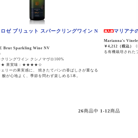
 ロゼ ブリュット スパークリングワイン N
マリアナの
Marianna's Vinel
￥4,212（税込）
《
 Brut Sparkling Wine NV
る有機栽培された
）
クリングワイン クシノマヴロ100%
★ 果実味：★★★★☆
チェリーの果実感に、 焼きたてパンの香ばしさが重なる
 酸が心地よく、季節を問わず楽しめる1本。
26
商品中
1-12
商品