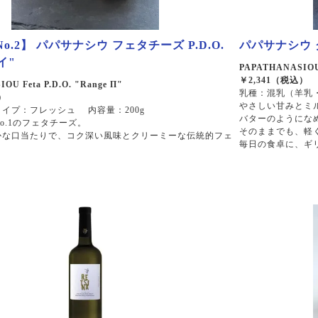
o.2】 パパサナシウ フェタチーズ P.D.O.
パパサナシウ
イ"
PAPATHANASIOU 
￥2,341（税込）
OU Feta P.D.O. "Range Π"
乳種：混乳（羊乳・
）
やさしい甘みとミ
イプ：フレッシュ 内容量：200g
バターのようにな
o.1のフェタチーズ。
そのままでも、軽
かな口当たりで、コク深い風味とクリーミーな伝統的フェ
毎日の食卓に、ギ