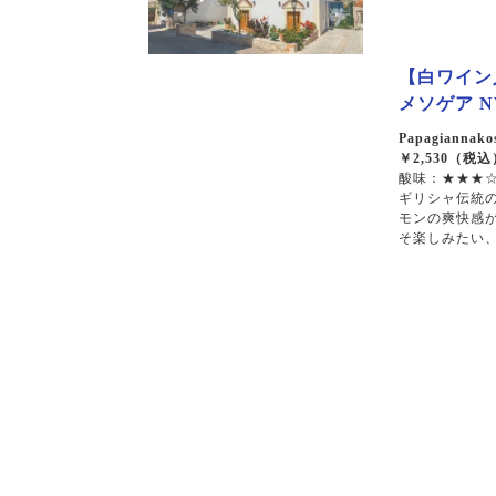
シラー
カベルネソーヴィニョン
【白ワイン人
メソゲア NV
Papagiannakos
￥2,530（税込
酸味：★★★☆
ギリシャ伝統
モンの爽快感
そ楽しみたい、