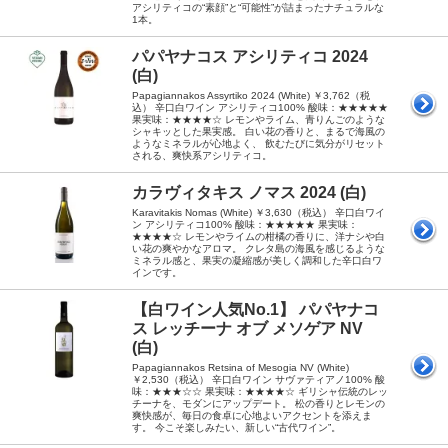
アシリティコの“素顔”と“可能性”が詰まったナチュラルな
1本。
パパヤナコス アシリティコ 2024
(白)
Papagiannakos Assyrtiko 2024 (White) ￥3,762（税
込） 辛口白ワイン アシリティコ100% 酸味：★★★★★
果実味：★★★★☆ レモンやライム、青りんごのような
シャキッとした果実感。 白い花の香りと、まるで海風の
ようなミネラルが心地よく、 飲むたびに気分がリセット
される、爽快系アシリティコ。
カラヴィタキス ノマス 2024 (白)
Karavitakis Nomas (White) ￥3,630（税込） 辛口白ワイ
ン アシリティコ100% 酸味：★★★★★ 果実味：
★★★★☆ レモンやライムの柑橘の香りに、洋ナシや白
い花の爽やかなアロマ。 クレタ島の海風を感じるような
ミネラル感と、果実の凝縮感が美しく調和した辛口白ワ
インです。
【白ワイン人気No.1】 パパヤナコ
ス レッチーナ オブ メソゲア NV
(白)
Papagiannakos Retsina of Mesogia NV (White)
￥2,530（税込） 辛口白ワイン サヴァティアノ100% 酸
味：★★★☆☆ 果実味：★★★★☆ ギリシャ伝統のレッ
チーナを、モダンにアップデート。 松の香りとレモンの
爽快感が、毎日の食卓に心地よいアクセントを添えま
す。 今こそ楽しみたい、新しい“古代ワイン”。