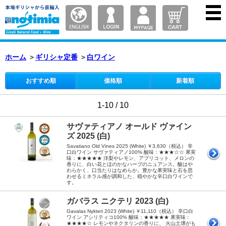
ホーム
＞
ギリシャ定番
＞
白ワイン
おすすめ順
価格順
新着順
1-10 / 10
サヴァティアノ オールド ヴァイン
ズ 2025 (白)
Savatiano Old Vines 2025 (White) ￥3,630（税込） 辛
口白ワイン サヴァティアノ100% 酸味：★★★☆☆ 果実
味：★★★★★ 洋梨やレモン、アプリコット、メロンの
香りに、白い花とほのかなハーブのニュアンス。酸はや
わらかく、口当たりはなめらか。豊かな果実味と石を思
わせるミネラル感が調和した、穏やかな辛口白ワインで
す。
ガバラス ニクテリ 2023 (白)
Gavalas Nykteri 2023 (White) ￥11,110（税込） 辛口白
ワイン アシリティコ100% 酸味：★★★★★ 果実味：
★★★★☆ レモンやネクタリンの香りに、 火山土壌がも