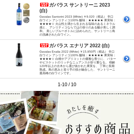
ガバラス サントリーニ 2023
(白)
Gavalas Santorini 2023 (White) ￥9,020（税込） 辛口
白ワイン アシリティコ100% 酸味：★★★★★ 果実味：
★★★★☆ 火山性土壌から生まれる塩味のあるミネラル
感と、 アシリティコならではの張りのある酸が美しく調
和。 美しいブルーボトルに詰められた、サントリーニ島
の洗練された白ワイン。
ガバラス エナリア 2022 (白)
Gavalas Enalia 2022 (White) ￥15,950円（税込） 辛口
白ワイン アシリティコ100% 酸味：★★★★★ 果実味：
★★★★☆ 白桃やアプリコットの優雅な香りに、 バター
やビスケットのリッチなニュアンスが折り重なる。 樹齢
120年以上の古木から選び抜かれた果実を、 丁寧に長期
熟成。島の恵みと造り手の技が融合した、 サントリーニ
最高峰の白ワインです。
1-10 / 10