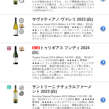
たらす塩味のあるミネラル、 そして樽熟成が生むビスケ
ットやバニラの奥行き。 サントリーニの伝統製法“ニクテ
リ”を継承する、 熟成とテロワールが響き合うアシリティ
コ100%の白ワイン。
サヴァティアノ ヴァレリ 2023 (白)
Savatiano Vareli 2023 (White) ￥4,730（税込） 辛口白
ワイン サヴァティアノ100% 酸味：★★★☆☆ 果実味：
★★☆☆☆ 熟した果実に、バニラやハーブ、ミルキーな
余韻。 飲み口はまろやかで、酸味とのバランスも良好。
ちょっと贅沢な白が飲みたい日におすすめの、希少なサ
ヴァティアノ。
トゥリギアス フンディ 2024
(白)
Trygias Foundi 2024 (White) ￥6,050（税込） 辛口白ワ
イン クシノマヴロ100% 酸味：★★★★☆ 果実味：
★★★☆☆ リシャ北部を代表する黒ブドウ、クシノマヴ
ロ100％使用。 果皮の色を移さないよう丁寧に圧搾し、
透明感のある果汁だけで仕上げた、珍しい白ワイン。り
んごや洋梨、レモンの爽やかさに、クリームやトースト
のような香ばしさが重なり、なめらかな口当たりとナッ
ツのような余韻が楽しめます。
サントリーニ ナチュラルファーメ
ント 2023 (白)
Santorini Natural Ferment 2023 (White) ￥10,230（税
込） 辛口白ワイン アシリティコ100% 酸味：★★★★★
果実味：★★★★☆ レモンやアプリコットの明るい果実
香に、 天然酵母由来のふくらみと、潮風を思わせるミネ
ラル感。 サントリーニ島の伝統製法と火山土壌が生む、