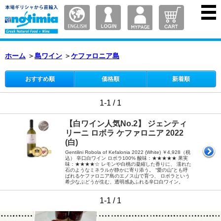
ホーム
＞
島ワイン
＞
ケファロニア島
おすすめ順
価格順
新着順
1-1 / 1
【白ワイン人気No.2】 ジェンティ
リーニ ロボラ ケファロニア 2022
(白)
Gentilini Robola of Kefalonia 2022 (White) ￥4,928（税
込） 辛口白ワイン ロボラ100% 酸味：★★★★★ 果実
味：★★★★☆ レモンや白桃の凝縮した香りに、 濡れた
石のようなミネラルが静かに寄り添う。 “愛の山”とも呼
ばれるケファロニア島のエノス山で育つ、 ロボラという
希少なぶどうが生む、透明感あふれる辛口白ワイン。
1-1 / 1