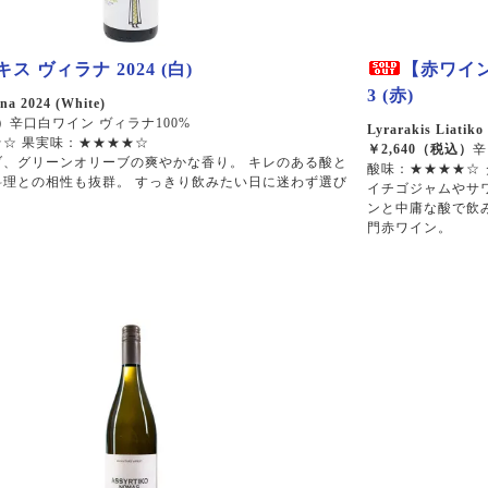
ス ヴィラナ 2024 (白)
【赤ワイン
3 (赤)
ana 2024 (White)
）
辛口白ワイン ヴィラナ100%
Lyrarakis Liatiko
☆ 果実味：★★★★☆
￥2,640（税込）
辛
ブ、グリーンオリーブの爽やかな香り。 キレのある酸と
酸味：★★★★☆
料理との相性も抜群。 すっきり飲みたい日に迷わず選び
イチゴジャムやサ
ンと中庸な酸で飲
門赤ワイン。