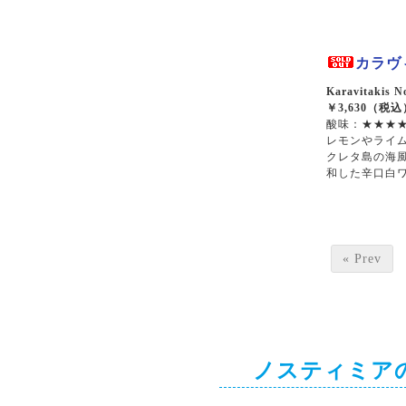
カラヴィ
Karavitakis N
￥3,630（税込
酸味：★★★★
レモンやライ
クレタ島の海
和した辛口白
« Prev
ノスティミア