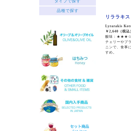
タイプで探す
中央ギリシャ
赤
品種で探す
ペロポネソス半島とイオニ
├ミディアムボディ
ア諸島
リララキス コ
└フルボディ
クレタ島
白
Lyrarakis Kots
エーゲ海の島々
￥2,640（税込
├リッチ
サヴァティアノ
酸味：★★★☆
├フルーティー
アシリティコ
チェリーやブ
└スッキリ
マスカット
ニンで、食事
ロゼ
マラグジア
すめ。
スパークリング
キドニツァ
デザート
ロボラ
ワインセット
プリト
スラプサティリ
ヴィディアノ
ヴィラナ
マスカットオブスピナ
カチャノ
ガイドゥリア
アイダニ
アシリ
ホワイトマスカット
モスコフィレロ