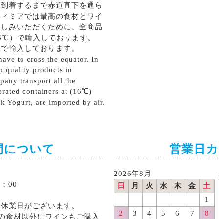
へ到着するまで赤道直下を通ら
ティミアでは最高の食材とワイ
楽しみいただくために、全商品
6℃）で輸入しております。
機で輸入しております。
ave to cross the equator. In
p quality products in
pany transport all the
erated containers at (16℃)
k Yogurt, are imported by air.
間について
営業日
2026年8月
：00
日
月
火
水
木
金
土
1
る休業日がございます。
2
3
4
5
6
7
8
の食材以外にワインもご購入