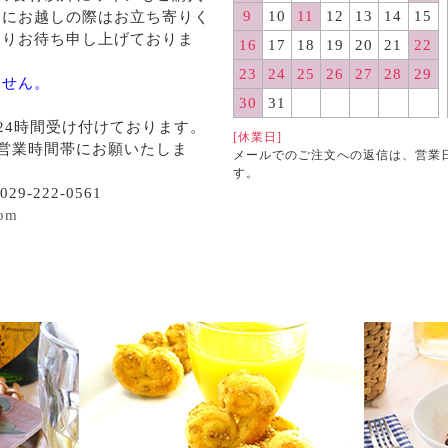
9
10
11
12
13
14
15
くにお越しの際はお立ち寄りく
よりお待ち申し上げておりま
16
17
18
19
20
21
22
23
24
25
26
27
28
29
ません。
30
31
24時間受け付けております。
[休業日]
営業時間帯にお願いたしま
メールでのご注文への返信は、営業
す。
29-222-0561
com