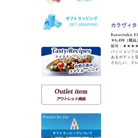
ヴィオニエ
ゲヴェルツトラミネール
ミュスカ・ブラン・ア・プ
カラヴィタキス
ティ・グラン
ソーヴィニョン・ブラン
Karavitakis El
￥6,490（税込
酸味：★★★★
パッションフ
クシノマブロ
あるボディと
アギヨルギティコ
さわしい、ク
マヴロ クンドゥラ オブ キ
ミ
マヴルディ
マヴロダフニ
コチファリ
マンディラリ
リャティコ
ヴゾマト
マヴロトラガノ
リムニョナ
グルナッシュ