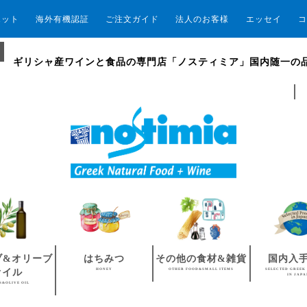
エット
海外有機認証
ご注文ガイド
法人のお客様
エッセイ
コ
ギリシャ産ワインと食品の専門店「ノスティミア」国内随一の
ブ&オリーブ
はちみつ
その他の食材&雑貨
国内入
HONEY
OTHER FOOD&SMALL ITEMS
SELECTED GREEK
オイル
IN JAP
S&OLIVE OIL