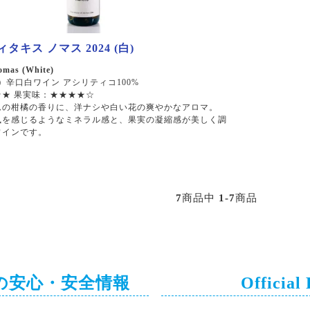
タキス ノマス 2024 (白)
omas (White)
）
辛口白ワイン アシリティコ100%
★ 果実味：★★★★☆
ムの柑橘の香りに、洋ナシや白い花の爽やかなアロマ。
風を感じるようなミネラル感と、果実の凝縮感が美しく調
ワインです。
7
商品中
1-7
商品
の安心・安全情報
Official