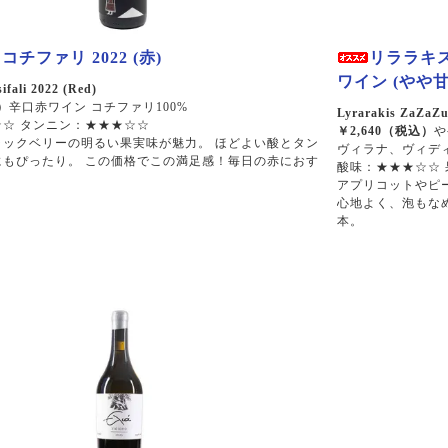
チファリ 2022 (赤)
リララキス
ワイン (やや甘
ifali 2022 (Red)
）
辛口赤ワイン コチファリ100%
Lyrarakis ZaZaZu
☆ タンニン：★★★☆☆
￥2,640（税込）
や
ラックベリーの明るい果実味が魅力。 ほどよい酸とタン
ヴィラナ、ヴィディ
にもぴったり。 この価格でこの満足感！毎日の赤におす
酸味：★★★☆☆
アプリコットやピ
心地よく、泡もな
本。