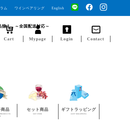
ラム
ワインペアリング
English
品揃え ～全国配送対応～
Cart
Mypage
Login
Contact
手商品
セット商品
ギフトラッピング
 PRODUCTS
SET ITEM
GIFT WRAPPING
AN