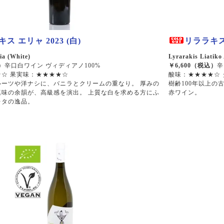
 エリャ 2023 (白)
リララキス 
ia (White)
Lyrarakis Liatiko
）
辛口白ワイン ヴィディアノ100%
￥6,600（税込）
辛
☆ 果実味：★★★★☆
酸味：★★★★☆
ルーツや洋ナシに、バニラとクリームの重なり。 厚みの
樹齢100年以上
塩味の余韻が、高級感を演出。 上質な白を求める方にふ
赤ワイン。
レタの逸品。