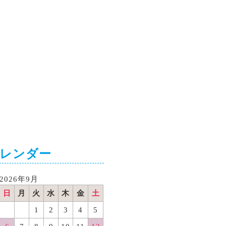
カレンダー
2026年9月
日
月
火
水
木
金
土
1
2
3
4
5