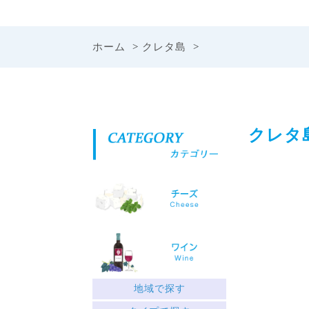
ホーム
>
クレタ島
>
クレタ
地域で探す
ギリシャ北部