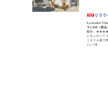
シラー
カベルネソーヴィニョン
リララキ
Lyrarakis Vil
￥2,640（税込
酸味：★★★★
レモンやハー
ミネラル感で
たい1本。