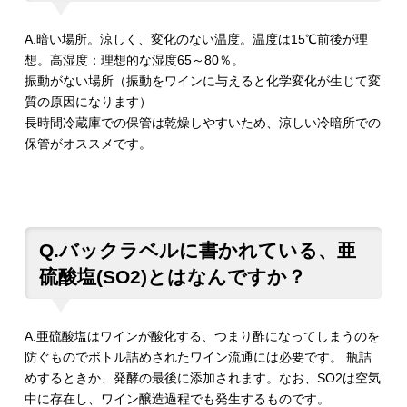
A.暗い場所。涼しく、変化のない温度。温度は15℃前後が理
想。高湿度：理想的な湿度65～80％。
振動がない場所（振動をワインに与えると化学変化が生じて変
質の原因になります）
長時間冷蔵庫での保管は乾燥しやすいため、涼しい冷暗所での
保管がオススメです。
Q.バックラベルに書かれている、亜
硫酸塩(SO2)とはなんですか？
A.亜硫酸塩はワインが酸化する、つまり酢になってしまうのを
防ぐものでボトル詰めされたワイン流通には必要です。 瓶詰
めするときか、発酵の最後に添加されます。なお、SO2は空気
中に存在し、ワイン醸造過程でも発生するものです。