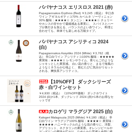
パパヤナコス エリスロス 2021 (赤)
Papagiannakos Erythros (Red) ￥3,245（税込） 辛口赤
ワイン アギヨルギティコ70% カベルネ ソーヴィニョン
30% 酸味：★★★★☆ タンニン：★★★★☆ チェリー
やカシスの甘やかで凝縮感ある果実に、 スパイスとハー
ブが奥行きを加える、バランスのよい赤ワイン。 料理と
合わせても、単体でも楽しめる万能タイプ。
パパヤナコス アシリティコ 2024
(白)
Papagiannakos Assyrtiko 2024 (White) ￥3,762（税
込） 辛口白ワイン アシリティコ100% 酸味：★★★★★
果実味：★★★★☆ レモンやライム、青りんごのような
シャキッとした果実感。 白い花の香りと、まるで海風の
ようなミネラルが心地よく、 飲むたびに気分がリセット
される、爽快系アシリティコ。
【10%OFF】 ダックシリーズ
赤・白ワインセット
￥4,930（税込） 《10%OFF価格》 ダックホワイト
2024 (白)×1本、ダックレッド 2024 (赤)×1本のお得なセ
ットです
カロゲリ マラグジア 2025 (白)
Kalogeri Malagouzia 2025 (White) ￥4,180（税込） 辛
口白ワイン マラグジア100% 酸味：★★★★☆ 果実味：
★★★★★ ハニーサックルのような花の香りに、洋梨、
アプリコット、ネクタリンの果実香。オレンジピールや
マンダリンの風味が広がり、なめらかな質感と余韻に残