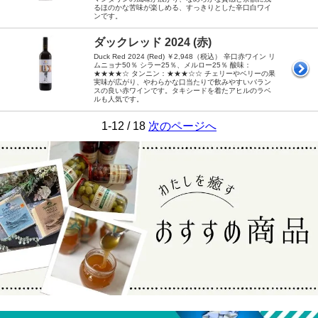
るほのかな苦味が楽しめる、すっきりとした辛口白ワイ
ンです。
ダックレッド 2024 (赤)
Duck Red 2024 (Red) ￥2,948（税込） 辛口赤ワイン リ
ムニョナ50％ シラー25％、メルロー25％ 酸味：
★★★★☆ タンニン：★★★☆☆ チェリーやベリーの果
実味が広がり、やわらかな口当たりで飲みやすいバラン
スの良い赤ワインです。タキシードを着たアヒルのラベ
ルも人気です。
1-12 / 18
次のページへ