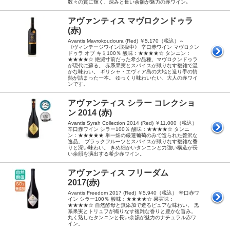
数々の賞に輝く、深みと長い余韻が魅力の赤ワイン｡
アヴァンティス マヴロクンドゥラ
(赤)
Avantis Mavrokoudoura (Red) ￥5,170（税込）～
《ヴィンテージワイン取扱中》 辛口赤ワイン マヴロクン
ドゥラ オブ キミ100％ 酸味：★★★★☆ タンニン：
★★★★☆ 絶滅寸前だった希少品種、マヴロクンドゥラ
が現代に蘇る。 赤系果実とスパイスが織りなす複雑で温
かな味わい。 ギリシャ・エヴィア島の大地と造り手の情
熱が詰まった一本。 ゆっくり味わいたい、大人の赤ワイ
ンです。
アヴァンティス シラー コレクショ
ン 2014 (赤)
Avantis Syrah Collection 2014 (Red) ￥11,000（税込）
辛口赤ワイン シラー100％ 酸味：★★★★☆ タンニ
ン：★★★★★ 単一畑の厳選葡萄のみで造られた贅沢な
逸品。 ブラックフルーツとスパイスが織りなす複雑な香
りと深い味わい。 きめ細かいタンニンと力強い構造が長
い余韻を演出する希少赤ワイン。
アヴァンティス フリーダム
2017(赤)
Avantis Freedom 2017 (Red) ￥5,940（税込） 辛口赤ワ
イン シラー100％ 酸味：★★★★☆ 果実味：
★★★★☆ 自然酵母と無添加で造るピュアな味わい。 黒
系果実とトリュフが織りなす複雑な香りと豊かな旨み。
丸く熟したタンニンと長い余韻が魅力のナチュラル赤ワ
イン。