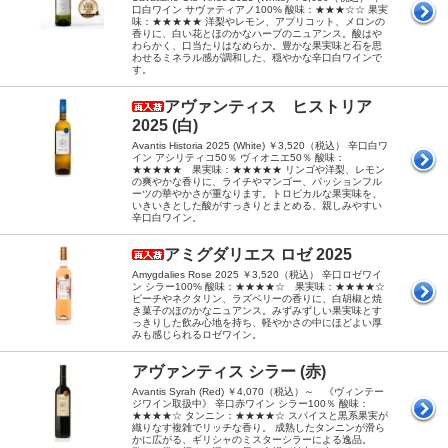
口白ワイン サヴァティアノ100% 酸味：★★★☆☆ 果実
味：★★★★★ 洋梨やレモン、アプリコット、メロンの
香りに、白い花とほのかなハーブのニュアンス。酸はや
わらかく、口当たりはなめらか。豊かな果実味と石を思
わせるミネラル感が調和した、穏やかな辛口白ワインで
す。
アヴァンティス ヒストリア
2025 (白)
Avantis Historia 2025 (White) ￥3,520（税込） 辛口白ワ
イン アシリティコ50％ ヴィオニエ50％ 酸味：
★★★★★ 果実味：★★★★★ リンゴや洋梨、レモン
の爽やかな香りに、ライチやマンゴー、パッションフル
ーツの華やかさが重なります。トロピカルな果実味を、
いきいきとした酸がすっきりとまとめる、親しみやすい
辛口白ワイン。
アミグダリエス ロゼ 2025
Amygdalies Rose 2025 ￥3,520（税込） 辛口ロゼワイ
ン シラー100% 酸味：★★★★☆ 果実味：★★★★☆
ピーチやネクタリン、ラズベリーの香りに、白胡椒と焼
き菓子のほのかなニュアンス。みずみずしい果実味とす
っきりした飲み心地を持ち、軽やかさの中にほどよい厚
みも感じられるロゼワイン。
アヴァンティス シラー (赤)
Avantis Syrah (Red) ￥4,070（税込）～ 《ヴィンテー
ジワイン取扱中》 辛口赤ワイン シラー100％ 酸味：
★★★★☆ タンニン：★★★★☆ スパイスと黒系果実が
織りなす複雑でリッチな香り。 成熟したタンニンが滑ら
かに広がる、ギリシャのミスターシラーによる逸品。