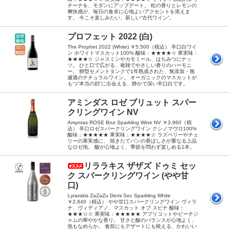
チーナを、モダンにアップデート。 松の香りとレモンの
爽快感が、毎日の食卓に心地よいアクセントを添えま
す。 今こそ楽しみたい、新しい“古代ワイン”。
プロフェット 2022 (白)
The Prophet 2022 (White) ￥5,500（税込） 辛口白ワイ
ン ホワイトマスカット100% 酸味：★★★★☆ 果実味：
★★★★☆ ジャスミンやカモミール、はちみつにナッ
ツ。 ひと口で広がる、複雑でやさしい香りのハーモニ
ー。 卵型セメントタンクで1年熟成された、無添加・無
濾過のナチュラルワイン。 オーガニックのマスカットが
もつ“本当の顔”に出会える、静かで深い辛口白です。
アミンダス ロゼ ブリュット スパー
クリングワイン NV
Amyntas ROSE Brut Sparkling Wine NV ￥3,960（税
込） 辛口ロゼスパークリングワイン クシノマヴロ100%
酸味：★★★★★ 果実味：★★★★☆ ラズベリーやチェ
リーの果実感に、 焼きたてパンの香ばしさが重なる上品
なロゼ泡。 酸が心地よく、季節を問わず楽しめる1本。
リララキス ザザズ ドゥミ セッ
ク スパークリングワイン (やや甘
口)
Lyrarakis ZaZaZu Demi Sec Sparkling White
￥2,640（税込） やや甘口スパークリングワイン ヴィラ
ナ、ヴィディアノ、マスカット オブ スピナ 酸味：
★★★☆☆ 果実味：★★★★★ アプリコットやピーチジ
ャムの華やかな香り。 甘さと酸のバランスが心地よく、
泡もなめらか。 食前にもデザートにも映える、かわいい