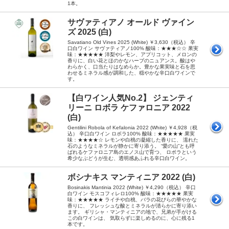
1本。
サヴァティアノ オールド ヴァイン
ズ 2025 (白)
Savatiano Old Vines 2025 (White) ￥3,630（税込） 辛
口白ワイン サヴァティアノ100% 酸味：★★★☆☆ 果実
味：★★★★★ 洋梨やレモン、アプリコット、メロンの
香りに、白い花とほのかなハーブのニュアンス。酸はや
わらかく、口当たりはなめらか。豊かな果実味と石を思
わせるミネラル感が調和した、穏やかな辛口白ワインで
す。
【白ワイン人気No.2】 ジェンティ
リーニ ロボラ ケファロニア 2022
(白)
Gentilini Robola of Kefalonia 2022 (White) ￥4,928（税
込） 辛口白ワイン ロボラ100% 酸味：★★★★★ 果実
味：★★★★☆ レモンや白桃の凝縮した香りに、 濡れた
石のようなミネラルが静かに寄り添う。 “愛の山”とも呼
ばれるケファロニア島のエノス山で育つ、 ロボラという
希少なぶどうが生む、透明感あふれる辛口白ワイン。
ボシナキス マンティニア 2022 (白)
Bosinakis Mantinia 2022 (White) ￥4,290（税込） 辛口
白ワイン モスコフィレロ100% 酸味：★★★★★ 果実
味：★★★★★ ライチや白桃、バラの花びらの華やかな
香りに、 フレッシュな酸とミネラルが清らかに寄り添い
ます。 ギリシャ・マンティニアの地で、兄弟が手がける
この白ワインは、 気取らずに楽しめるのに、心に残る1
本です。