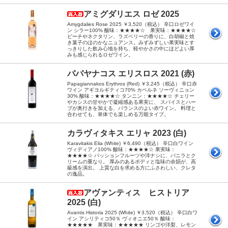
アミグダリエス ロゼ 2025
Amygdalies Rose 2025 ￥3,520（税込） 辛口ロゼワイ
ン シラー100% 酸味：★★★★☆ 果実味：★★★★☆
ピーチやネクタリン、ラズベリーの香りに、白胡椒と焼
き菓子のほのかなニュアンス。みずみずしい果実味とす
っきりした飲み心地を持ち、軽やかさの中にほどよい厚
みも感じられるロゼワイン。
パパヤナコス エリスロス 2021 (赤)
Papagiannakos Erythros (Red) ￥3,245（税込） 辛口赤
ワイン アギヨルギティコ70% カベルネ ソーヴィニョン
30% 酸味：★★★★☆ タンニン：★★★★☆ チェリー
やカシスの甘やかで凝縮感ある果実に、 スパイスとハー
ブが奥行きを加える、バランスのよい赤ワイン。 料理と
合わせても、単体でも楽しめる万能タイプ。
カラヴィタキス エリャ 2023 (白)
Karavitakis Elia (White) ￥6,490（税込） 辛口白ワイン
ヴィディアノ100% 酸味：★★★★☆ 果実味：
★★★★☆ パッションフルーツや洋ナシに、バニラとク
リームの重なり。 厚みのあるボディと塩味の余韻が、高
級感を演出。 上質な白を求める方にふさわしい、クレタ
の逸品。
アヴァンティス ヒストリア
2025 (白)
Avantis Historia 2025 (White) ￥3,520（税込） 辛口白ワ
イン アシリティコ50％ ヴィオニエ50％ 酸味：
★★★★★ 果実味：★★★★★ リンゴや洋梨、レモン