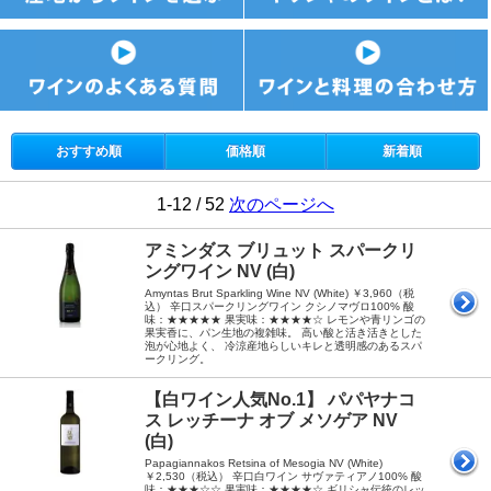
おすすめ順
価格順
新着順
1-12 / 52
次のページへ
アミンダス ブリュット スパークリ
ングワイン NV (白)
Amyntas Brut Sparkling Wine NV (White) ￥3,960（税
込） 辛口スパークリングワイン クシノマヴロ100% 酸
味：★★★★★ 果実味：★★★★☆ レモンや青リンゴの
果実香に、パン生地の複雑味。 高い酸と活き活きとした
泡が心地よく、 冷涼産地らしいキレと透明感のあるスパ
ークリング。
【白ワイン人気No.1】 パパヤナコ
ス レッチーナ オブ メソゲア NV
(白)
Papagiannakos Retsina of Mesogia NV (White)
￥2,530（税込） 辛口白ワイン サヴァティアノ100% 酸
味：★★★☆☆ 果実味：★★★★☆ ギリシャ伝統のレッ