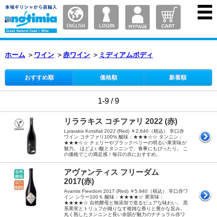
ホーム
＞
ワイン
＞
赤ワイン
＞
ミディアムボディ
おすすめ順
価格順
新着順
1-9 / 9
リララキス コチファリ 2022 (赤)
Lyrarakis Kotsifali 2022 (Red) ￥2,640（税込） 辛口赤
ワイン コチファリ100% 酸味：★★★☆☆ タンニン：
★★★☆☆ チェリーやブラックベリーの明るい果実味が
魅力。 ほどよい酸とタンニンで、食事にもぴったり。 こ
の価格でこの満足感！毎日の赤におすすめ。
アヴァンティス フリーダム
2017(赤)
Avantis Freedom 2017 (Red) ￥5,940（税込） 辛口赤ワ
イン シラー100％ 酸味：★★★★☆ 果実味：
★★★★☆ 自然酵母と無添加で造るピュアな味わい。 黒
系果実とトリュフが織りなす複雑な香りと豊かな旨み。
丸く熟したタンニンと長い余韻が魅力のナチュラル赤ワ