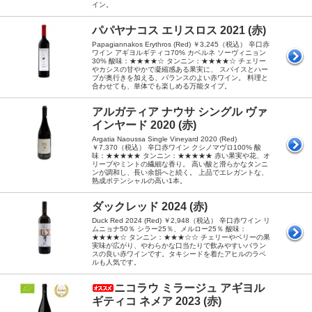
イン。
パパヤナコス エリスロス 2021 (赤)
Papagiannakos Erythros (Red) ￥3,245（税込） 辛口赤
ワイン アギヨルギティコ70% カベルネ ソーヴィニョン
30% 酸味：★★★★☆ タンニン：★★★★☆ チェリー
やカシスの甘やかで凝縮感ある果実に、 スパイスとハー
ブが奥行きを加える、バランスのよい赤ワイン。 料理と
合わせても、単体でも楽しめる万能タイプ。
アルガティア ナウサ シングル ヴァ
インヤード 2020 (赤)
Argatia Naoussa Single Vineyard 2020 (Red)
￥7,370（税込） 辛口赤ワイン クシノマヴロ100% 酸
味：★★★★★ タンニン：★★★★★ 赤い果実や花、オ
リーブやミントの繊細な香り。 高い酸と滑らかなタンニ
ンが調和し、長い余韻へと続く。 上品でエレガントな、
熟成ポテンシャルの高い1本。
ダックレッド 2024 (赤)
Duck Red 2024 (Red) ￥2,948（税込） 辛口赤ワイン リ
ムニョナ50％ シラー25％、メルロー25％ 酸味：
★★★★☆ タンニン：★★★☆☆ チェリーやベリーの果
実味が広がり、やわらかな口当たりで飲みやすいバラン
スの良い赤ワインです。タキシードを着たアヒルのラベ
ルも人気です。
ニコラウ ミラージュ アギヨル
ギティコ ネメア 2023 (赤)