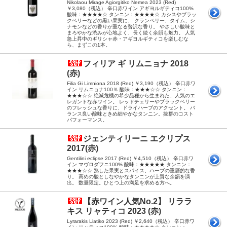
Nikolaou Mirage Agiorgitiko Nemea 2023 (Red)
￥3,080（税込） 辛口赤ワイン アギヨルギティコ100%
酸味：★★★★☆ タンニン：★★★★☆ カシスやブラッ
クベリーなどの黒い果実に、 クランベリー、タイム、シ
ナモンなどの香りが重なる贅沢な香り。 やさしい酸味と
まろやかな渋みが心地よく、長く続く余韻も魅力。 人気
急上昇中のギリシャ赤・アギヨルギティコを楽しむな
ら、まずこの1本。
フィリア ギ リムニョナ 2018
(赤)
Filia Gi Limniona 2018 (Red) ￥3,190（税込） 辛口赤ワ
イン リムニョナ100％ 酸味：★★★☆☆ タンニン：
★★★☆☆ 絶滅危機の希少品種から生まれた、人気のエ
レガントな赤ワイン。 レッドチェリーやブラックベリー
のフレッシュな香りに、ドライハーブのアクセント。 バ
ランス良い酸味ときめ細やかなタンニン。抜群のコスト
パフォーマンス。
ジェンティリーニ エクリプス
2017(赤)
Gentilini eclipse 2017 (Red) ￥4,510（税込） 辛口赤ワ
イン マヴロダフニ100% 酸味：★★★★★ タンニン：
★★★☆☆ 熟した果実とスパイス、ハーブの重層的な香
り。 高めの酸としなやかなタンニンが上質な余韻を演
出。 数量限定。ひとつ上の満足を求める方へ。
【赤ワイン人気No.2】 リララ
キス リャティコ 2023 (赤)
Lyrarakis Liatiko 2023 (Red) ￥2,640（税込） 辛口赤ワ