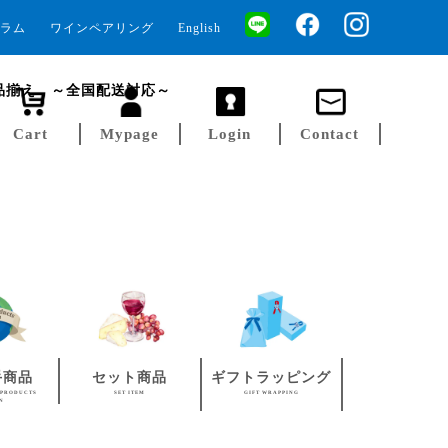
ラム
ワインペアリング
English
品揃え ～全国配送対応～
Cart
Mypage
Login
Contact
手商品
セット商品
ギフトラッピング
 PRODUCTS
SET ITEM
GIFT WRAPPING
AN