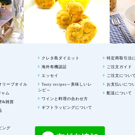
クレタ島ダイエット
特定商取引法
海外有機認証
ご注文ガイド
エッセイ
ご注文につい
オリーブオイル
Tasty recipes～美味しいレ
お支払いにつ
シピ～
ジャム
配送について
ワインと料理の合わせ方
材&雑貨
ギフトラッピングについて
品
ピング