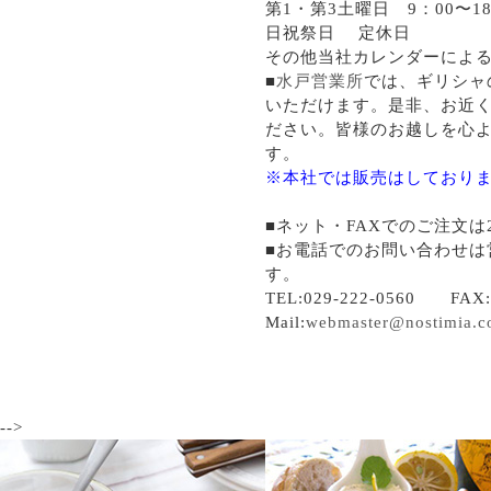
第1・第3土曜日 9：00〜18
日祝祭日 定休日
その他当社カレンダーによ
■
水戸営業所
では、ギリシャ
いただけます。是非、お近
ださい。皆様のお越しを心
す。
※本社では販売はしており
■ネット・FAXでのご注文は
■お電話でのお問い合わせは
す。
TEL:029-222-0560 FAX:0
Mail:
webmaster@nostimia.
-->