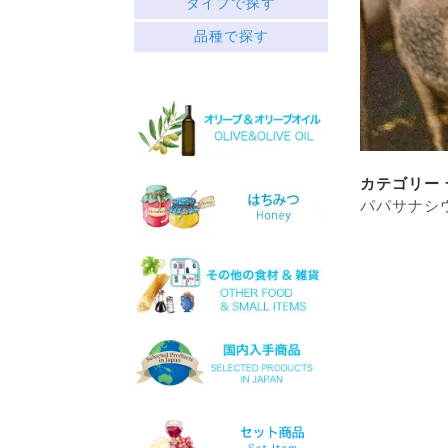
タイプで探す
中央ギリシャ
赤
品種で探す
ペロポネソス半島とイオニ
├ミディアムボディ
ア諸島
└フルボディ
クレタ島
白
エーゲ海の島々
├リッチ
サヴァティアノ
├フルーティー
アシリティコ
└スッキリ
マスカット
ロゼ
マラグジア
カテゴリー 
スパークリング
キドニツァ
パパサナシ
デザート
ロボラ
ワインセット
プリト
スラプサティリ
ヴィディアノ
ヴィラナ
マスカットオブスピナ
カチャノ
ガイドゥリア
アイダニ
アシリ
ホワイトマスカット
モスコフィレロ