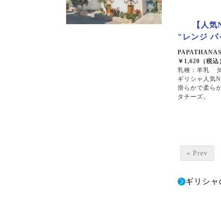
シラー
カベルネソーヴィニョン
【人気N
"レンジ パ
PAPATHANASI
￥1,620（税込
乳種：羊乳 タ
ギリシャ人気N
滑らかで柔ら
タチーズ。
« Prev
ギリシャ