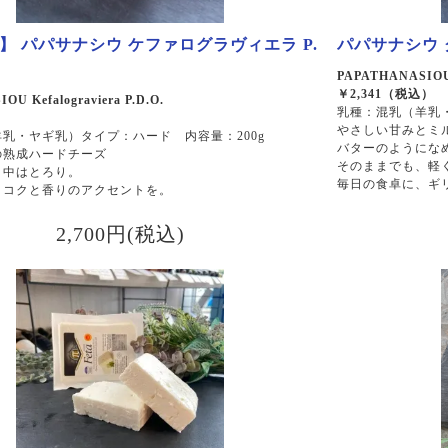
1】 パパサナシウ ケファログラヴィエラ P.
パパサナシウ
PAPATHANASIOU 
￥2,341（税込）
U Kefalograviera P.D.O.
乳種：混乳（羊乳・
やさしい甘みとミ
乳・ヤギ乳）タイプ：ハード 内容量：200g
バターのようにな
の熟成ハードチーズ
そのままでも、軽
、中はとろり。
毎日の食卓に、ギ
、コクと香りのアクセントを。
2,700円(税込)