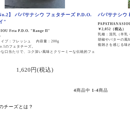
o.2】 パパサナシウ フェタチーズ P.D.O.
パパサナシウ 樽
イ"
PAPATHANASIOU B
￥2,052（税込）
OU Feta P.D.O. "Range Π"
乳種：混乳（羊乳・
）
胡椒やバターの風
イプ：フレッシュ 内容量：200g
複雑さを感じる味
o.1のフェタチーズ。
かな口当たりで、コク深い風味とクリーミーな伝統的フェ
1,620円(税込)
4
商品中
1-4
商品
のチーズとは？