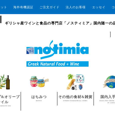
エット
海外有機認証
ご注文ガイド
法人のお客様
エッセイ
コ
ギリシャ産ワインと食品の専門店「ノスティミア」国内随一の
ブ&オリーブ
はちみつ
その他の食材&雑貨
国内入
HONEY
OTHER FOOD&SMALL ITEMS
SELECTED GREEK
オイル
IN JAP
S&OLIVE OIL