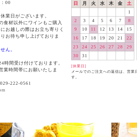
：00
日
月
火
水
木
金
土
1
る休業日がございます。
2
3
4
5
6
7
8
の食材以外にワインもご購入
9
10
11
12
13
14
15
くにお越しの際はお立ち寄りく
よりお待ち申し上げておりま
16
17
18
19
20
21
22
23
24
25
26
27
28
29
ません。
30
31
24時間受け付けております。
[休業日]
営業時間帯にお願いたしま
メールでのご注文への返信は、営業
す。
29-222-0561
com