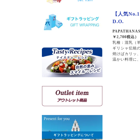
ヴィオニエ
【人気No.
ゲヴェルツトラミネール
ミュスカ・ブラン・ア・プ
D.O.
ティ・グラン
PAPATHANASIO
ソーヴィニョン・ブラン
￥2,700税込）
乳種：混乳（羊
ギリシャ伝統
焼けばカリッ
クシノマブロ
温かい料理に
アギヨルギティコ
マヴロ クンドゥラ オブ キ
ミ
マヴルディ
マヴロダフニ
コチファリ
マンディラリ
リャティコ
ヴゾマト
マヴロトラガノ
リムニョナ
グルナッシュ