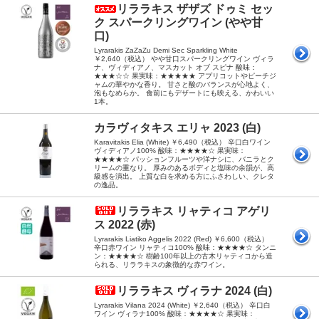
リララキス ザザズ ドゥミ セッ
ク スパークリングワイン (やや甘
口)
Lyrarakis ZaZaZu Demi Sec Sparkling White
￥2,640（税込） やや甘口スパークリングワイン ヴィラ
ナ、ヴィディアノ、マスカット オブ スピナ 酸味：
★★★☆☆ 果実味：★★★★★ アプリコットやピーチジ
ャムの華やかな香り。 甘さと酸のバランスが心地よく、
泡もなめらか。 食前にもデザートにも映える、かわいい
1本。
カラヴィタキス エリャ 2023 (白)
Karavitakis Elia (White) ￥6,490（税込） 辛口白ワイン
ヴィディアノ100% 酸味：★★★★☆ 果実味：
★★★★☆ パッションフルーツや洋ナシに、バニラとク
リームの重なり。 厚みのあるボディと塩味の余韻が、高
級感を演出。 上質な白を求める方にふさわしい、クレタ
の逸品。
リララキス リャティコ アゲリ
ス 2022 (赤)
Lyrarakis Liatiko Aggelis 2022 (Red) ￥6,600（税込）
辛口赤ワイン リャティコ100% 酸味：★★★★☆ タンニ
ン：★★★★☆ 樹齢100年以上の古木リャティコから造
られる、リララキスの象徴的な赤ワイン。
リララキス ヴィラナ 2024 (白)
Lyrarakis Vilana 2024 (White) ￥2,640（税込） 辛口白
ワイン ヴィラナ100% 酸味：★★★★☆ 果実味：