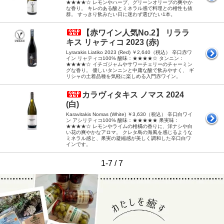
★★★★☆ レモンやハーブ、グリーンオリーブの爽やか
な香り。 キレのある酸とミネラル感で料理との相性も抜
群。 すっきり飲みたい日に迷わず選びたい1本。
【赤ワイン人気No.2】 リララ
キス リャティコ 2023 (赤)
Lyrarakis Liatiko 2023 (Red) ￥2,640（税込） 辛口赤ワ
イン リャティコ100% 酸味：★★★★☆ タンニン：
★★★★☆ イチゴジャムやサワーチェリーのチャーミン
グな香り。 優しいタンニンと中庸な酸で飲みやすく、 ギ
リシャの土着品種を気軽に楽しめる入門赤ワイン。
カラヴィタキス ノマス 2024
(白)
Karavitakis Nomas (White) ￥3,630（税込） 辛口白ワイ
ン アシリティコ100% 酸味：★★★★★ 果実味：
★★★★☆ レモンやライムの柑橘の香りに、洋ナシや白
い花の爽やかなアロマ。 クレタ島の海風を感じるような
ミネラル感と、果実の凝縮感が美しく調和した辛口白ワ
インです。
1-7 / 7