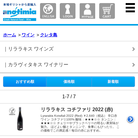
ホーム
＞
ワイン
＞
クレタ島
｜リララキス ワインズ
｜カラヴィタキス ワイナリー
おすすめ順
価格順
新着順
1-7 / 7
リララキス コチファリ 2022 (赤)
Lyrarakis Kotsifali 2022 (Red) ￥2,640（税込） 辛口赤
ワイン コチファリ100% 酸味：★★★☆☆ タンニン：
★★★☆☆ チェリーやブラックベリーの明るい果実味が
魅力。 ほどよい酸とタンニンで、食事にもぴったり。 こ
の価格でこの満足感！毎日の赤におすすめ。