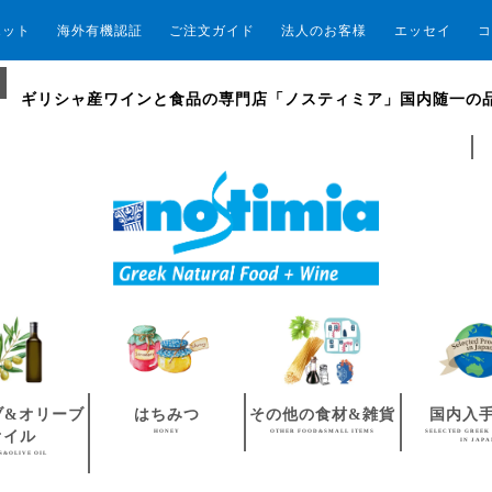
エット
海外有機認証
ご注文ガイド
法人のお客様
エッセイ
コ
ギリシャ産ワインと食品の専門店「ノスティミア」国内随一の
ブ&オリーブ
はちみつ
その他の食材&雑貨
国内入
HONEY
OTHER FOOD&SMALL ITEMS
SELECTED GREEK
オイル
IN JAP
S&OLIVE OIL