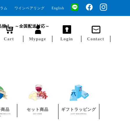
ラム
ワインペアリング
English
品揃え ～全国配送対応～
Cart
Mypage
Login
Contact
手商品
セット商品
ギフトラッピング
 PRODUCTS
SET ITEM
GIFT WRAPPING
AN