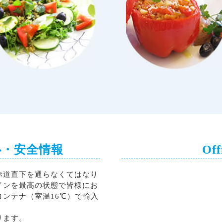
心・安全情報
Off
赤道直下を通らなくてはなり
インを最高の状態で皆様にお
ンテナ（室温16℃）で輸入
ります。