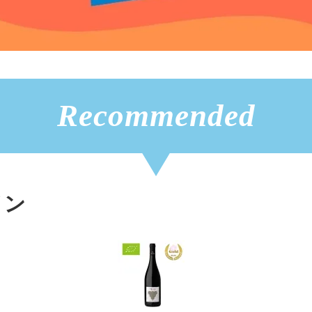
Recommended
イン