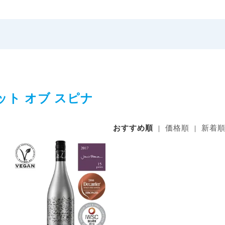
ット オブ スピナ
おすすめ順
|
価格順
|
新着