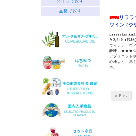
タイプで探す
中央ギリシャ
赤
品種で探す
ペロポネソス半島とイオニ
├ミディアムボディ
ア諸島
リララ
└フルボディ
クレタ島
ワイン (や
白
エーゲ海の島々
├リッチ
サヴァティアノ
Lyrarakis ZaZ
├フルーティー
アシリティコ
￥2,640（税込
└スッキリ
ヴィラナ、ヴィ
マスカット
酸味：★★★☆
ロゼ
マラグジア
アプリコット
スパークリング
キドニツァ
心地よく、泡も
デザート
ロボラ
本。
ワインセット
プリト
スラプサティリ
ヴィディアノ
ヴィラナ
マスカットオブスピナ
« Prev
カチャノ
ガイドゥリア
アイダニ
アシリ
ホワイトマスカット
モスコフィレロ