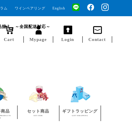
ラム
ワインペアリング
English
品揃え ～全国配送対応～
Cart
Mypage
Login
Contact
手商品
セット商品
ギフトラッピング
 PRODUCTS
SET ITEM
GIFT WRAPPING
AN