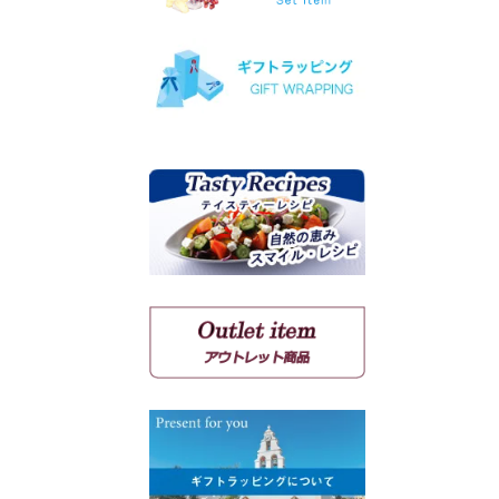
ヴィオニエ
ゲヴェルツトラミネール
ミュスカ・ブラン・ア・プ
ティ・グラン
ソーヴィニョン・ブラン
クシノマブロ
アギヨルギティコ
マヴロ クンドゥラ オブ キ
ミ
マヴルディ
マヴロダフニ
コチファリ
マンディラリ
リャティコ
ヴゾマト
マヴロトラガノ
リムニョナ
グルナッシュ