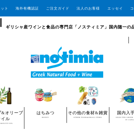
エット
海外有機認証
ご注文ガイド
法人のお客様
エッセイ
コ
ギリシャ産ワインと食品の専門店「ノスティミア」国内随一の
ブ&オリーブ
はちみつ
その他の食材&雑貨
国内入
HONEY
OTHER FOOD&SMALL ITEMS
SELECTED GREEK
オイル
IN JAP
S&OLIVE OIL