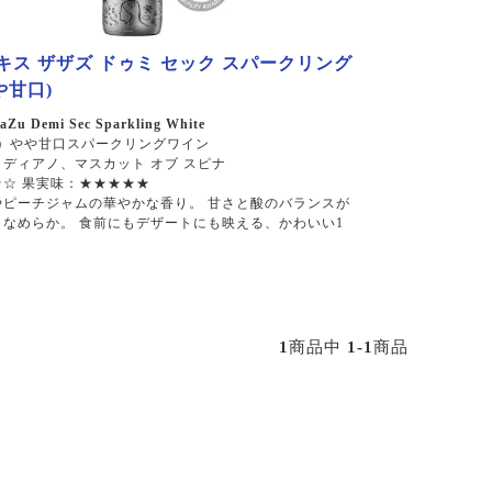
キス ザザズ ドゥミ セック スパークリング
や甘口)
aZu Demi Sec Sparkling White
）
やや甘口スパークリングワイン
ディアノ、マスカット オブ スピナ
☆ 果実味：★★★★★
やピーチジャムの華やかな香り。 甘さと酸のバランスが
なめらか。 食前にもデザートにも映える、かわいい1
1
商品中
1-1
商品