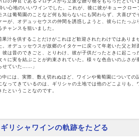
ポロの神官であるマロナスから立派な贈り物をもらったといい
い酔い心地のいいワインでした。これが、後に彼がキュークロー
モスは葡萄園のことなど何も知らないにも関わらず、大喜びで
ケーが、オデュッセウスの仲間を誘惑しようと、彼らにたっぷ
るチャンスを狙いました。
萄果汁を供することだけがこれほど歓迎されたわけではありま
た。オデュッセウスが故郷のイタケーに戻って年老いた父と対
、彼は昔のできごと、とりわけ、彼が子供だったときに起こった
次々に実を結ぶことが約束されていた。様々な色合いのふさが
らせていた……」
の中には、実際、数え切れぬほど、ワインや葡萄園についての
になってきているのは、ギリシャの土地では他のどこよりも、
きたということなのです。
のギリシャワインの軌跡をたどる