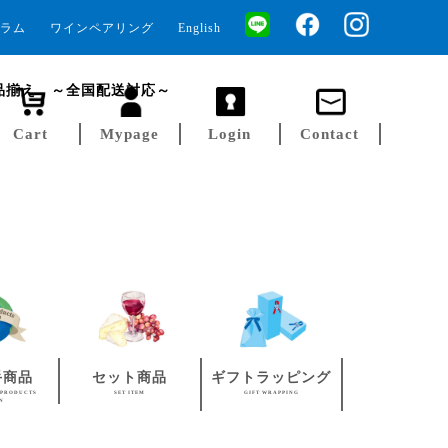
ラム
ワインペアリング
English
品揃え ～全国配送対応～
Cart
Mypage
Login
Contact
手商品
セット商品
ギフトラッピング
 PRODUCTS
SET ITEM
GIFT WRAPPING
AN