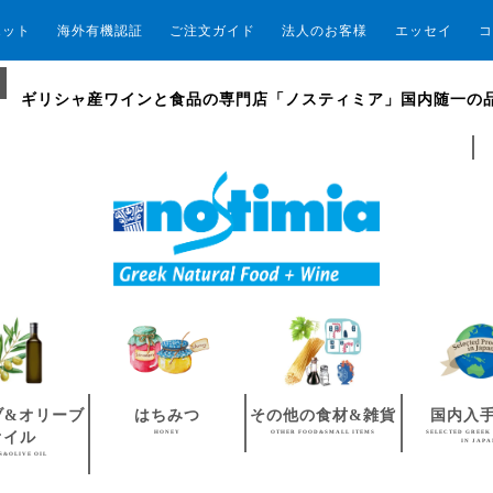
エット
海外有機認証
ご注文ガイド
法人のお客様
エッセイ
コ
ギリシャ産ワインと食品の専門店「ノスティミア」国内随一の
ブ&オリーブ
はちみつ
その他の食材&雑貨
国内入
HONEY
OTHER FOOD&SMALL ITEMS
SELECTED GREEK
オイル
IN JAP
S&OLIVE OIL