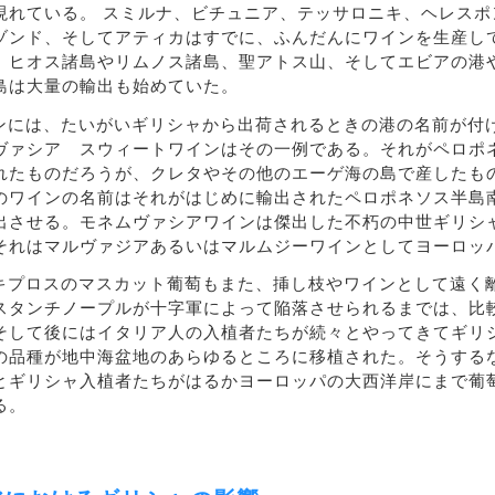
現れている。 スミルナ、ビチュニア、テッサロニキ、ヘレスポ
ゾンド、そしてアティカはすでに、ふんだんにワインを生産し
。ヒオス諸島やリムノス諸島、聖アトス山、そしてエビアの港
島は大量の輸出も始めていた。
ンには、たいがいギリシャから出荷されるときの港の名前が付
ヴァシア スウィートワインはその一例である。それがペロポ
れたものだろうが、クレタやその他のエーゲ海の島で産したも
のワインの名前はそれがはじめに輸出されたペロポネソス半島
出させる。モネムヴァシアワインは傑出した不朽の中世ギリシ
それはマルヴァジアあるいはマルムジーワインとしてヨーロッ
キプロスのマスカット葡萄もまた、挿し枝やワインとして遠く
スタンチノープルが十字軍によって陥落させられるまでは、比
そして後にはイタリア人の入植者たちが続々とやってきてギリ
の品種が地中海盆地のあらゆるところに移植された。そうする
とギリシャ入植者たちがはるかヨーロッパの大西洋岸にまで葡
る。