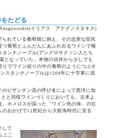
跡をたどる
as Anagnostakis(イリアス アナグノスタキス)
守られている葡萄畑に例え、その忠実な臣民
育つ葡萄とふんだんにあふれ出るワインで報
スタンチノープル(アングロサクソン人たち
楽園となっていた。本物の信仰から少しでも
怒りでワイン絞りの中の葡萄のようにつぶさ
ンスタンチノープルは1204年に十字軍に屈
そのビザンチン流の呼び名によって西洋に知
ことと同様ワインづくりにおいても、古来よ
は、ホメロスが謳った「ワイン色の海」の往
のおかげで12世紀から大航海時代に至る
そして
ムニ二