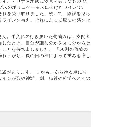
ます。マロナスが彼に敬意を表したもので、
プスのポリュペーモスに捧げたワインで、
それを受け取りました。続いて、陰謀を巡ら
りワインを与え、それによって魔法の薬をそ
せん。手入れの行き届いた葡萄園は、支配者
面したとき、自分が誰なのかを父に分からせ
ことを持ち出しました。 「50列の葡萄の
垂れ下がり、夏の日の神によって重みを増し
記述があります。 しかも、あらゆる点にお
ワインが歌や神話、劇、精神や哲学へとその