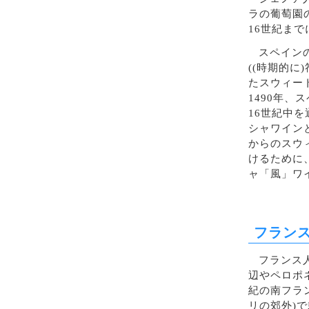
ラの葡萄園
16世紀ま
スペイン
((時期的
たスウィー
1490年
16世紀中
シャワイン
からのスウ
けるために
ャ「風」ワ
フラン
フランス
辺やペロポ
紀の南フラ
リの郊外)