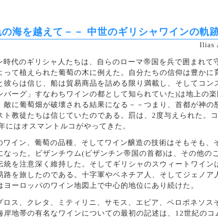
色の海を越えて－－ 中世のギリシャワインの軌
Ili
ン時代のギリシャ人たちは、自らのローマ帝国を兵で囲まれて
よって植えられた葡萄の木に例えた。自分たちの信仰は豊かに
と彼らは信じ、船は貿易商品を詰める限り満載し、そしてコン
ンバーグ」すなわちワインの都として知られていた)は地上の
、敵に葡萄畑が破壊される結果になる－－つまり、首都が神の
スト教徒たちは信じていたのである。罰は、2度与えられた。コ
53年にはオスマントルコがやってきた。
のワイン、葡萄の品種、そしてワイン醸造の技術はそもそも、
になった。ビザンチウム(ビザンチン帝国の首都)は、その他の
伝統を注意深く維持した。そしてギリシャのスウィートワイン
易路を旅したのである。十字軍やベネチア人、そしてジェノア人
はヨーロッパのワイン地図上で中心的地位にあり続けた。
プロス、クレタ、ミティリニ、サモス、エビア、ペロポネソス
海岸地帯の有名なワインについての最初の記述は、12世紀のコ