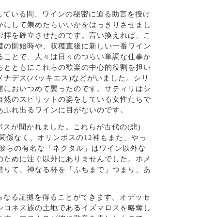
している間、ワインの秘密に迫る助言を授け
かにして崇めたらいいかをはっきりさせまし
崇拝を確立させたのです。言い換えれば、こ
穫の開始時や、収穫直後に新しい一番ワイン
ることで、人々は日々のつらい単調な仕事か
ちとともにこれらの歓楽の中心的役割を担い
ナデス(バッキエス)などがいました。シリ
窟においつめて襲ったのです。サティリはシ
自然のスピリットの姿をしている女性たちで
あふれ出るワインに目がないのです。
スが聞かれました。これらが古代の(悲)
関係なく、オリンポスの12神もまた、やっ
ろ彼らの有名な「ネクタル」はワイン以外な
のために注ぐ以外にありませんでした。ホメ
借りて、神なる杯を「ふちまで」つまり、あ
らなる証拠を得ることができます。オデッセ
シコネス族の土地であるイズマロスを略奪し