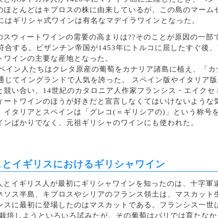
のほとんどはキプロスの株に由来しているが、この島のマーム
でにはギリシャ式ワインは有名なマデイラワインとなった。
のスウィートワインの需要の高まりは??そのことが原因の一部
に)符合する。ビザンチン帝国が1453年にトルコに屈したすぐ
トワインの主要な産地となった。
、スペイン人たちはクレタ原産の葡萄をカナリア諸島に植え、「
を通じてイングランドで人気を誇った。 スペイン版やイタリア
と競い合い、14世紀のカタロニア人作家フランシス・エイクセ
ィートワインのほうが好きだと宣言しなくてはいけないような
、イタリアとスペインは「グレコ(＝ギリシアの)」という称号
インばかりでなく、元祖ギリシャのワインにも使われた。
スとイギリスにおけるギリシャワイン
人とイギリス人が最初にギリシャワインを知ったのは、十字軍
ネソス半島、キプロスやシリアのフランス領土は、マスカット生
ンスに最初に登場したのはマスカットである。フランシス一世
で栽培しようといろいろ試みたが、その葡萄はパリでは育たなか