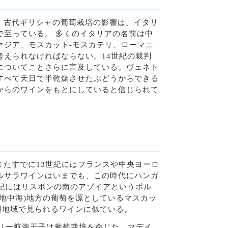
。古代ギリシャの葡萄栽培の影響は、イタリ
で至っている。 多くのイタリアの名前は中
ァジア、モスカット-モスカテリ、ローマニ
えられなければならない。14世紀の裁判
についてことさらに言及している。ヴェネト
すべて天日で半乾燥させたぶどうからできる
からのワインをもとにしていると信じられて
たすでに13世紀にはフランスや中央ヨーロ
ルサラワインはいまでも、この時代にハンガ
紀にはリスボンの南のアゾイアというポル
地中海)地方の葡萄を源としているマスカッ
辺地域で見られるワインに似ている。
ンリー航海王子は葡萄栽培を命じた。マデイ