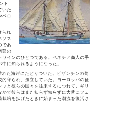
ント
ていた
やペロ
けられ
ネソス
のであ
南部の
ャワインのひとつである。ベネチア商人の手
パ中に知られるようになった。
離れた海岸にたどりついた。ビザンチンの葡
較的守られ、孤立していた。ヨーロッパの征
シャと彼らの国々を往来するにつれて、ギリ
なかで彼らはまた知らず知らずに大昔にフェ
萄栽培を拡げたときに始まった潮流を復活さ