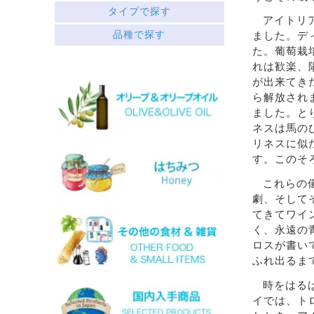
ギリシャ北部
タイプで探す
アイトリ
中央ギリシャ
赤
品種で探す
ペロポネソス半島とイオニア諸島
ました。デ
├ミディアムボディ
クレタ島
た。葡萄栽
└フルボディ
エーゲ海の島々
れは歓楽、
白
が出来てき
├リッチ
サヴァティアノ
ら解放され
├フルーティー
アシリティコ
ました。と
└スッキリ
マスカット
ロゼ
ネスは馬の
マラグジア
スパークリング
キドニツァ
リネスに似
デザート
ロボラ
す。このそ
ワインセット
プリト
これらの
スラプサティリ
劇、そして
ヴィディアノ
ヴィラナ
てきてワイ
マスカットオブスピナ
く、永遠の
カチャノ
ロスが書い
ガイドゥリア
ふれ出るま
アイダニ
アシリ
時をはる
ホワイトマスカット
イでは、ト
モスコフィレロ