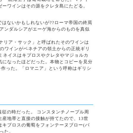
ゼーワインはその源をクレタ島にたどる。
ではないかもしれないが??ローマ帝国の終焉
後、アンダルシアがエーゲ海からのものを真似
カナリア・サック」と呼ばれたそのワインは
版のワインがベネチアの領土からの正統ギリ
ミネイスはキプロスやクレタやマジョルカ
気になったほどだった。本物とコピーを見分
を作った。「ロマニア」という呼称はギリシ
遠征の時だった。 コンスタンチノープル周
産地帯と直接の接触が持てたので、13世
はキプロスの葡萄をフォンテーヌブロー(パ
った。