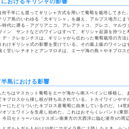
アにおけるギリシャの影響
は何千年にも渡ってギリシャ方式を用いて葡萄を栽培してきた
チリア島のいわゆる「大ギリシャ」を越え、アルプス地方にま
ン時代に遡る－アグリアニコ、アレアティコ、グレコ、マルヴ
ヴィン サントなどのワインはすべて、ギリシャ起源を持つと考
・デ・クレセンチスは、ギリシャから伝わった葡萄栽培の方法
りわけギリシャ式の影響を受けている。その最上級のワインは
強く甘いレチオトとアンマロネは、エーゲ海の島々やキプロス
ア半島における影響
人たちはマスカット葡萄をエーゲ海から南スペインに移植し、ま
てキプロスから挿し枝が持ち出されている。トカイワインやマ
リーにたどりついたキプロス産葡萄に由来しているのだ。14世
がオソエワインを生産し始めた。これはおそらくレバント(東部
、今日セトゥーバル(リスボン南東方の大西洋に臨む港市)の周
人とポルトガル人が1420年にマデイラ島に上陸したとき、ヘ