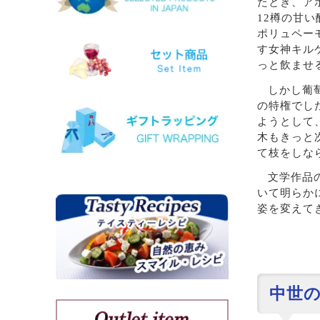
たとき、ア
12樽の甘
ヴィオニエ
ポリュペー
ゲヴェルツトラミネール
す女神キル
ミュスカ・ブラン・ア・プティ・グ
っと飲ませ
ラン
ソーヴィニョン・ブラン
しかし葡
の特権でし
ようとして
クシノマブロ
木もきっと
アギヨルギティコ
て枝をしな
マヴロ クンドゥラ オブ キミ
マヴルディ
文学作品
マヴロダフニ
いて明らか
コチファリ
姿を変えて
マンディラリ
リャティコ
ヴゾマト
マヴロトラガノ
リムニョナ
中世
グルナッシュ