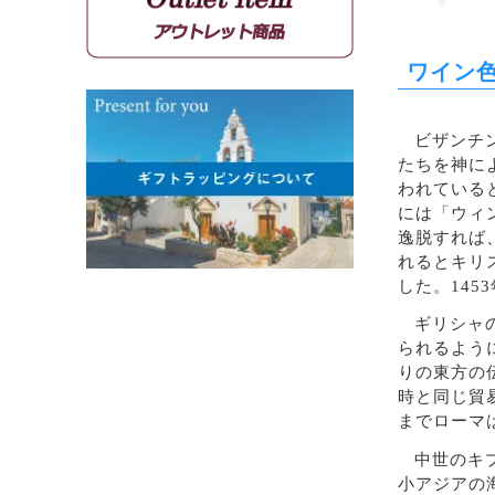
シラー
カベルネソーヴィニョン
ワイン
ビザンチ
たちを神に
われている
には「ウィ
逸脱すれば
れるとキリ
した。14
ギリシャ
られるよう
りの東方の
時と同じ貿
までローマ
中世のキ
小アジアの