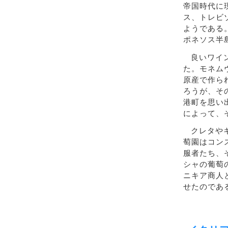
帝国時代に
ス、トレビ
ようである
ポネソス半
良いワイ
た。モネム
原産で作ら
ろうが、そ
港町を思い
によって、
クレタや
萄園はコン
服者たち、
シャの葡萄
ニキア商人
せたのであ