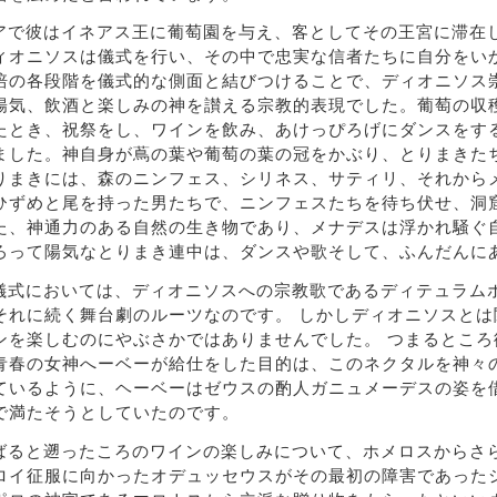
アで彼はイネアス王に葡萄園を与え、客としてその王宮に滞在
ィオニソスは儀式を行い、その中で忠実な信者たちに自分をい
培の各段階を儀式的な側面と結びつけることで、ディオニソス
陽気、飲酒と楽しみの神を讃える宗教的表現でした。葡萄の収
たとき、祝祭をし、ワインを飲み、あけっぴろげにダンスをす
ました。神自身が蔦の葉や葡萄の葉の冠をかぶり、とりまきた
りまきには、森のニンフェス、シリネス、サティリ、それからメ
ひずめと尾を持った男たちで、ニンフェスたちを待ち伏せ、洞
た、神通力のある自然の生き物であり、メナデスは浮かれ騒ぐ
ろって陽気なとりまき連中は、ダンスや歌そして、ふんだんに
儀式においては、ディオニソスへの宗教歌であるディテュラムボ
それに続く舞台劇のルーツなのです。 しかしディオニソスとは
ンを楽しむのにやぶさかではありませんでした。 つまるとこ
青春の女神へーベーが給仕をした目的は、このネクタルを神々
ているように、ヘーベーはゼウスの酌人ガニュメーデスの姿を
で満たそうとしていたのです。
ばると遡ったころのワインの楽しみについて、ホメロスからさ
ロイ征服に向かったオデュッセウスがその最初の障害であった