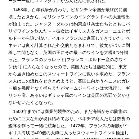
ーター一世にコマンダリアがふんだんに供された。
1453年、百年戦争が終わり、ビザンチン帝国が最終的に崩
壊したときから、ギリシャワインのイングランドへの大量輸出
が始まった。ジャンヌ・ダルクは約束通り兵士たちとともにパ
リでワインを飲んだ－－彼女はイギリス人をガスコーニュとボ
ルドーから追い払い、イルドフランスに進軍してきていた。ベ
ネチアは良く計算された外交的たちまわりで、彼女がパリに到
着して間もなく、英国の王にその最上のワインを大樽8つ分贈
った。フランスのクラレット(フランス・ボルドー産の赤ワイ
ン)が手に入らなくなったので、英国人たちは熱狂的に、東方
から届き始めたこのスウィートワインに救いを求めた。フラン
ス人はこの流れをせきとめようと、英国に向かうベニスのガレ
ー船を幾度となく捕らえたがマームジーワインは大流行し、ギ
リシャ産、あるいはギリシャ風のワインは英国の宮廷で欠かせ
ないぜいたくとなった。
1500年までには商業的競争のため、また海賊からの防衛の
ために巨大な船が現れ始めており、ベネチア商人たちは数隻の
艦隊を作って一緒に航海した。 1472年、フランスの海賊がイ
ギリス海峡で400個の大樽に入ったスウィートワインを輸送し