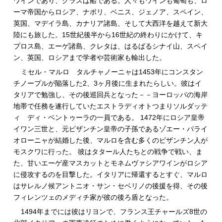
ワインであり、グラスは船である。人々もワインも葡萄も、ロ
ーマ帝国からロシア、ナポリ、ベニス、ジェノア、スペイン、
英国、マデイラ島、カナリア諸島、そして大西洋を越えて新大
陸にも旅した。15世紀後半から16世紀の終わりにかけて、キ
プロス島、エーゲ諸島、クレタは、はるばるシナイ山、スペイ
ン、英国、ロシアまで学者や芸術家も輸出した。
ミセル・マルロ タルチャノーニャは1453年にコンスタン
チノープルが陥落した2、3ヶ月後に生まれたらしい。彼はイ
タリアで勉強し、その後巡回兵となった－－ヨーロッパの海岸
地帯で任務を遂行していたエストラディオトつまりソルダッテ
ィ ディ・ベントゥーラの一員である。 1472年にロシア皇帝
イワン三世と、元ビザンチン皇帝の子孫であるゾエー・パライ
オローニャが結婚した後、マルロを含む多くのビザンチン人が
モスクワに行った。 彼はタタール人たちとの戦争で戦い、ま
た、甘いエーゲ産マスカットとモネムヴァシアワインがロシア
に侵攻するのを目撃した。イタリアに帰還するとすぐ、マルロ
はサレルノ候アントニオ・サン・セベリノの後援を得、その後
フィレンツェのメディチ家が彼の後ろ盾となった。
1494年までには彼はリヨンで、フランス王チャールズ8世の