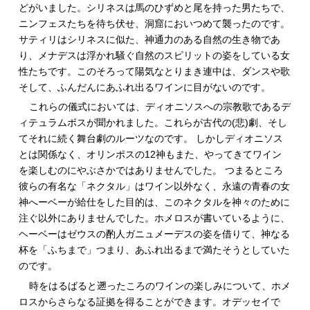
どがいました。シリネスは馬のひずめと尾を持った男たちで、
ニンフェスたちを待ち伏せ、洞窟においつめて襲ったのです。
サティリはシリネスに似た、神通力のある自然の生き物であ
り、メナデスは浮かれ騒ぐ自然のスピリットの姿をしている女
性たちです。このそろって陽気なとりまき連中は、ダンスや歌
そして、ふんだんにあふれ出るワインに目がないのです。
これらの儀式においては、ディオニソスへの宗教歌であるデ
ィテュラムボスが聞かれました。これらが古代の(悲)劇、そし
てそれに続く舞台劇のルーツなのです。 しかしディオニソス
とは関係なく、オリンポスの12神もまた、やってきてワイン
を楽しむのにやぶさかではありませんでした。 つまるところ
彼らの有名な「ネクタル」はワイン以外なく、永遠の青春の女
神へーベーが給仕をした目的は、このネクタルを神々のために
注ぐ以外にありませんでした。ホメロスが書いているように、
ヘーベーはゼウスの酌人ガニュメーデスの姿を借りて、神なる
杯を「ふちまで」つまり、あふれ出るまで満たそうとしていた
のです。
時をはるばると遡ったころのワインの楽しみについて、ホメ
ロスからさらなる証拠を得ることができます。オデッセイで