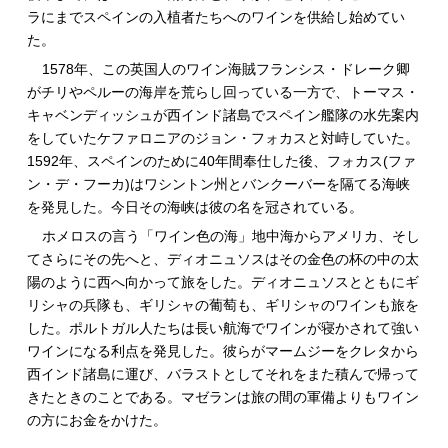
ラにまでスペインの入植者たちへのワインを供給し始めてい
た。
1578年、この英国人のワイン海賊フランシス・ドレーク卿
がチリやペルーの海岸を荒らし回っている一方で、トーマス・
キャベンディッシュが西インド諸島でスペイン艦隊の水先案内
をしていたケファロニアのジョン・フォカスと対峙していた。
1592年、スペインのために40年間奉仕した後、フォカス(ファ
ン・デ・フーカ)はワシントン州とバンクーバーを隔てる海峡
を発見した。今日その海峡は彼の名を冠されている。
ホメロスの言う「ワイン色の海」地中海からアメリカ、そし
てさらにその先へと、ディオニュソスはその金色の杯の中の太
陽のように西へ向かって旅をした。ディオニュソスとともにギ
リシャの兵隊も、ギリシャの葡萄も、ギリシャのワインも旅を
した。ポルトガル人たちは長い航海でワインが寝かされて強い
ワインになる利点を発見した。彼らがマームジーをクレタから
西インド諸島に運び、バラストとしてそれをまた積んで帰って
きたときのことである。マゼランは旅の間の軍備よりもワイン
の方にお金をかけた。