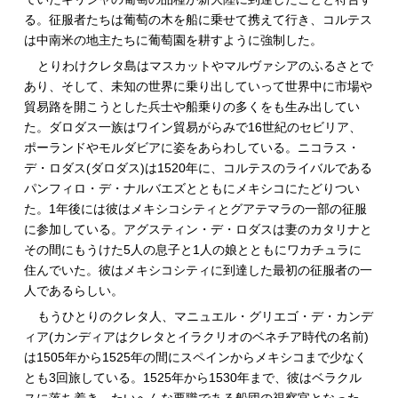
る。征服者たちは葡萄の木を船に乗せて携えて行き、コルテス
は中南米の地主たちに葡萄園を耕すように強制した。
とりわけクレタ島はマスカットやマルヴァシアのふるさとで
あり、そして、未知の世界に乗り出していって世界中に市場や
貿易路を開こうとした兵士や船乗りの多くをも生み出してい
た。ダロダス一族はワイン貿易がらみで16世紀のセビリア、
ポーランドやモルダビアに姿をあらわしている。ニコラス・
デ・ロダス(ダロダス)は1520年に、コルテスのライバルである
パンフィロ・デ・ナルバエズとともにメキシコにたどりつい
た。1年後には彼はメキシコシティとグアテマラの一部の征服
に参加している。アグスティン・デ・ロダスは妻のカタリナと
その間にもうけた5人の息子と1人の娘とともにワカチュラに
住んでいた。彼はメキシコシティに到達した最初の征服者の一
人であるらしい。
もうひとりのクレタ人、マニュエル・グリエゴ・デ・カンデ
ィア(カンディアはクレタとイラクリオのベネチア時代の名前)
は1505年から1525年の間にスペインからメキシコまで少なく
とも3回旅している。1525年から1530年まで、彼はベラクル
スに落ち着き、たいへんな要職である船団の視察官となった。