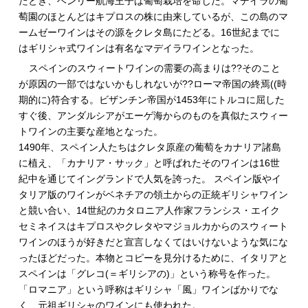
たとき、ヘンリー航海王子は葡萄栽培を命じた。マデイラの葡
萄園のほとんどはキプロスの株に由来しているが、この島のマ
ームゼーワインはその源をクレタ島にたどる。16世紀までに
はギリシャ式ワインは有名なマデイラワインとなった。
スペインのスウィートワインの需要の高まりは??そのこと
が原因の一部ではないかもしれないが??ローマ帝国の終焉((時
期的に)符合する。ビザンチン帝国が1453年にトルコに屈した
すぐ後、アンダルシアがエーゲ海からのものを真似たスウィー
トワインの主要な産地となった。
1490年、スペイン人たちはクレタ原産の葡萄をカナリア諸島
に植え、「カナリア・サック」と呼ばれたそのワインは16世
紀中を通じてイングランドで人気を誇った。 スペイン版やイ
タリア版のワインがベネチアの領土からの正統ギリシャワイン
と競い合い、14世紀のカタロニア人作家フランシス・エイク
セミネイスはキプロスやクレタやマジョルカからのスウィート
ワインのほうが好きだと宣言しなくてはいけないような気にな
ったほどだった。本物とコピーを見分けるために、イタリアと
スペインは「グレコ(＝ギリシアの)」という称号を作った。
「ロマニア」という呼称はギリシャ「風」ワインばかりでな
く、元祖ギリシャのワインにも使われた。