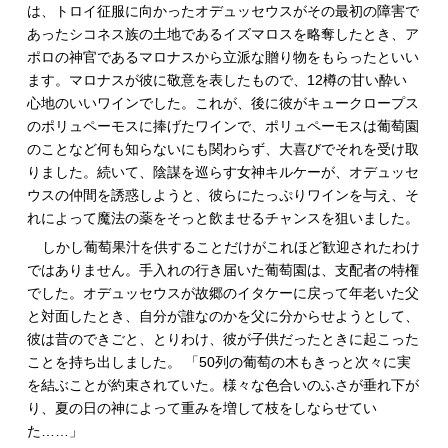
は、トロイ征服に向かったオデュッセウスがその最初の障害で
あったシコネス族の土地であるイズマロスを略奪したとき、ア
ポロの神官であるマロナスから立派な贈り物をもらったといい
ます。マロナスが彼に敬意を表したもので、12樽の甘い酔い
心地のいいワインでした。これが、後に彼がキュークロープス
のポリュペーモスに捧げたワインで、ポリュペーモスは葡萄園
のことなど何も知らないにも関わらず、大喜びでそれを受け取
りました。続いて、陰謀を巡らす女神キルケーが、オデュッセ
ウスの仲間を誘惑しようと、彼らにたっぷりワインを与え、そ
れによって魔法の薬をそっと飲ませるチャンスを狙いました。
しかし葡萄果汁を供することだけがこれほど歓迎されたわけ
ではありません。手入れの行き届いた葡萄園は、支配者の特権
でした。オデュッセウスが故郷のイタケーに戻って年老いた父
と対面したとき、自分が誰なのかを父に分からせようとして、
彼は昔のできごと、とりわけ、彼が子供だったときに起こった
ことを持ち出しました。 「50列の葡萄の木もきっと次々に実
を結ぶことが約束されていた。様々な色合いのふさが垂れ下が
り、夏の日の神によって重みを増して枝をしならせてい
た……」