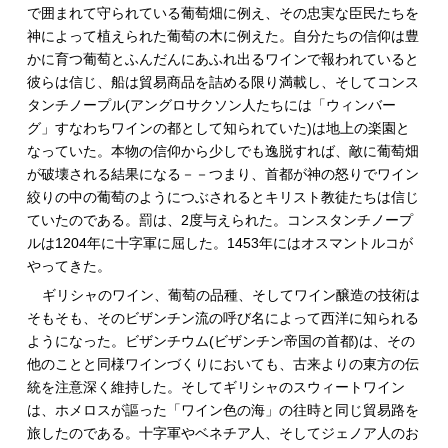
で囲まれて守られている葡萄畑に例え、その忠実な臣民たちを
神によって植えられた葡萄の木に例えた。自分たちの信仰は豊
かに育つ葡萄とふんだんにあふれ出るワインで報われていると
彼らは信じ、船は貿易商品を詰める限り満載し、そしてコンス
タンチノープル(アングロサクソン人たちには「ウィンバー
グ」すなわちワインの都として知られていた)は地上の楽園と
なっていた。本物の信仰から少しでも逸脱すれば、敵に葡萄畑
が破壊される結果になる－－つまり、首都が神の怒りでワイン
絞りの中の葡萄のようにつぶされるとキリスト教徒たちは信じ
ていたのである。罰は、2度与えられた。コンスタンチノープ
ルは1204年に十字軍に屈した。1453年にはオスマントルコが
やってきた。
ギリシャのワイン、葡萄の品種、そしてワイン醸造の技術は
そもそも、そのビザンチン流の呼び名によって西洋に知られる
ようになった。ビザンチウム(ビザンチン帝国の首都)は、その
他のことと同様ワインづくりにおいても、古来よりの東方の伝
統を注意深く維持した。そしてギリシャのスウィートワイン
は、ホメロスが謳った「ワイン色の海」の往時と同じ貿易路を
旅したのである。十字軍やベネチア人、そしてジェノア人のお