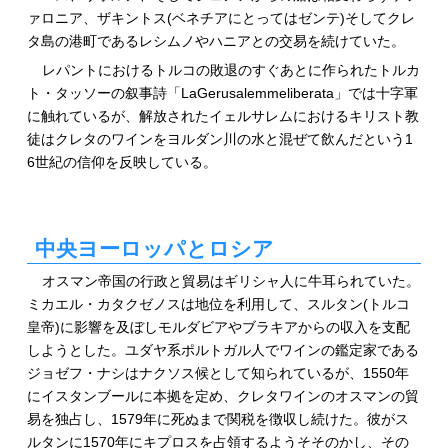
ァロニア、ザキントス(ベネチアにとってはゼンテ)そしてクレ
タ島の港町であるレシムノやハニアとの交易を続けていた。
レパントにおけるトルコの敗退のすぐあとに作られたトルカ
ト・タッソーの叙事詩「LaGerusalemmeliberata」では十字軍
に触れているが、解放されたイェルサレムにおけるキリスト教
徒はクレタのワインをヨルダン川の水と混ぜて飲んだという1
6世紀の信仰を反映している。
中央ヨーロッパとロシア
オスマン帝国の行政と貿易はギリシャ人に牛耳られていた。
ミカエル・カタクゼノスは地位を利用して、スルタン(トルコ
皇帝)に影響を及ぼしモルダビアやブラキアからの収入を支配
しようとした。ユダヤ系ポルトガル人でワインの鑑定家である
ジョゼフ・ナシはナクソス候として知られているが、1550年
にイスタンブールに本拠を定め、クレタワインのオスマンの貿
易を独占し、1579年に死ぬまで関税を徴収し続けた。彼がス
ルタンに1570年にキプロスを占領するようそそのかし、その