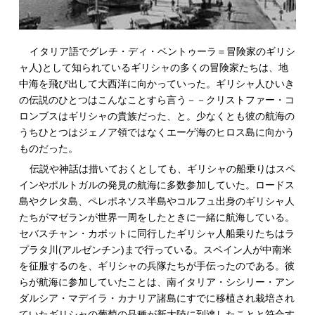
イタリア語でグレチ・ディ・ベントゥーラ＝冒険家のギリシ
ャ人)として知られているギリシャの多くの冒険家たちは、地
中海を飛び出して大西洋に向かっていった。ギリシャ人ひいき
の伝説のひとつはこんなことすら言う－－クリストファー・コ
ロンブスはギリシャの貴族だった、と。少なくとも彼の航海の
うちひとつはジェノア領ではなくエーゲ海のヒロス島に向かう
ものだった。
伝説や神話は措いておくとしても、ギリシャの船乗りはスペ
インやポルトガルの発見の航海に多数参加していた。ロードス
島やクレタ島、ペレポネソス半島やコルフュ出身のギリシャ人
たちがマゼランが世界一周をしたときに一緒に航海している。
セバスチャン・カボットに同行したギリシャ人船乗りたちはラ
プラタ川(アルゼンチン)まで行っている。スペイン人が中南米
を征服するのを、ギリシャの兵隊たちが手伝ったのである。彼
らが航海に参加していたことは、南イタリア・シシリー・アン
ダルシア・マデイラ・カナリア諸島にすでに移植され栽培され
ていたギリシャの葡萄の品種が新大陸に到達したことと符合す