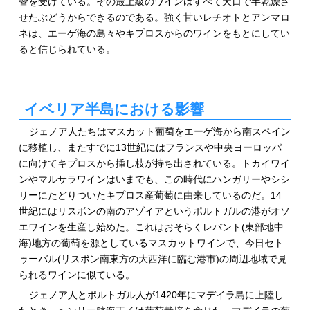
響を受けている。その最上級のワインはすべて天日で半乾燥さ
せたぶどうからできるのである。強く甘いレチオトとアンマロ
ネは、エーゲ海の島々やキプロスからのワインをもとにしてい
ると信じられている。
イベリア半島における影響
ジェノア人たちはマスカット葡萄をエーゲ海から南スペイン
に移植し、またすでに13世紀にはフランスや中央ヨーロッパ
に向けてキプロスから挿し枝が持ち出されている。トカイワイ
ンやマルサラワインはいまでも、この時代にハンガリーやシシ
リーにたどりついたキプロス産葡萄に由来しているのだ。14
世紀にはリスボンの南のアゾイアというポルトガルの港がオソ
エワインを生産し始めた。これはおそらくレバント(東部地中
海)地方の葡萄を源としているマスカットワインで、今日セト
ゥーバル(リスボン南東方の大西洋に臨む港市)の周辺地域で見
られるワインに似ている。
ジェノア人とポルトガル人が1420年にマデイラ島に上陸し