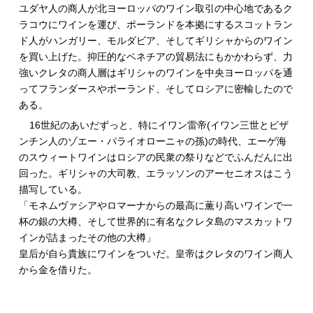
ユダヤ人の商人が北ヨーロッパのワイン取引の中心地であるク
ラコウにワインを運び、ポーランドを本拠にするスコットラン
ド人がハンガリー、モルダビア、そしてギリシャからのワイン
を買い上げた。抑圧的なベネチアの貿易法にもかかわらず、力
強いクレタの商人層はギリシャのワインを中央ヨーロッパを通
ってフランダースやポーランド、そしてロシアに密輸したので
ある。
16世紀のあいだずっと、特にイワン雷帝(イワン三世とビザ
ンチン人のゾエー・パライオローニャの孫)の時代、エーゲ海
のスウィートワインはロシアの民衆の祭りなどでふんだんに出
回った。ギリシャの大司教、エラッソンのアーセニオスはこう
描写している。
「モネムヴァシアやロマーナからの最高に薫り高いワインで一
杯の銀の大樽、そして世界的に有名なクレタ島のマスカットワ
インが詰まったその他の大樽」
皇后が自ら貴族にワインをついだ。皇帝はクレタのワイン商人
から金を借りた。