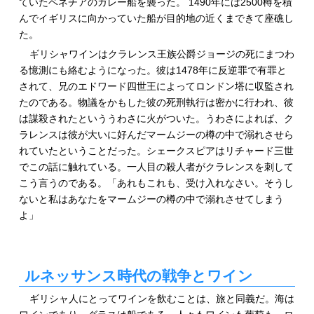
ていたベネチアのガレー船を襲った。 1490年には2500樽を積
んでイギリスに向かっていた船が目的地の近くまできて座礁し
た。
ギリシャワインはクラレンス王族公爵ジョージの死にまつわ
る憶測にも絡むようになった。彼は1478年に反逆罪で有罪と
されて、兄のエドワード四世王によってロンドン塔に収監され
たのである。物議をかもした彼の死刑執行は密かに行われ、彼
は謀殺されたといううわさに火がついた。うわさによれば、ク
ラレンスは彼が大いに好んだマームジーの樽の中で溺れさせら
れていたということだった。シェークスピアはリチャード三世
でこの話に触れている。一人目の殺人者がクラレンスを刺して
こう言うのである。「あれもこれも、受け入れなさい。そうし
ないと私はあなたをマームジーの樽の中で溺れさせてしまう
よ」
ルネッサンス時代の戦争とワイン
ギリシャ人にとってワインを飲むことは、旅と同義だ。海は