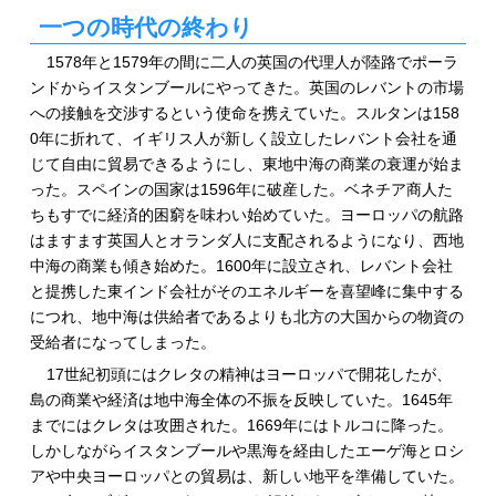
一つの時代の終わり
1578年と1579年の間に二人の英国の代理人が陸路でポーラ
ンドからイスタンブールにやってきた。英国のレバントの市場
への接触を交渉するという使命を携えていた。スルタンは158
0年に折れて、イギリス人が新しく設立したレバント会社を通
じて自由に貿易できるようにし、東地中海の商業の衰運が始ま
った。スペインの国家は1596年に破産した。ベネチア商人た
ちもすでに経済的困窮を味わい始めていた。ヨーロッパの航路
はますます英国人とオランダ人に支配されるようになり、西地
中海の商業も傾き始めた。1600年に設立され、レバント会社
と提携した東インド会社がそのエネルギーを喜望峰に集中する
につれ、地中海は供給者であるよりも北方の大国からの物資の
受給者になってしまった。
17世紀初頭にはクレタの精神はヨーロッパで開花したが、
島の商業や経済は地中海全体の不振を反映していた。1645年
までにはクレタは攻囲された。1669年にはトルコに降った。
しかしながらイスタンブールや黒海を経由したエーゲ海とロシ
アや中央ヨーロッパとの貿易は、新しい地平を準備していた。