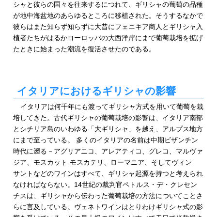
シャと彼らの国々を往来するにつれて、ギリシャの葡萄の品種
が地中海盆地のあらゆるところに移植された。そうするなかで
彼らはまた知らず知らずに大昔にフェニキア商人とギリシャ入
植者たちがはるかヨーロッパの大西洋岸にまで葡萄栽培を拡げ
たときに始まった潮流を復活させたのである。
イタリアにおけるギリシャの影響
イタリアは何千年にも渡ってギリシャ方式を用いて葡萄を栽
培してきた。古代ギリシャの葡萄栽培の影響は、イタリア南部
とシチリア島のいわゆる「大ギリシャ」を越え、アルプス地方
にまで至っている。 多くのイタリアの名前は中期ビザンチン
時代に遡る－アグリアニコ、アレアティコ、グレコ、マルヴァ
ジア、モスカット-モスカテリ、ローマニア、そしてヴィン
サントなどのワインはすべて、ギリシャ起源を持つと考えられ
なければならない。14世紀の裁判官ペトルス・デ・クレセン
チスは、ギリシャから伝わった葡萄栽培の方法についてことさ
らに言及している。ヴェネトワインはとりわけギリシャ式の影