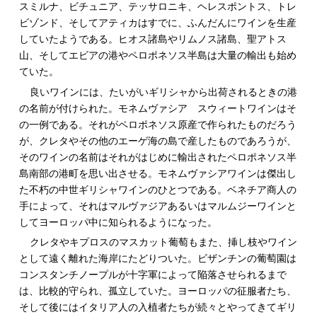
スミルナ、ビチュニア、テッサロニキ、ヘレスポントス、トレ
ビゾンド、そしてアティカはすでに、ふんだんにワインを生産
していたようである。ヒオス諸島やリムノス諸島、聖アトス
山、そしてエビアの港やペロポネソス半島は大量の輸出も始め
ていた。
良いワインには、たいがいギリシャから出荷されるときの港
の名前が付けられた。モネムヴァシア スウィートワインはそ
の一例である。それがペロポネソス原産で作られたものだろう
が、クレタやその他のエーゲ海の島で産したものであろうが、
そのワインの名前はそれがはじめに輸出されたペロポネソス半
島南部の港町を思い出させる。モネムヴァシアワインは傑出し
た不朽の中世ギリシャワインのひとつである。ベネチア商人の
手によって、それはマルヴァジアあるいはマルムジーワインと
してヨーロッパ中に知られるようになった。
クレタやキプロスのマスカット葡萄もまた、挿し枝やワイン
として遠く離れた海岸にたどりついた。ビザンチンの葡萄園は
コンスタンチノープルが十字軍によって陥落させられるまで
は、比較的守られ、孤立していた。ヨーロッパの征服者たち、
そして後にはイタリア人の入植者たちが続々とやってきてギリ