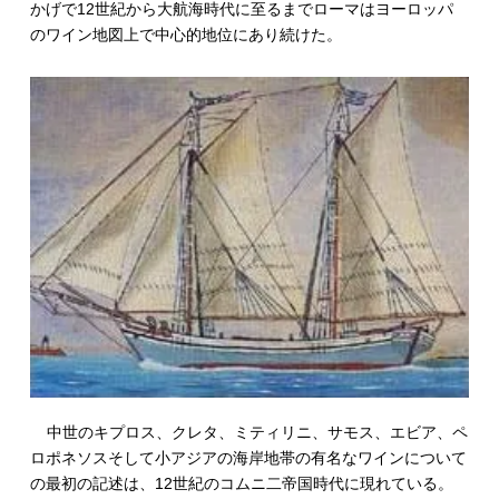
かげで12世紀から大航海時代に至るまでローマはヨーロッパ
のワイン地図上で中心的地位にあり続けた。
中世のキプロス、クレタ、ミティリニ、サモス、エビア、ペ
ロポネソスそして小アジアの海岸地帯の有名なワインについて
の最初の記述は、12世紀のコムニ二帝国時代に現れている。