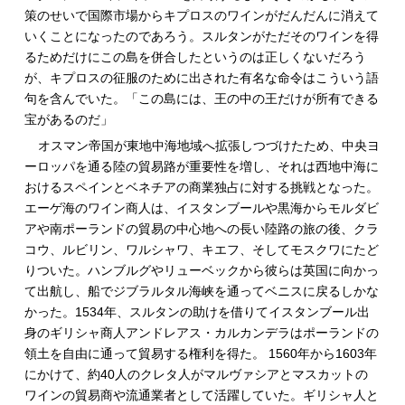
策のせいで国際市場からキプロスのワインがだんだんに消えて
いくことになったのであろう。スルタンがただそのワインを得
るためだけにこの島を併合したというのは正しくないだろう
が、キプロスの征服のために出された有名な命令はこういう語
句を含んでいた。「この島には、王の中の王だけが所有できる
宝があるのだ」
オスマン帝国が東地中海地域へ拡張しつづけたため、中央ヨ
ーロッパを通る陸の貿易路が重要性を増し、それは西地中海に
おけるスペインとベネチアの商業独占に対する挑戦となった。
エーゲ海のワイン商人は、イスタンブールや黒海からモルダビ
アや南ポーランドの貿易の中心地への長い陸路の旅の後、クラ
コウ、ルビリン、ワルシャワ、キエフ、そしてモスクワにたど
りついた。ハンブルグやリューベックから彼らは英国に向かっ
て出航し、船でジブラルタル海峡を通ってベニスに戻るしかな
かった。1534年、スルタンの助けを借りてイスタンブール出
身のギリシャ商人アンドレアス・カルカンデラはポーランドの
領土を自由に通って貿易する権利を得た。 1560年から1603年
にかけて、約40人のクレタ人がマルヴァシアとマスカットの
ワインの貿易商や流通業者として活躍していた。ギリシャ人と