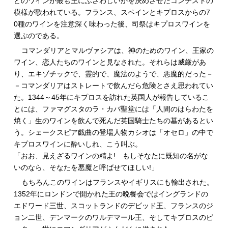
どのワインが最も王にふさわしいかを決めさせたコンテストの
模様が歌われている。フランス、スペインとキプロスからの7
0種のワインを注意深く味わった後、司祭はキプロスワインを
選ぶのである。
コマンダリアとマルヴァシアは、神のためのワイン、王家の
ワイン、恋人たちのワインと見なされた。それらは威厳があ
り、エキゾチックで、霊的で、魔法のようで、悪魔的だった－
－コマンダリアはストレートで飲んだら危険とさえ思われてい
た。1344～45年にキプロスを訪れた英国人が報告しているこ
とには、ファマグスタのラ・カバ聖堂には「人間のはらわたを
焼く」生のワインを飲んで死んだ英国騎士たちの墓があるとい
う。シェークスピア戯曲の登場人物カシオは「オセロ」の中で
キプロスワインに酔いしれ、こう叫ぶ。
「おお、見えざるワインの精よ! もしそなたに既知の名がな
いのなら、そなたを悪魔と呼ばせてほしい!」
もちろんこのワインはフランスやイギリスにも輸出された。
1352年にロンドンで開かれた王の晩餐会ではイングランドの
エドワード三世、スコットランドのデビッド王、フランスのジ
ョン二世、デンマークのワルデマール王、そしてキプロスのピ