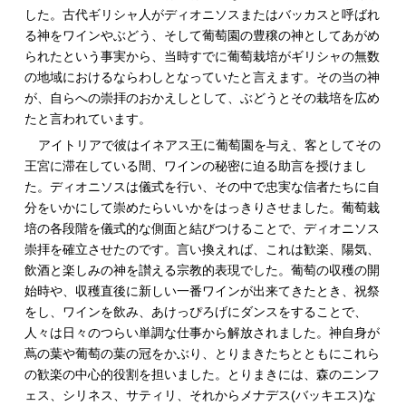
した。古代ギリシャ人がディオニソスまたはバッカスと呼ばれ
る神をワインやぶどう、そして葡萄園の豊穣の神としてあがめ
られたという事実から、当時すでに葡萄栽培がギリシャの無数
の地域におけるならわしとなっていたと言えます。その当の神
が、自らへの崇拝のおかえしとして、ぶどうとその栽培を広め
たと言われています。
アイトリアで彼はイネアス王に葡萄園を与え、客としてその
王宮に滞在している間、ワインの秘密に迫る助言を授けまし
た。ディオニソスは儀式を行い、その中で忠実な信者たちに自
分をいかにして崇めたらいいかをはっきりさせました。葡萄栽
培の各段階を儀式的な側面と結びつけることで、ディオニソス
崇拝を確立させたのです。言い換えれば、これは歓楽、陽気、
飲酒と楽しみの神を讃える宗教的表現でした。葡萄の収穫の開
始時や、収穫直後に新しい一番ワインが出来てきたとき、祝祭
をし、ワインを飲み、あけっぴろげにダンスをすることで、
人々は日々のつらい単調な仕事から解放されました。神自身が
蔦の葉や葡萄の葉の冠をかぶり、とりまきたちとともにこれら
の歓楽の中心的役割を担いました。とりまきには、森のニンフ
ェス、シリネス、サティリ、それからメナデス(バッキエス)な