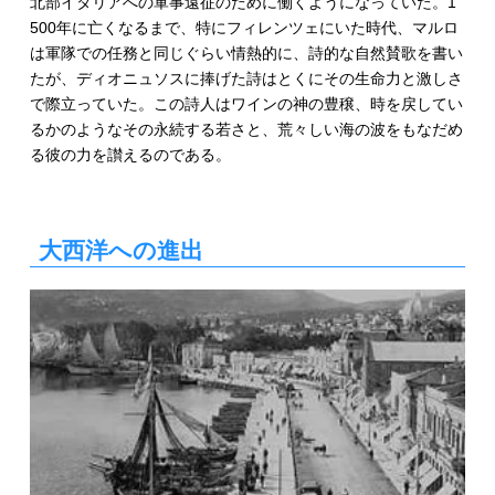
北部イタリアへの軍事遠征のために働くようになっていた。1
500年に亡くなるまで、特にフィレンツェにいた時代、マルロ
は軍隊での任務と同じぐらい情熱的に、詩的な自然賛歌を書い
たが、ディオニュソスに捧げた詩はとくにその生命力と激しさ
で際立っていた。この詩人はワインの神の豊穣、時を戻してい
るかのようなその永続する若さと、荒々しい海の波をもなだめ
る彼の力を讃えるのである。
大西洋への進出