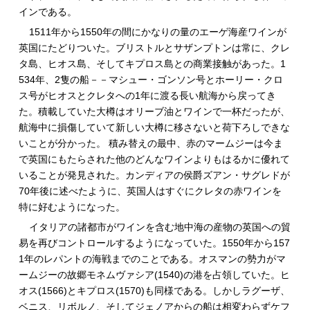
インである。
1511年から1550年の間にかなりの量のエーゲ海産ワインが
英国にたどりついた。ブリストルとサザンプトンは常に、クレ
タ島、ヒオス島、そしてキプロス島との商業接触があった。1
534年、2隻の船－－マシュー・ゴンソン号とホーリー・クロ
ス号がヒオスとクレタへの1年に渡る長い航海から戻ってき
た。積載していた大樽はオリーブ油とワインで一杯だったが、
航海中に損傷していて新しい大樽に移さないと荷下ろしできな
いことが分かった。 積み替えの最中、赤のマームジーは今ま
で英国にもたらされた他のどんなワインよりもはるかに優れて
いることが発見された。カンディアの侯爵ズアン・サグレドが
70年後に述べたように、英国人はすぐにクレタの赤ワインを
特に好むようになった。
イタリアの諸都市がワインを含む地中海の産物の英国への貿
易を再びコントロールするようになっていた。1550年から157
1年のレパントの海戦までのことである。オスマンの勢力がマ
ームジーの故郷モネムヴァシア(1540)の港を占領していた。ヒ
オス(1566)とキプロス(1570)も同様である。しかしラグーザ、
ベニス、リボルノ、そしてジェノアからの船は相変わらずケフ