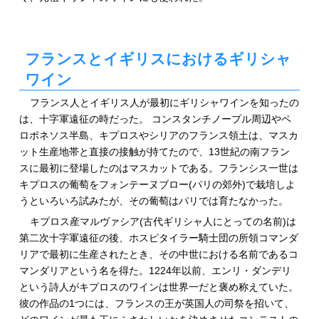
フランスとイギリスにおけるギリシャ
ワイン
フランス人とイギリス人が最初にギリシャワインを知ったの
は、十字軍遠征の時だった。 コンスタンチノープル周辺やペ
ロポネソス半島、キプロスやシリアのフランス領土は、マスカ
ット生産地帯と直接の接触が持てたので、13世紀の南フラン
スに最初に登場したのはマスカットである。フランシス一世は
キプロスの葡萄をフォンテーヌブロー(パリの郊外)で栽培しよ
うといろいろ試みたが、その葡萄はパリでは育たなかった。
キプロス産マルヴァシア(古代ギリシャ人にとっての名前)は
第二次十字軍遠征の後、ホスピタイラー騎士団の所領コマンダ
リアで最初に生産されたとき、その中世における名前であるコ
マンダリアという名を得た。1224年以前、エンリ・ダンデリ
という詩人がキプロスのワインは世界一だと褒め称えていた。
彼の作品の1つには、フランスの王が英国人の司祭を招いて、