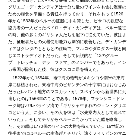
グリエゴ・デ・カンディアは十分な量のワインをも含む艦隊の
ための糧食を準備する責任を持っており、それをもって1526
年から1533年のペルーの征服に手を貸した。ピサロの親密な
協力者の一人だったペドロ・ディ・カンディアは、ペルー遠征
の時、他の多くのギリシャ人たちを配下に従えていた。彼はま
た、征服者たちの火器使用能力も劇的に改善した。ヂ・カンデ
ィアはクレタのもともとの住民で、マルロやダロダス一族と同
じエストラディオトだった。そして伝説的な「13のグルー
プ トレッチェ デラ ファマ」のメンバーでもあった。イン
カ帝国が陥落した後、彼はクスコに居を構えた。
1522年から1554年、地中海の葡萄がメキシコや南米の東海
岸に移植された。東地中海のビザンチンの十字軍にはおなじみ
だったレバント地方のマスカットが、スペインから新世界に到
達したのは1566年のことである。1578年、フランシス・ドレ
ーク卿はバルパライソ湾で「ギリシャ生まれのジョン・グリエ
ゴという人」に会い、その人を彼は「水先案内人として連れて
いった」。そしてチリからペルーに向かっていた船を略奪し
た。その船は1770個のワインの大樽を積んでいた。16世紀の
後半までにはペルーの南海岸とチリが、遠くフィリピンのマニ