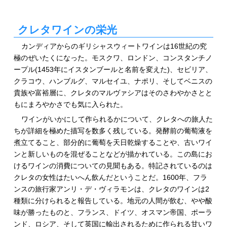
クレタワインの栄光
カンディアからのギリシャスウィートワインは16世紀の究
極のぜいたくになった。モスクワ、ロンドン、コンスタンチノ
ープル(1453年にイスタンブールと名前を変えた)、セビリア、
クラコウ、ハンブルグ、マルセイユ、ナポリ、そしてベニスの
貴族や富裕層に、クレタのマルヴァシアはそのさわやかさとと
もにまろやかさでも気に入られた。
ワインがいかにして作られるかについて、クレタへの旅人た
ちが詳細を極めた描写を数多く残している。発酵前の葡萄液を
煮立てること、部分的に葡萄を天日乾燥することや、古いワイ
ンと新しいものを混ぜることなどが描かれている。この島にお
けるワインの消費についての見聞もある。特記されているのは
クレタの女性はたいへん飲んだということだ。1600年、フラ
ンスの旅行家アンリ・デ・ヴィラモンは、クレタのワインは2
種類に分けられると報告している。地元の人間が飲む、やや酸
味が勝ったものと、フランス、ドイツ、オスマン帝国、ポーラ
ンド、ロシア、そして英国に輸出されるために作られる甘いワ