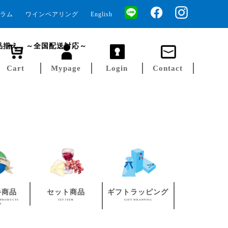
ラム
ワインペアリング
English
品揃え ～全国配送対応～
Cart
Mypage
Login
Contact
手商品
セット商品
ギフトラッピング
 PRODUCTS
SET ITEM
GIFT WRAPPING
AN