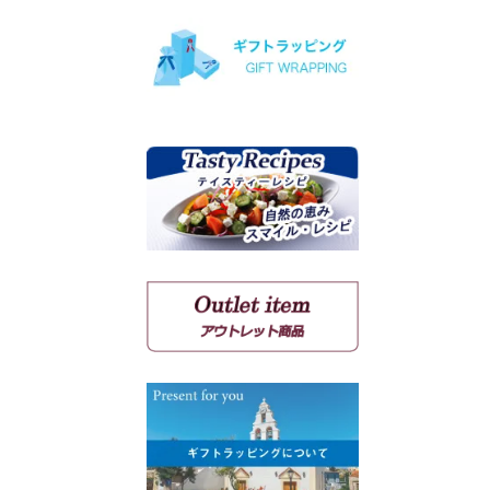
ヴィオニエ
ゲヴェルツトラミネール
ミュスカ・ブラン・ア・プ
ティ・グラン
ソーヴィニョン・ブラン
クシノマブロ
アギヨルギティコ
マヴロ クンドゥラ オブ キ
ミ
マヴルディ
マヴロダフニ
コチファリ
マンディラリ
リャティコ
ヴゾマト
マヴロトラガノ
リムニョナ
グルナッシュ
シラー