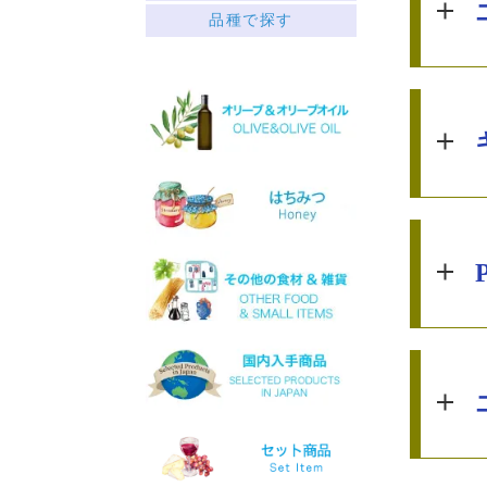
赤
品種で探す
ペロポネソス半島とイオニ
├ミディアムボディ
ア諸島
└フルボディ
クレタ島
白
エーゲ海の島々
├リッチ
サヴァティアノ
├フルーティー
アシリティコ
└スッキリ
マスカット
ロゼ
マラグジア
スパークリング
キドニツァ
デザート
ロボラ
ワインセット
プリト
スラプサティリ
ヴィディアノ
ヴィラナ
マスカットオブスピナ
カチャノ
ガイドゥリア
アイダニ
アシリ
ホワイトマスカット
モスコフィレロ