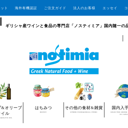
エット
海外有機認証
ご注文ガイド
法人のお客様
エッセイ
コ
ギリシャ産ワインと食品の専門店「ノスティミア」国内随一の
ブ&オリーブ
はちみつ
その他の食材&雑貨
国内入
HONEY
OTHER FOOD&SMALL ITEMS
SELECTED GREEK
オイル
IN JAP
S&OLIVE OIL