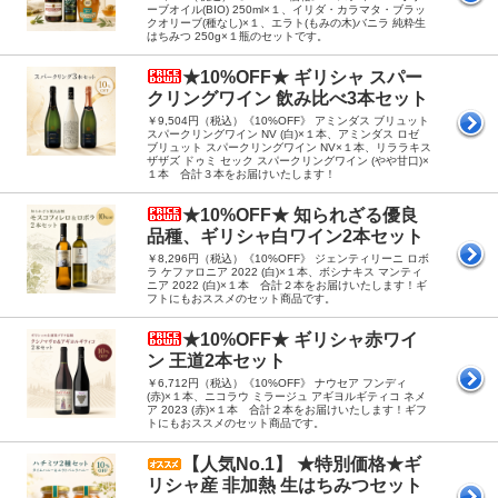
ーブオイル(BIO) 250ml×１、イリダ・カラマタ・ブラッ
クオリーブ(種なし)×１、エラト(もみの木)バニラ 純粋生
はちみつ 250g×１瓶のセットです。
★10%OFF★ ギリシャ スパー
クリングワイン 飲み比べ3本セット
￥9,504円（税込）《10%OFF》 アミンダス ブリュット
スパークリングワイン NV (白)×１本、アミンダス ロゼ
ブリュット スパークリングワイン NV×１本、リララキス
ザザズ ドゥミ セック スパークリングワイン (やや甘口)×
１本 合計３本をお届けいたします！
★10%OFF★ 知られざる優良
品種、ギリシャ白ワイン2本セット
￥8,296円（税込）《10%OFF》 ジェンティリーニ ロボ
ラ ケファロニア 2022 (白)×１本、ボシナキス マンティ
ニア 2022 (白)×１本 合計２本をお届けいたします！ギ
フトにもおススメのセット商品です。
★10%OFF★ ギリシャ赤ワイ
ン 王道2本セット
￥6,712円（税込）《10%OFF》 ナウセア フンディ
(赤)×１本、ニコラウ ミラージュ アギヨルギティコ ネメ
ア 2023 (赤)×１本 合計２本をお届けいたします！ギフ
トにもおススメのセット商品です。
【人気No.1】 ★特別価格★ギ
リシャ産 非加熱 生はちみつセット