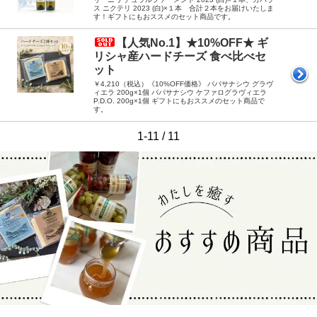
ス ニクテリ 2023 (白)×１本 合計２本をお届けいたしま
す！ギフトにもおススメのセット商品です。
【人気No.1】★10%OFF★ ギ
リシャ産ハードチーズ 食べ比べセ
ット
￥4,210（税込）《10%OFF価格》 パパサナシウ グラヴ
ィエラ 200g×1個 パパサナシウ ケファログラヴィエラ
P.D.O. 200g×1個 ギフトにもおススメのセット商品で
す。
1-11 / 11