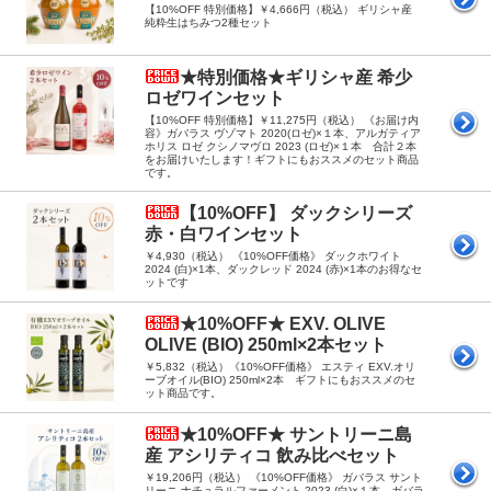
【10%OFF 特別価格】￥4,666円（税込） ギリシャ産
純粋生はちみつ2種セット
★特別価格★ギリシャ産 希少
ロゼワインセット
【10%OFF 特別価格】￥11,275円（税込） 《お届け内
容》ガバラス ヴゾマト 2020(ロゼ)×１本、アルガティア
ホリス ロゼ クシノマヴロ 2023 (ロゼ)×１本 合計２本
をお届けいたします！ギフトにもおススメのセット商品
です。
【10%OFF】 ダックシリーズ
赤・白ワインセット
￥4,930（税込） 《10%OFF価格》 ダックホワイト
2024 (白)×1本、ダックレッド 2024 (赤)×1本のお得なセ
ットです
★10%OFF★ EXV. OLIVE
OLIVE (BIO) 250ml×2本セット
￥5,832（税込）《10%OFF価格》 エスティ EXV.オリ
ーブオイル(BIO) 250ml×2本 ギフトにもおススメのセ
ット商品です。
★10%OFF★ サントリーニ島
産 アシリティコ 飲み比べセット
￥19,206円（税込） 《10%OFF価格》 ガバラス サント
リーニ ナチュラルファーメント 2023 (白)×１本、ガバラ