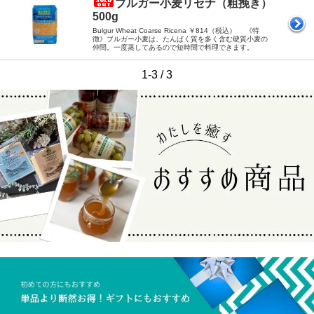
ブルガー小麦リセナ（粗挽き）
500g
Bulgur Wheat Coarse Ricena ￥814（税込） 《特
徴》ブルガー小麦は、たんぱく質を多く含む硬質小麦の
仲間。一度蒸してあるので短時間で料理できます。
1-3 / 3