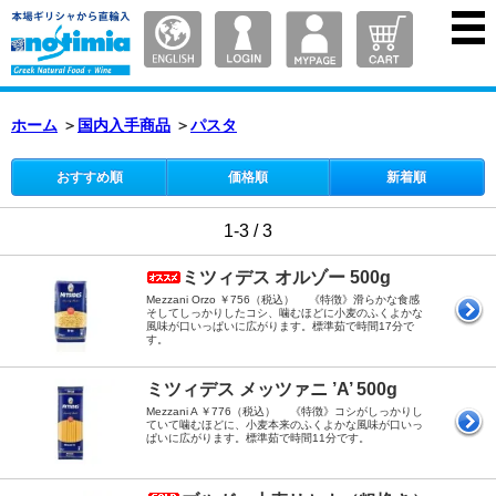
ホーム
＞
国内入手商品
＞
パスタ
おすすめ順
価格順
新着順
1-3 / 3
ミツィデス オルゾー 500g
Mezzani Orzo ￥756（税込） 《特徴》滑らかな食感
そしてしっかりしたコシ、噛むほどに小麦のふくよかな
風味が口いっぱいに広がります。標準茹で時間17分で
す。
ミツィデス メッツァニ ’A’ 500g
Mezzani A ￥776（税込） 《特徴》コシがしっかりし
ていて噛むほどに、小麦本来のふくよかな風味が口いっ
ぱいに広がります。標準茹で時間11分です。