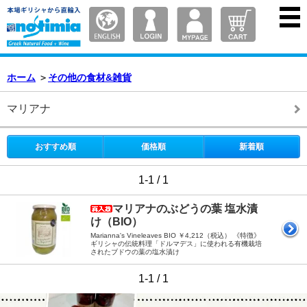
ホーム
＞
その他の食材&雑貨
マリアナ
おすすめ順
価格順
新着順
1-1 / 1
マリアナのぶどうの葉 塩水漬
け（BIO）
Marianna's Vineleaves BIO ￥4,212（税込） 《特徴》
ギリシャの伝統料理「ドルマデス」に使われる有機栽培
されたブドウの葉の塩水漬け
1-1 / 1