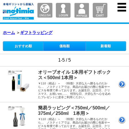
ホーム
＞
ギフトラッピング
おすすめ順
価格順
新着順
1-5 / 5
オリーブオイル 1本用ギフトボック
ス＜500ml 1本用＞
￥110（税込）～ 《特徴》大切な人へ贈るものだか
ら… ノスティミアでは、商品のお届けの際に包装サー
ビスを有償で承っております。お誕生日、記念日、クリ
スマス、お祝いetc...... 特別な日、大切な方へ心を込め
たプレゼントに是非ご利用ください。
簡易ラッピング＜750ml／500ml／
375ml／250ml 1本用＞
￥110（税込）～ 《特徴》大切な人へ贈るものだか
ら… ノスティミアでは、商品のお届けの際に包装サー
ビスを有償で承っております。お誕生日、記念日、クリ