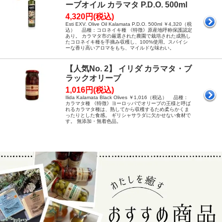
ーブオイル カラマタ P.D.O. 500ml
4,320円(税込)
Esti EXV. Olive Oil Kalamata P.D.O. 500ml ￥4,320（税
込） 品種：コロネイキ種 《特徴》原産地呼称保護認定
あり。 カラマタ市の厳選された農園で栽培された成熟し
たコロネイキ種を手摘み収穫し、100%使用。スパイシ
ーな香り高いアロマをもち、マイルドな味わい。
【人気No. 2】 イリダ カラマタ・ブ
ラックオリーブ
1,016円(税込)
Ilida Kalamata Black Olives ￥1,016（税込） 品種：
カラマタ種 《特徴》ヨーロッパでオリーブの王様と呼ば
れるカラマタ種は、熟してから収穫するため柔らかくま
ったりとした食感。 ギリシャサラダに欠かせない食材で
す。 無添加・無着色品。