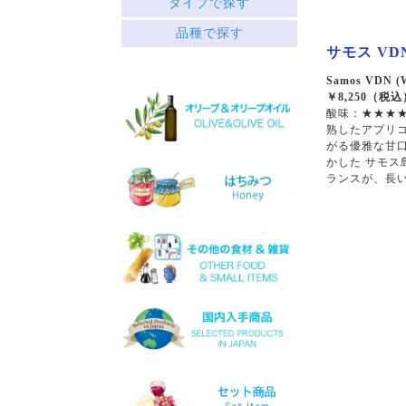
タイプで探す
中央ギリシャ
赤
品種で探す
ペロポネソス半島とイオニ
├ミディアムボディ
ア諸島
サモス VDN
└フルボディ
クレタ島
白
Samos VDN (W
エーゲ海の島々
￥8,250（税込
├リッチ
サヴァティアノ
酸味：★★★★
├フルーティー
アシリティコ
熟したアプリ
└スッキリ
マスカット
がる優雅な甘口
ロゼ
マラグジア
かした サモス
スパークリング
キドニツァ
ランスが、長
デザート
ロボラ
ワインセット
プリト
スラプサティリ
ヴィディアノ
ヴィラナ
マスカットオブスピナ
カチャノ
ガイドゥリア
アイダニ
アシリ
ホワイトマスカット
モスコフィレロ