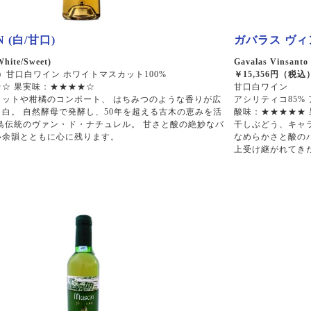
 (白/甘口)
ガバラス ヴィン
hite/Sweet)
Gavalas Vinsanto 
）
甘口白ワイン ホワイトマスカット100%
￥15,356円（
☆ 果実味：★★★★☆
甘口白ワイン
コットや柑橘のコンポート、 はちみつのような香りが広
アシリティコ85% 
白。 自然酵母で発酵し、50年を超える古木の恵みを活
酸味：★★★★★
島伝統のヴァン・ド・ナチュレル。 甘さと酸の絶妙なバ
干しぶどう、キャ
い余韻とともに心に残ります。
なめらかさと酸のバ
上受け継がれてき