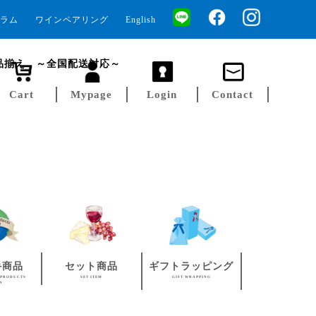
ラム
ワインペアリング
English
品揃え ～全国配送対応～
Cart
Mypage
Login
Contact
手商品
セット商品
ギフトラッピング
 PRODUCTS
SET ITEM
GIFT WRAPPING
AN