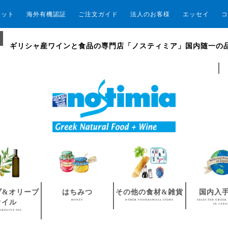
エット
海外有機認証
ご注文ガイド
法人のお客様
エッセイ
コ
ギリシャ産ワインと食品の専門店「ノスティミア」国内随一の
ブ&オリーブ
はちみつ
その他の食材&雑貨
国内入
HONEY
OTHER FOOD&SMALL ITEMS
SELECTED GREEK
オイル
IN JAP
S&OLIVE OIL