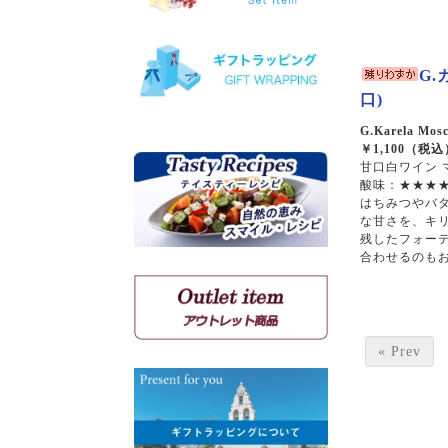
ヴィオニエ
ゲヴェルツトラミネール
ミュスカ・ブラン・ア・プ
G.
ティ・グラン
口)
ソーヴィニョン・ブラン
G.Karela Mosc
￥1,100（税込
甘口白ワイン 
クシノマブロ
酸味：★★★★
アギヨルギティコ
はちみつやバ
マヴロ クンドゥラ オブ キ
な甘さを、キ
ミ
残したフォー
マヴルディ
合わせるのも
マヴロダフニ
コチファリ
マンディラリ
リャティコ
« Prev
ヴゾマト
マヴロトラガノ
リムニョナ
グルナッシュ