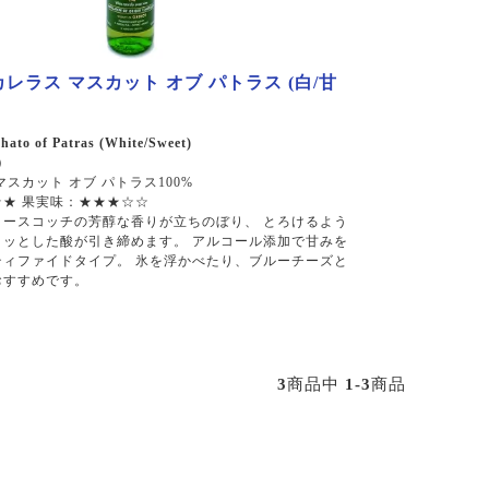
カレラス マスカット オブ パトラス (白/甘
hato of Patras (White/Sweet)
）
マスカット オブ パトラス100%
★ 果実味：★★★☆☆
タースコッチの芳醇な香りが立ちのぼり、 とろけるよう
リッとした酸が引き締めます。 アルコール添加で甘みを
ティファイドタイプ。 氷を浮かべたり、ブルーチーズと
おすすめです。
3
商品中
1-3
商品