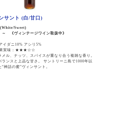
サント (白/甘口)
(White/Sweet)
税込）～ 《ヴィンテージワイン取扱中》
アイダニ10% アシリ5%
 果実味：★★★☆☆
ラメル、ナッツ、スパイスが重なり合う複雑な香り。
ランスと上品な甘さ。 サントリーニ島で1000年以
た“神話の蜜”ヴィンサント。