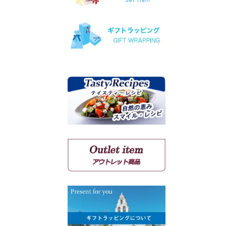
ヴィオニエ
ゲヴェルツトラミネール
ミュスカ・ブラン・ア・プ
ティ・グラン
ソーヴィニョン・ブラン
クシノマブロ
アギヨルギティコ
マヴロ クンドゥラ オブ キ
ミ
マヴルディ
マヴロダフニ
コチファリ
マンディラリ
リャティコ
ヴゾマト
マヴロトラガノ
リムニョナ
グルナッシュ