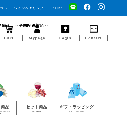
ラム
ワインペアリング
English
品揃え ～全国配送対応～
Cart
Mypage
Login
Contact
手商品
セット商品
ギフトラッピング
 PRODUCTS
SET ITEM
GIFT WRAPPING
AN