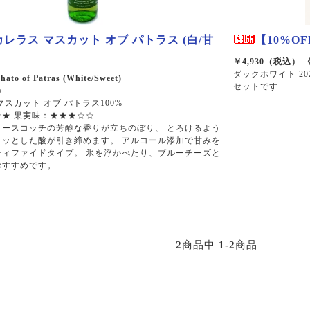
カレラス マスカット オブ パトラス (白/甘
【10%O
￥4,930（税込） 
ダックホワイト 202
hato of Patras (White/Sweet)
セットです
）
マスカット オブ パトラス100%
★ 果実味：★★★☆☆
タースコッチの芳醇な香りが立ちのぼり、 とろけるよう
リッとした酸が引き締めます。 アルコール添加で甘みを
ティファイドタイプ。 氷を浮かべたり、ブルーチーズと
おすすめです。
2
商品中
1-2
商品