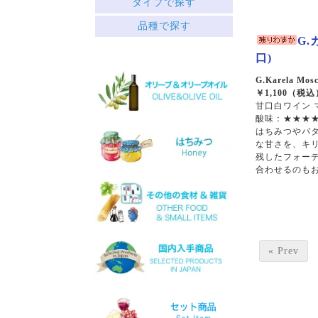
タイプで探す
中央ギリシャ
赤
品種で探す
ペロポネソス半島とイオニ
├ミディアムボディ
ア諸島
G.
└フルボディ
クレタ島
口)
白
エーゲ海の島々
├リッチ
サヴァティアノ
G.Karela Mosc
├フルーティー
アシリティコ
￥1,100（税込
└スッキリ
甘口白ワイン 
マスカット
酸味：★★★★
ロゼ
マラグジア
はちみつやバ
スパークリング
キドニツァ
な甘さを、キ
デザート
ロボラ
残したフォー
ワインセット
プリト
合わせるのも
スラプサティリ
ヴィディアノ
ヴィラナ
マスカットオブスピナ
カチャノ
ガイドゥリア
« Prev
アイダニ
アシリ
ホワイトマスカット
モスコフィレロ