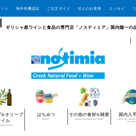
エット
海外有機認証
ご注文ガイド
法人のお客様
エッセイ
コ
ギリシャ産ワインと食品の専門店「ノスティミア」国内随一の
ブ&オリーブ
はちみつ
その他の食材&雑貨
国内入
HONEY
OTHER FOOD&SMALL ITEMS
SELECTED GREEK
オイル
IN JAP
S&OLIVE OIL