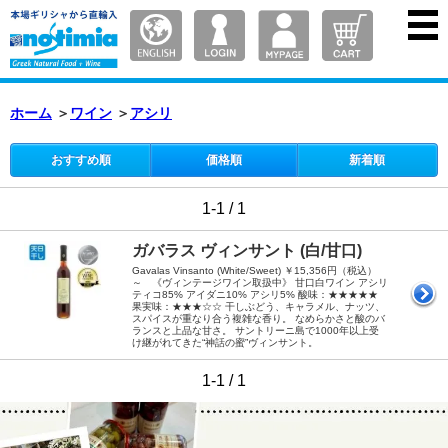
ホーム
＞
ワイン
＞
アシリ
おすすめ順
価格順
新着順
1-1 / 1
ガバラス ヴィンサント (白/甘口)
Gavalas Vinsanto (White/Sweet) ￥15,356円（税込）
～ 《ヴィンテージワイン取扱中》 甘口白ワイン アシリ
ティコ85% アイダニ10% アシリ5% 酸味：★★★★★
果実味：★★★☆☆ 干しぶどう、キャラメル、ナッツ、
スパイスが重なり合う複雑な香り。 なめらかさと酸のバ
ランスと上品な甘さ。 サントリーニ島で1000年以上受
け継がれてきた“神話の蜜”ヴィンサント。
1-1 / 1