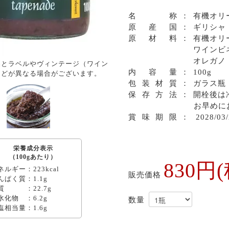
名
称
：
有機オリ
原産
国
：
ギリシャ
原材
料
：
有機オリ
ワインビ
オレガノ
品とラベルやヴィンテージ（ワイン
内容
量
：
100g
などが異なる場合がございます。
包装材
質
：
ガラス瓶
保存方
法
：
開栓後は
お早めに
賞味期
限
：
2028/03/
栄養成分表示
（100gあたり）
830円
ネルギー：223kcal
販売価格
んぱく質：1.1g
質 ：22.7g
水化物 ：6.2g
塩相当量：1.6g