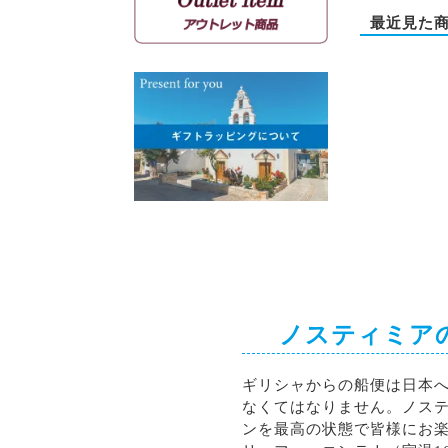
マンディラリ
最近見た
リャティコ
ヴゾマト
マヴロトラガノ
リムニョナ
グルナッシュ
シラー
カベルネソーヴィニョン
ノスティミア
ギリシャからの船便は日本
なくてはなりません。ノス
ンを最高の状態で皆様にお