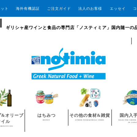
エット
海外有機認証
ご注文ガイド
法人のお客様
エッセイ
コ
ギリシャ産ワインと食品の専門店「ノスティミア」国内随一の
ブ&オリーブ
はちみつ
その他の食材&雑貨
国内入
HONEY
OTHER FOOD&SMALL ITEMS
SELECTED GREEK
オイル
IN JAP
S&OLIVE OIL