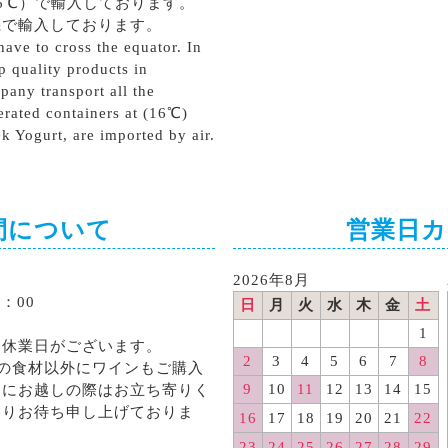
6℃）で輸入しております。
機で輸入しております。
ave to cross the equator. In
p quality products in
pany transport all the
erated containers at (16℃)
k Yogurt, are imported by air.
間について
営業日
2026年8月
：00
日
月
火
水
木
金
土
1
る休業日がございます。
2
3
4
5
6
7
8
の食材以外にワインもご購入
9
10
11
12
13
14
15
くにお越しの際はお立ち寄りく
よりお待ち申し上げておりま
16
17
18
19
20
21
22
23
24
25
26
27
28
29