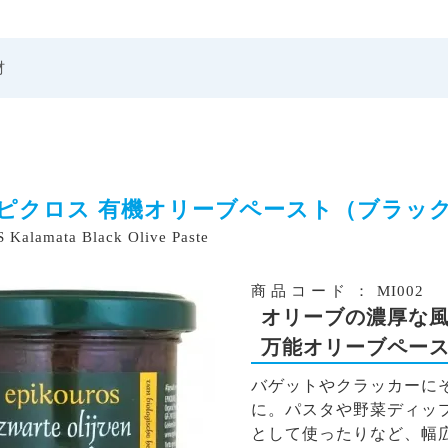
材
ピクロス 有機オリーブペースト（ブラッ
Kalamata Black Olive Paste
商品コー
ド
：
MI002
オリーブの濃厚な
万能オリーブペー
バゲットやクラッカーに
に。パスタや野菜ディッ
として使ったりなど、幅