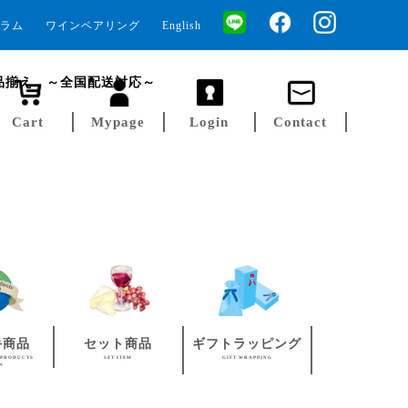
ラム
ワインペアリング
English
品揃え ～全国配送対応～
Cart
Mypage
Login
Contact
手商品
セット商品
ギフトラッピング
 PRODUCTS
SET ITEM
GIFT WRAPPING
AN