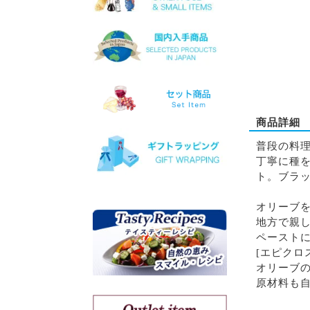
マスカットオブスピナ
カチャノ
ガイドゥリア
アイダニ
アシリ
ホワイトマスカット
モスコフィレロ
商品詳細
ヴィオニエ
ゲヴェルツトラミネール
普段の料
ミュスカ・ブラン・ア・プ
丁寧に種
ティ・グラン
ト。ブラ
ソーヴィニョン・ブラン
オリーブ
地方で親
クシノマブロ
ペースト
アギヨルギティコ
[エピク
マヴロ クンドゥラ オブ キ
ミ
オリーブ
マヴルディ
原材料も
マヴロダフニ
コチファリ