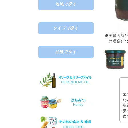
地域で探す
ギリシャ北部
中央ギリシャ
ペロポネソス半島とイオニ
タイプで探す
ア諸島
※実際の商
クレタ島
赤
の場合）
エーゲ海の島々
├ミディアムボディ
└フルボディ
品種で探す
白
├リッチ
├フルーティー
└スッキリ
サヴァティアノ
ロゼ
アシリティコ
スパークリング
マスカット
デザート
マラグジア
エ
ワインセット
キドニツァ
た
ロボラ
脂
プリト
炭
スラプサティリ
食
ヴィディアノ
ヴィラナ