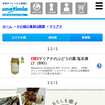
ホーム
＞
その他の食材&雑貨
＞
マリアナ
おすすめ順
価格順
新着順
1-1 / 1
マリアナのぶどうの葉 塩水漬
け（BIO）
Marianna's Vineleaves BIO ￥4,212（税込） 《特徴》
ギリシャの伝統料理「ドルマデス」に使われる有機栽培
されたブドウの葉の塩水漬け
1-1 / 1