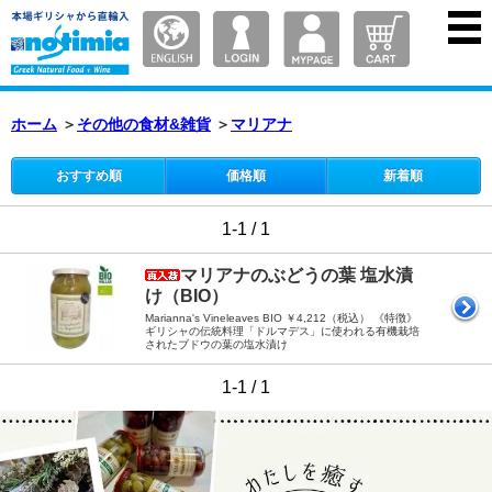
ホーム
＞
その他の食材&雑貨
＞
マリアナ
おすすめ順
価格順
新着順
1-1 / 1
マリアナのぶどうの葉 塩水漬
け（BIO）
Marianna's Vineleaves BIO ￥4,212（税込） 《特徴》
ギリシャの伝統料理「ドルマデス」に使われる有機栽培
されたブドウの葉の塩水漬け
1-1 / 1