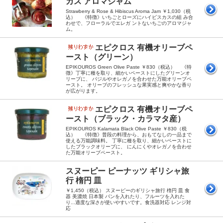
カス アロマジャム
Strawberry & Rose & Hibiscus Aroma Jam ￥1,030（税
込） 《特徴》いちごとローズにハイビスカスの組 み合
わせで、フローラルでエレガ ントないちごのアロマジャ
ム。
エピクロス 有機オリーブペ
ースト（グリーン）
EPIKOUROS Green Olive Paste ￥830（税込） 《特
徴》丁寧に種を取り、細かいペーストにしたグリーンオ
リーブに、 バジルやオレガノを合わせた万能オリーブペ
ースト。 オリーブのフレッシュな果実感と爽やかな香り
が広がります。
エピクロス 有機オリーブペ
ースト（ブラック・カラマタ産）
EPIKOUROS Kalamata Black Olive Paste ￥830（税
込） 《特徴》普段の料理から、おもてなしの一品まで
使える万能調味料。 丁寧に種を取り、細かいペーストに
したブラックオリーブに、 にんにくやオレガノを合わせ
た万能オリーブペースト。
スヌーピー ピーナッツ ギリシャ旅
行 楕円 皿
￥1,450（税込） スヌーピーのギリシャ旅行 楕円 皿 食
器 美濃焼 日本製 パンを入れたり、フルーツを入れた
り...適度な深さが使いやすいです。食洗器対応 レンジ対
応