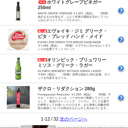
ホワイトグレープビネガー
250ml
WHITE GRAPE VINEGAR ￥1,851（税込） 《特徴》
余計なものを加えず、ぶどう本来の風味を活かしてつく
られたホワイトグレープビネガー。
エヴォイキ・ジミ グリーク・
ピタ・ブレッド ハンド・メイド
EVOIKI ZIMI GREEK PITA BREAD HAND-MADE
￥1,998（税込） 《特徴》スヴラキに欠かせない! ギリ
シャの定番フラットブレッド
オリンピック・ブリュワリー
ミソス・グリーク・ラガー
OLYMPIC BREWERY MYTHOS GREEK LAGER
￥690（税込） 《特徴》世界が認めた38の金賞。ギリ
シャを代表するビール。
ザクロ・リダクション 280g
Pomegranate Reduction ￥1,895（税込） 《特徴》ザ
クロ・リダクションは、ソーダや水で希釈してドリンク
として、食品のドレッシング、ソースに、そしてお菓子
の材料としてお使いいただけます。また身体に抗酸化特
性の美容についての利点をもたらすと言われています。
1-12 / 32
次のページへ