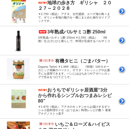
地球の歩き方 ギリシャ ２０
２７～２０２８
￥2,750（税込） アテネ、古代遺跡、エーゲ海の島々ま
で、ギリシャ各地の魅力を一冊にまとめた旅行ガイドブ
ックです。
3年熟成バルサミコ酢 250ml
3年熟成バルサミコ酢 250ml ￥2,550（税込） 《特
徴》仕上げにひと垂らしで、料理が完成するバルサミコ
有機タヒニ（ごまバター）
Organic Tahini ￥1,998（税込） 《特徴》100％オー
ガニック胡麻のペースト。サラダ・ドレッシングやお菓
子にも使用できます。パンにははちみつやアガベシロッ
プで甘みをつけてどうぞ。
おうちでギリシャ居酒屋“3分
から作れるシンプルおつまみレシピ
80”
￥1,870（税込） アテネのキッチンからお届けするギリ
シャ小皿料理やメゼ（おつまみ）料理レシピの数々 著者
アナグノストゥ直子
いちご＆ローズ＆ハイビス