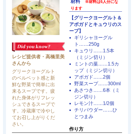
材料
※材料は6人分にな
ります
【グリークヨーグルト＆
アボガドとキュウリのス
ープ】
ギリシャヨーグル
ト……250g
キュウリ……1.5本
レシピ提供者・高橋里美
（ミジン切り）
さんから
ミントの葉……1.5カ
ップ（ミジン切り）
グリークヨーグルト
アボガド……2個
のベルベット感と新
野菜スープ……300ml
鮮な野菜で簡単に出
あさつき……6本（ミ
来るスープです。疲
ジン切り）
れた身体がリフレッ
レモン汁……1/2個
シュできるスープで
チリパウダー……ひ
す。冷蔵庫で冷やし
とつまみ
てお召し上がりくだ
さい。
作り方