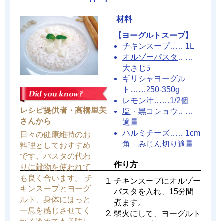
材料
【ヨーグルトスープ】
チキンスープ……1L
オルゾーパスタ
……
大さじ5
ギリシャヨーグル
ト……250-350g
レモン汁……1/2個
レシピ提供者・高橋里美
塩
・黒コショウ……
さんから
適量
ハルミチーズ……1cm
日々の健康維持のお
角 みじん切り適量
料理としておすすめ
です。パスタの代わ
作り方
りに穀物を使われて
も良く合います。 チ
チキンスープにオルゾー
キンスープとヨーグ
パスタを入れ、15分間
ルト、身体にほっと
煮ます。
一息を感じさせてく
弱火にして、ヨーグルト