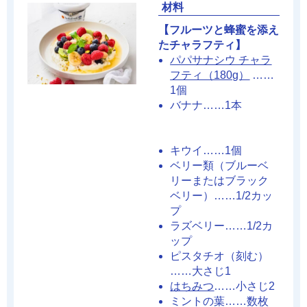
材料
【フルーツと蜂蜜を添え
たチャラフティ】
パパサナシウ チャラ
フティ（180g）
……
1個
バナナ……1本
キウイ……1個
ベリー類（ブルーベ
リーまたはブラック
ベリー）……1/2カッ
プ
ラズベリー……1/2カ
ップ
ピスタチオ（刻む）
……大さじ1
はちみつ
……小さじ2
ミントの葉……数枚