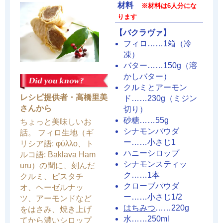
材料
※材料は6人分にな
ります
【バクラヴァ】
フィロ……1箱（冷
凍）
バター……150g（溶
かしバター）
クルミとアーモン
レシピ提供者・高橋里美
ド……230g（ミジン
さんから
切り）
砂糖……55g
ちょっと美味しいお
シナモンパウダ
話。 フィロ生地（ギ
ー……小さじ1
リシア語: φύλλο、ト
ハニーシロップ
ルコ語: Baklava Ham
シナモンスティッ
uru）の間に、刻んだ
ク……1本
クルミ、ピスタチ
クローブパウダ
オ、ヘーゼルナッ
ー……小さじ1/2
ツ、アーモンドなど
はちみつ
……220g
をはさみ、焼き上げ
水……250ml
てから濃いシロップ