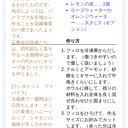
レモンの皮……1個
をかけたものです。
ローズウォーターか
地方によっては、バ
オレンジウォータ
クラヴァを生地から
ー……大さじ3（オプ
作ることが花嫁修業
ション）
の一環であったよう
です。
作り方
正教会の信者たち
は、四旬節など斎を
フィロを冷凍庫からだし
守るべき期間中はバ
ます。（傷つきやすいの
ターの代わりにオリ
で優しく扱いましょう）
ーブ油でバクラヴァ
クルミとアーモンド、砂
を作りました。
糖をミキサーに入れて中
挽きくらいにします。
[ワンポイント アド
ボウルに移して、残りの
バイス]
材料を入れ全体を良く混
冷蔵庫で一週間ほど
ぜ合わせひと固まりにし
日持ちします。ナッ
ます。
ツの食感とハニーシ
フィロをひろげて、作る
ロップ、シナモンの
サイズにお好みでカット
風味が甘くさわやか
します。（余った分は冷