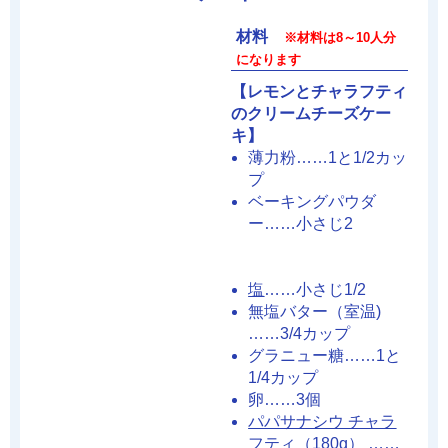
材料
※材料は8～10人分
になります
【レモンとチャラフティ
のクリームチーズケー
キ】
薄力粉……1と1/2カッ
プ
ベーキングパウダ
ー……小さじ2
塩
……小さじ1/2
無塩バター（室温)
……3/4カップ
グラニュー糖……1と
1/4カップ
卵……3個
パパサナシウ チャラ
フティ（180g）
……