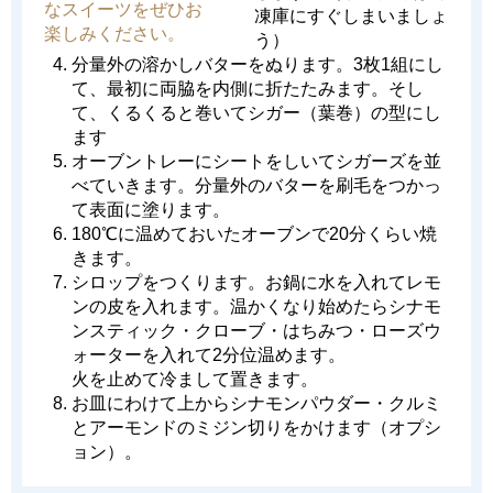
なスイーツをぜひお
凍庫にすぐしまいましょ
楽しみください。
う）
分量外の溶かしバターをぬります。3枚1組にし
て、最初に両脇を内側に折たたみます。そし
て、くるくると巻いてシガー（葉巻）の型にし
ます
オーブントレーにシートをしいてシガーズを並
べていきます。分量外のバターを刷毛をつかっ
て表面に塗ります。
180℃に温めておいたオーブンで20分くらい焼
きます。
シロップをつくります。お鍋に水を入れてレモ
ンの皮を入れます。温かくなり始めたらシナモ
ンスティック・クローブ・はちみつ・ローズウ
ォーターを入れて2分位温めます。
火を止めて冷まして置きます。
お皿にわけて上からシナモンパウダー・クルミ
とアーモンドのミジン切りをかけます（オプシ
ョン）。