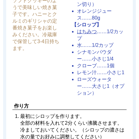
ソフトクッキーのよ
ン切り）
うで美味しい焼き菓
オレンジジュー
子です。ハニーとク
ス……80g
ルミのギリシャの定
【シロップ】
番焼き菓子をお楽し
はちみつ
……1/2カッ
みください。冷蔵庫
プ
で保管して3-4日持ち
水……1/2カップ
ます。
シナモンパウダ
ー……小さじ1/4
クローブ……1個
レモン汁……小さじ1
ローズウォータ
ー……大さじ1（オプ
ション）
作り方
最初にシロップを作ります。
全部の材料を入れて2分くらい沸騰させます。
冷ましておいてください。（シロップの濃さは
水の量でお好みに調整してください）