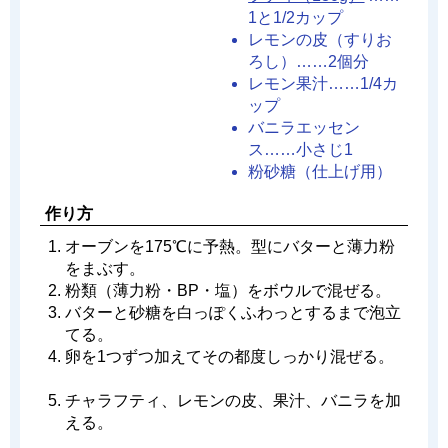
1と1/2カップ
レモンの皮（すりお
ろし）……2個分
レモン果汁……1/4カ
ップ
バニラエッセン
ス……小さじ1
粉砂糖（仕上げ用）
作り方
オーブンを175℃に予熱。型にバターと薄力粉
をまぶす。
粉類（薄力粉・BP・塩）をボウルで混ぜる。
バターと砂糖を白っぽくふわっとするまで泡立
てる。
卵を1つずつ加えてその都度しっかり混ぜる。
チャラフティ、レモンの皮、果汁、バニラを加
える。