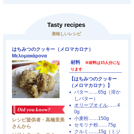
Tasty recipes
美味しいレシピ
はちみつのクッキー（メロマカロナ）
Μελομακάρονα
材料
※材料は15人分にな
ります
【はちみつのクッキー
（メロマカロナ）】
バター……65g（溶か
しバター）
オリーブオイル
……4
0g
小麦粉……150g
レシピ提供者・高橋里美
セモリナ粉……75g
さんから
クルミ……15g（ミジ