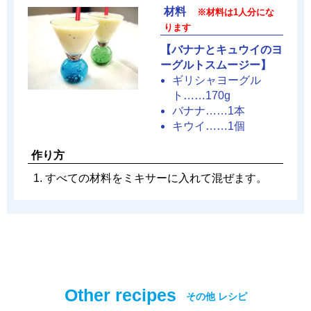
材料
※材料は1人分にな
ります
【バナナとキュウイのヨ
ーグルトスムージー】
ギリシャヨーグル
ト……170g
バナナ……1本
キウイ……1個
作り方
すべての材料をミキサーに入れて混ぜます。
Other recipes
その他 レシピ