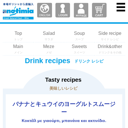
Top
Salad
Soup
Side recipe
トップ
サラダ
スープ
サイド レシピ
Main
Meze
Sweets
Drink&other
メイン
メゼ
スイーツ
ドリンク＆その他
Drink recipes
ドリンク レシピ
Tasty recipes
美味しいレシピ
バナナとキュウイのヨーグルトスムージ
ー
Κοκτέϊλ με γιαούρτι, μπανάνα και ακτινίδιο.