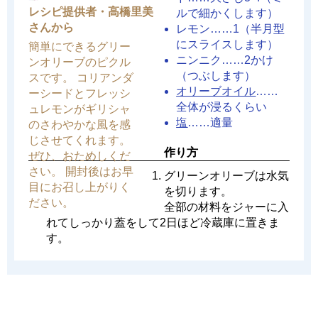
レシピ提供者・高橋里美
ルで細かくします）
さんから
レモン……1（半月型
にスライスします）
簡単にできるグリー
ニンニク……2かけ
ンオリーブのピクル
（つぶします）
スです。 コリアンダ
オリーブオイル
……
ーシードとフレッシ
全体が浸るくらい
ュレモンがギリシャ
塩
……適量
のさわやかな風を感
じさせてくれます。
作り方
ぜひ、おためしくだ
さい。 開封後はお早
グリーンオリーブは水気
目にお召し上がりく
を切ります。
ださい。
全部の材料をジャーに入
れてしっかり蓋をして2日ほど冷蔵庫に置きま
す。