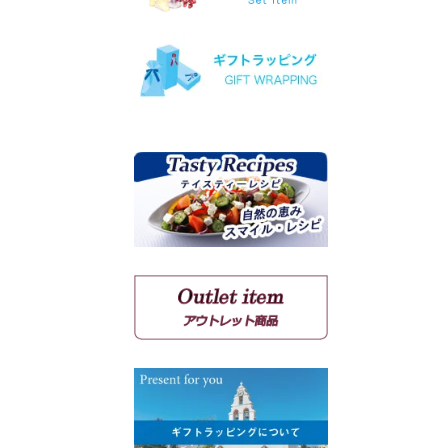
ヴィオニエ
ゲヴェルツトラミネール
ミュスカ・ブラン・ア・プ
ティ・グラン
ソーヴィニョン・ブラン
クシノマブロ
アギヨルギティコ
マヴロ クンドゥラ オブ キ
ミ
マヴルディ
マヴロダフニ
コチファリ
マンディラリ
リャティコ
ヴゾマト
マヴロトラガノ
リムニョナ
グルナッシュ