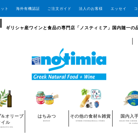
エット
海外有機認証
ご注文ガイド
法人のお客様
エッセイ
コ
ギリシャ産ワインと食品の専門店「ノスティミア」国内随一の
ブ&オリーブ
はちみつ
その他の食材&雑貨
国内入
HONEY
OTHER FOOD&SMALL ITEMS
SELECTED GREEK
オイル
IN JAP
S&OLIVE OIL