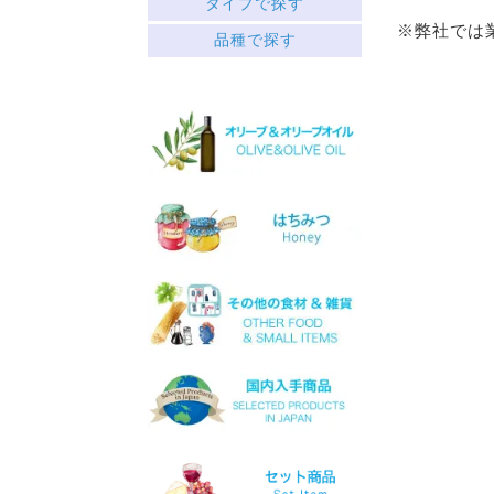
タイプで探す
中央ギリシャ
※弊社では
赤
品種で探す
ペロポネソス半島とイオニ
├ミディアムボディ
ア諸島
└フルボディ
クレタ島
白
エーゲ海の島々
├リッチ
サヴァティアノ
├フルーティー
アシリティコ
└スッキリ
マスカット
ロゼ
マラグジア
スパークリング
キドニツァ
デザート
ロボラ
ワインセット
プリト
スラプサティリ
ヴィディアノ
ヴィラナ
マスカットオブスピナ
カチャノ
ガイドゥリア
アイダニ
アシリ
ホワイトマスカット
モスコフィレロ