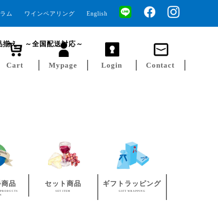
ラム
ワインペアリング
English
品揃え ～全国配送対応～
Cart
Mypage
Login
Contact
手商品
セット商品
ギフトラッピング
 PRODUCTS
SET ITEM
GIFT WRAPPING
AN