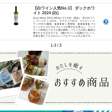
【白ワイン人気No.3】 ダックホワ
イト 2024 (白)
Duck White 2024 (White) ￥2,530（税込） 辛口白ワイ
ン アシリティコ25％、マラグジア25％、マスカットブ
ラック50％ 酸味：★★★★☆ 果実味：★★★★★ マス
カットやトロピカルフルーツの華やかな香りに、アシリ
ティコ特有のミネラル感が調和。バランスの良い酸味が
爽やかさを引き立てる、3種のギリシャ品種のブレンド。
水着を着たアヒルのユニークなラベルも大人気です。
1-3 / 3