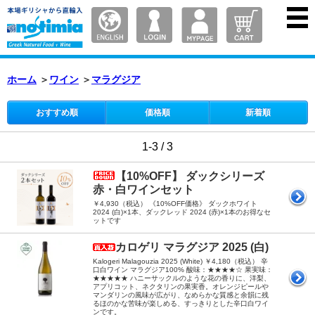
ホーム
＞
ワイン
＞
マラグジア
おすすめ順
価格順
新着順
1-3 / 3
【10%OFF】 ダックシリーズ
赤・白ワインセット
￥4,930（税込） 《10%OFF価格》 ダックホワイト
2024 (白)×1本、ダックレッド 2024 (赤)×1本のお得なセ
ットです
カロゲリ マラグジア 2025 (白)
Kalogeri Malagouzia 2025 (White) ￥4,180（税込） 辛
口白ワイン マラグジア100% 酸味：★★★★☆ 果実味：
★★★★★ ハニーサックルのような花の香りに、洋梨、
アプリコット、ネクタリンの果実香。オレンジピールや
マンダリンの風味が広がり、なめらかな質感と余韻に残
るほのかな苦味が楽しめる、すっきりとした辛口白ワイ
ンです。