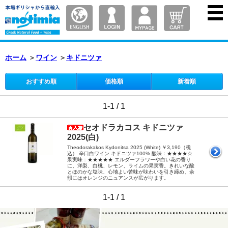
ホーム
＞
ワイン
＞
キドニツァ
おすすめ順
価格順
新着順
1-1 / 1
セオドラカコス キドニツァ
2025(白)
Theodorakakos Kydonitsa 2025 (White) ￥3,190（税
込） 辛口白ワイン キドニツァ100% 酸味：★★★★☆
果実味：★★★★★ エルダーフラワーや白い花の香り
に、洋梨、白桃、レモン、ライムの果実香。きれいな酸
とほのかな塩味、心地よい苦味が味わいを引き締め、余
韻にはオレンジのニュアンスが広がります。
1-1 / 1