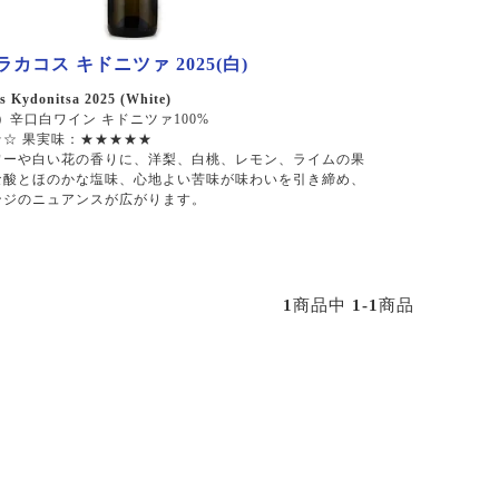
カコス キドニツァ 2025(白)
 Kydonitsa 2025 (White)
）
辛口白ワイン キドニツァ100%
☆ 果実味：★★★★★
ワーや白い花の香りに、洋梨、白桃、レモン、ライムの果
な酸とほのかな塩味、心地よい苦味が味わいを引き締め、
ンジのニュアンスが広がります。
1
商品中
1-1
商品