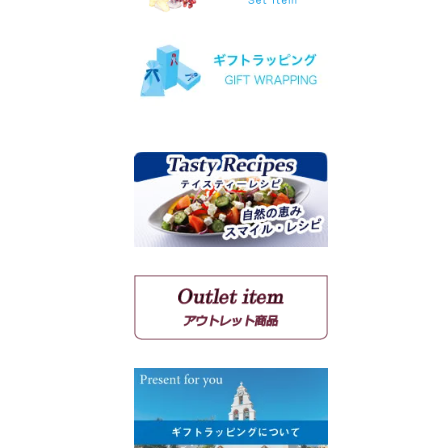
ヴィオニエ
ゲヴェルツトラミネール
ミュスカ・ブラン・ア・プ
ティ・グラン
ソーヴィニョン・ブラン
クシノマブロ
アギヨルギティコ
マヴロ クンドゥラ オブ キ
ミ
マヴルディ
マヴロダフニ
コチファリ
マンディラリ
リャティコ
ヴゾマト
マヴロトラガノ
リムニョナ
グルナッシュ