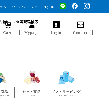
ラム
ワインペアリング
English
品揃え ～全国配送対応～
Cart
Mypage
Login
Contact
手商品
セット商品
ギフトラッピング
 PRODUCTS
SET ITEM
GIFT WRAPPING
AN