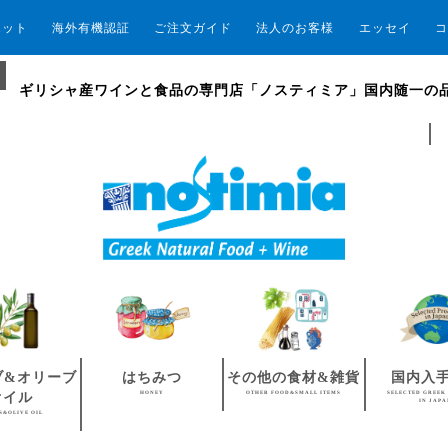
エット
海外有機認証
ご注文ガイド
法人のお客様
エッセイ
コ
ギリシャ産ワインと食品の専門店「ノスティミア」国内随一の
ブ&オリーブ
はちみつ
その他の食材&雑貨
国内入
HONEY
OTHER FOOD&SMALL ITEMS
SELECTED GREEK
オイル
IN JAP
S&OLIVE OIL