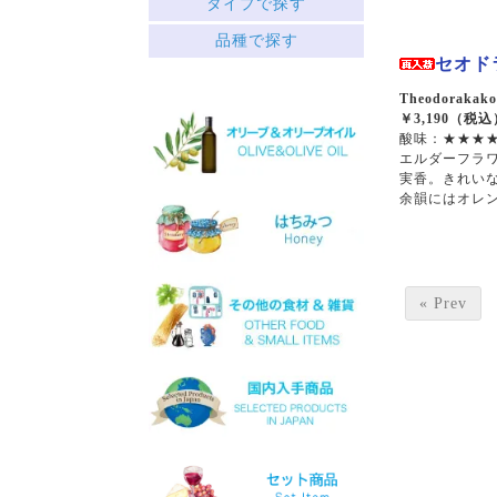
タイプで探す
中央ギリシャ
赤
品種で探す
ペロポネソス半島とイオニ
├ミディアムボディ
ア諸島
セオドラ
└フルボディ
クレタ島
白
Theodorakakos
エーゲ海の島々
￥3,190（税込
├リッチ
サヴァティアノ
酸味：★★★★
├フルーティー
アシリティコ
エルダーフラ
└スッキリ
マスカット
実香。きれい
ロゼ
マラグジア
余韻にはオレ
スパークリング
キドニツァ
デザート
ロボラ
ワインセット
プリト
スラプサティリ
ヴィディアノ
« Prev
ヴィラナ
マスカットオブスピナ
カチャノ
ガイドゥリア
アイダニ
アシリ
ホワイトマスカット
モスコフィレロ