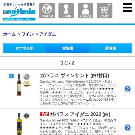
ホーム
＞
ワイン
＞
アイダニ
おすすめ順
価格順
新着順
1-2 / 2
ガバラス ヴィンサント (白/甘口)
Gavalas Vinsanto (White/Sweet) ￥15,356円（税込）
～ 《ヴィンテージワイン取扱中》 甘口白ワイン アシリ
ティコ85% アイダニ10% アシリ5% 酸味：★★★★★
果実味：★★★☆☆ 干しぶどう、キャラメル、ナッツ、
スパイスが重なり合う複雑な香り。 なめらかさと酸のバ
ランスと上品な甘さ。 サントリーニ島で1000年以上受
け継がれてきた“神話の蜜”ヴィンサント。
ガバラス アイダニ 2022 (白)
Gavalas Aidani 2022 (White) ￥7,040（税込） 辛口白ワ
イン アイダニ100% 酸味：★★★★☆ 果実味：
★★★★★ レモンや桃、アプリコットに、花の香りがふ
んわりと重なる。 口当たりはやさしく、酸味とミネラル
が清らかに広がります。 島を代表する白ぶどう“アイダ