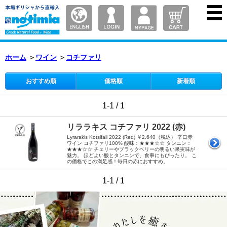
ホーム
＞
ワイン
＞
コチファリ
おすすめ順
価格順
新着順
1-1 / 1
リララキス コチファリ 2022 (赤)
Lyrarakis Kotsifali 2022 (Red) ￥2,640（税込） 辛口赤
ワイン コチファリ100% 酸味：★★★☆☆ タンニン：
★★★☆☆ チェリーやブラックベリーの明るい果実味が
魅力。 ほどよい酸とタンニンで、食事にもぴったり。 こ
の価格でこの満足感！毎日の赤におすすめ。
1-1 / 1