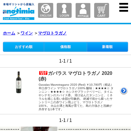
ホーム
＞
ワイン
＞
マヴロトラガノ
おすすめ順
価格順
新着順
1-1 / 1
ガバラス マヴロトラガノ 2020
(赤)
Gavalas Mavrotragano 2020 (Red) ￥10,780円（税込）
辛口赤ワイン マヴロトラガノ100% 酸味：★★★★☆ タ
ンニン：★★★★☆ カシスやブラックベリーに、タイム
やシナモンのスパイス香。 溶け込んだタンニンと、ミネ
ラルを感じる長い余韻が印象的。 絶滅寸前から蘇ったサ
ントリーニの赤ワイン用ぶどう、マヴロトラガノ
100％。 火山土壌と海風が育てた、島の力強さと洗練が
共存する1本です。
1-1 / 1