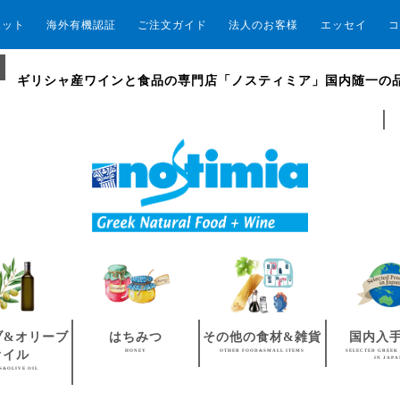
エット
海外有機認証
ご注文ガイド
法人のお客様
エッセイ
コ
ギリシャ産ワインと食品の専門店「ノスティミア」国内随一の
ブ&オリーブ
はちみつ
その他の食材&雑貨
国内入
HONEY
OTHER FOOD&SMALL ITEMS
SELECTED GREEK
オイル
IN JAP
S&OLIVE OIL