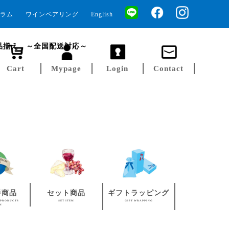
ラム
ワインペアリング
English
品揃え ～全国配送対応～
Cart
Mypage
Login
Contact
手商品
セット商品
ギフトラッピング
 PRODUCTS
SET ITEM
GIFT WRAPPING
AN