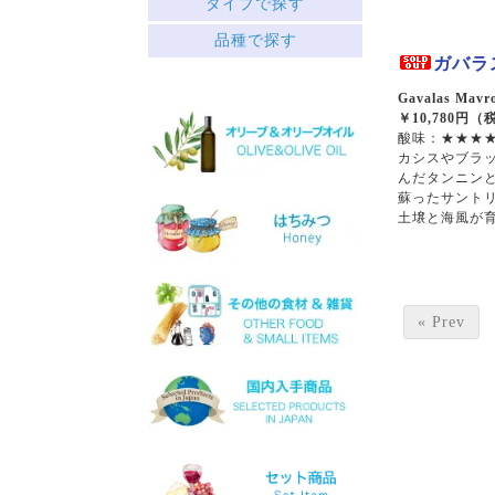
タイプで探す
中央ギリシャ
赤
品種で探す
ペロポネソス半島とイオニ
├ミディアムボディ
ア諸島
ガバラス
└フルボディ
クレタ島
白
Gavalas Mavro
エーゲ海の島々
￥10,780円（
├リッチ
サヴァティアノ
酸味：★★★★
├フルーティー
アシリティコ
カシスやブラ
└スッキリ
マスカット
んだタンニン
ロゼ
マラグジア
蘇ったサントリ
スパークリング
キドニツァ
土壌と海風が
デザート
ロボラ
ワインセット
プリト
スラプサティリ
ヴィディアノ
ヴィラナ
« Prev
マスカットオブスピナ
カチャノ
ガイドゥリア
アイダニ
アシリ
ホワイトマスカット
モスコフィレロ