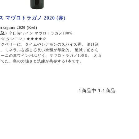
 マヴロトラガノ 2020 (赤)
tragano 2020 (Red)
税込）
辛口赤ワイン マヴロトラガノ100%
☆ タンニン：★★★★☆
ックベリーに、タイムやシナモンのスパイス香。 溶け込
と、ミネラルを感じる長い余韻が印象的。 絶滅寸前から
ーニの赤ワイン用ぶどう、マヴロトラガノ100％。 火山
育てた、島の力強さと洗練が共存する1本です。
1
商品中
1-1
商品