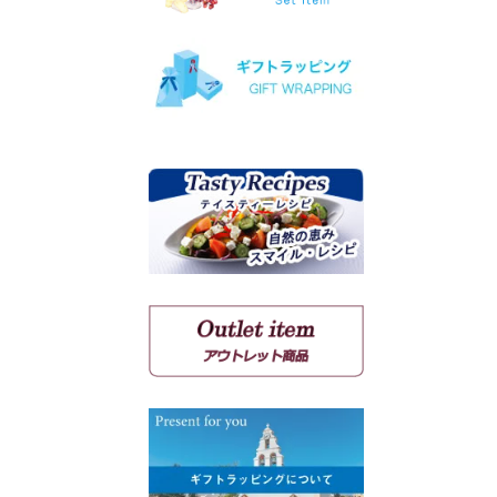
ヴィオニエ
ゲヴェルツトラミネール
ミュスカ・ブラン・ア・プ
ティ・グラン
ソーヴィニョン・ブラン
クシノマブロ
アギヨルギティコ
マヴロ クンドゥラ オブ キ
ミ
マヴルディ
マヴロダフニ
コチファリ
マンディラリ
リャティコ
ヴゾマト
マヴロトラガノ
リムニョナ
グルナッシュ