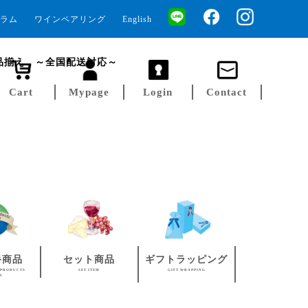
ラム
ワインペアリング
English
品揃え ～全国配送対応～
Cart
Mypage
Login
Contact
手商品
セット商品
ギフトラッピング
 PRODUCTS
SET ITEM
GIFT WRAPPING
AN