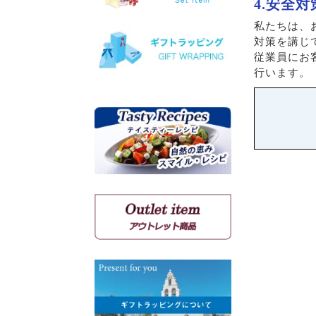
4.安全対
ヴィオニエ
私たちは、
ゲヴェルツトラミネール
対策を講じ
ミュスカ・ブラン・ア・プ
従業員にお
ティ・グラン
行います。
ソーヴィニョン・ブラン
クシノマブロ
アギヨルギティコ
マヴロ クンドゥラ オブ キ
ミ
マヴルディ
マヴロダフニ
コチファリ
マンディラリ
リャティコ
ヴゾマト
マヴロトラガノ
リムニョナ
グルナッシュ