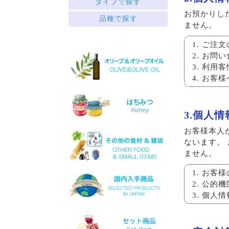
タイプで探す
中央ギリシャ
お預かりし
赤
品種で探す
ペロポネソス半島とイオニ
ません。
├ミディアムボディ
ア諸島
└フルボディ
クレタ島
ご注文
白
エーゲ海の島々
お問い
├リッチ
サヴァティアノ
├フルーティー
利用客
アシリティコ
└スッキリ
マスカット
お客様
ロゼ
マラグジア
スパークリング
キドニツァ
デザート
ロボラ
3.個人
ワインセット
プリト
スラプサティリ
お客様本人
ヴィディアノ
ないます。
ヴィラナ
ません。
マスカットオブスピナ
カチャノ
お客様
ガイドゥリア
公的機
アイダニ
個人情
アシリ
ホワイトマスカット
モスコフィレロ