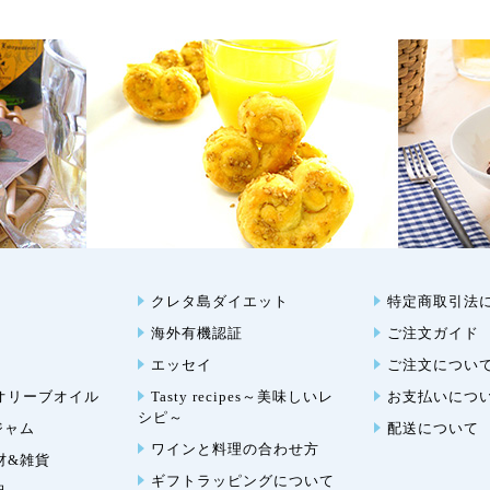
クレタ島ダイエット
特定商取引法
海外有機認証
ご注文ガイド
エッセイ
ご注文につい
オリーブオイル
Tasty recipes～美味しいレ
お支払いにつ
シピ～
ジャム
配送について
ワインと料理の合わせ方
材&雑貨
ギフトラッピングについて