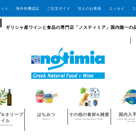
エット
海外有機認証
ご注文ガイド
法人のお客様
エッセイ
コ
ギリシャ産ワインと食品の専門店「ノスティミア」国内随一の
ブ&オリーブ
はちみつ
その他の食材&雑貨
国内入
HONEY
OTHER FOOD&SMALL ITEMS
SELECTED GREEK
オイル
IN JAP
S&OLIVE OIL