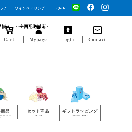
ラム
ワインペアリング
English
品揃え ～全国配送対応～
Cart
Mypage
Login
Contact
手商品
セット商品
ギフトラッピング
 PRODUCTS
SET ITEM
GIFT WRAPPING
AN