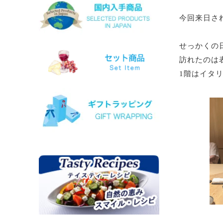
ホワイトマスカット
今回来日さ
モスコフィレロ
ヴィオニエ
せっかくの
ゲヴェルツトラミネール
ミュスカ・ブラン・ア・プティ・グ
訪れたのは表
ラン
1階はイタ
ソーヴィニョン・ブラン
クシノマブロ
アギヨルギティコ
マヴロ クンドゥラ オブ キミ
マヴルディ
マヴロダフニ
コチファリ
マンディラリ
リャティコ
ヴゾマト
マヴロトラガノ
リムニョナ