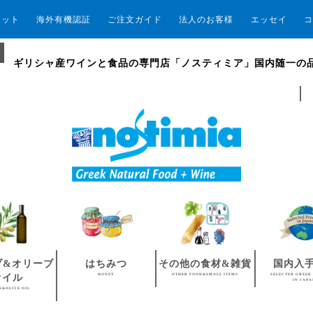
エット
海外有機認証
ご注文ガイド
法人のお客様
エッセイ
コ
ギリシャ産ワインと食品の専門店「ノスティミア」国内随一の
ブ&オリーブ
はちみつ
その他の食材&雑貨
国内入
HONEY
OTHER FOOD&SMALL ITEMS
SELECTED GREEK
オイル
IN JAP
S&OLIVE OIL