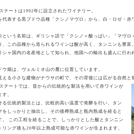
ステートは1992年に設立されたワイナリー。
を代表する黒ブドウ品種「クシノマヴロ」から、白・ロゼ・赤
ロという名前は、ギリシャ語で「クシノ＝酸っぱい」「マヴロ
り、この品種から造られるワインは酸が高く、タンニンも豊富
リシャ国内の名産地として知られ、他国への輸出も盛んに行わ
ドウ畑は、ヴェルミオ山の麓に位置しています。
見える小さな建物がナウサの町で、その背後には広がる自然と
エステートでは、昔からの伝統的な製法を用いて赤ワインが
ます。
ける伝統的製法とは、比較的高い温度で発酵を行い、タン
マをしっかりと抽出し、その後樽熟成と瓶内熟成を経ると
す。 この工程を経ることで、しっかりとした酸とタンニン
トリング後も20年以上熟成可能な赤ワインが生まれます。