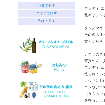
地域で探す
フンディ エ
ギリシャ北部
タイプで探す
北ギリシャ
中央ギリシャ
赤
品種で探す
ペロポネソス半島とイオニア諸島
├ミディアムボディ
クレタ島
クシノマヴ
└フルボディ
エーゲ海の島々
白
その名の通
├リッチ
サヴァティアノ
古くからギ
├フルーティー
アシリティコ
└スッキリ
マスカット
ロゼ
マラグジア
ナウサのブ
スパークリング
キドニツァ
写真の左に
デザート
ロボラ
ワインセット
プリト
フンディ 
スラプサティリ
造られてい
ヴィディアノ
ナウサにお
ヴィラナ
マスカットオブスピナ
ニンやアロ
カチャノ
いうもので
ガイドゥリア
アイダニ
を持ち、ボ
アシリ