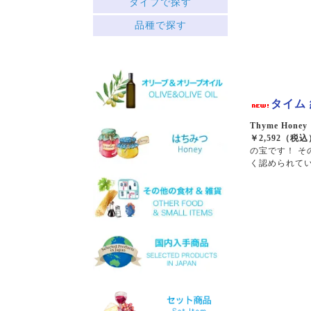
タイプで探す
中央ギリシャ
赤
品種で探す
ペロポネソス半島とイオニ
├ミディアムボディ
ア諸島
└フルボディ
クレタ島
白
エーゲ海の島々
├リッチ
サヴァティアノ
├フルーティー
アシリティコ
タイム 
└スッキリ
マスカット
ロゼ
マラグジア
Thyme Hone
スパークリング
キドニツァ
￥2,592（税込
デザート
ロボラ
の宝です！ 
ワインセット
プリト
く認められて
スラプサティリ
ヴィディアノ
ヴィラナ
マスカットオブスピナ
カチャノ
ガイドゥリア
アイダニ
アシリ
ホワイトマスカット
モスコフィレロ