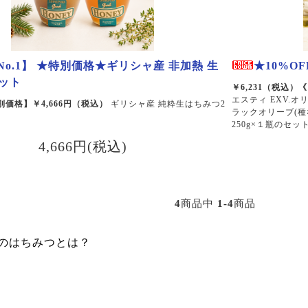
No.1】 ★特別価格★ギリシャ産 非加熱 生
★10%O
ット
￥6,231（税込）《
エスティ EXV.オ
特別価格】￥4,666円（税込）
ギリシャ産 純粋生はちみつ2
ラックオリーブ(種
250g×１瓶のセッ
4,666円(税込)
4
商品中
1-4
商品
のはちみつとは？