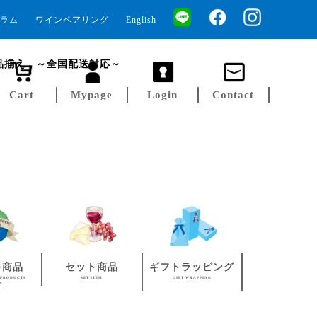
ラム
ワインペアリング
English
品揃え ～全国配送対応～
Cart
Mypage
Login
Contact
手商品
セット商品
ギフトラッピング
 PRODUCTS
SET ITEM
GIFT WRAPPING
AN