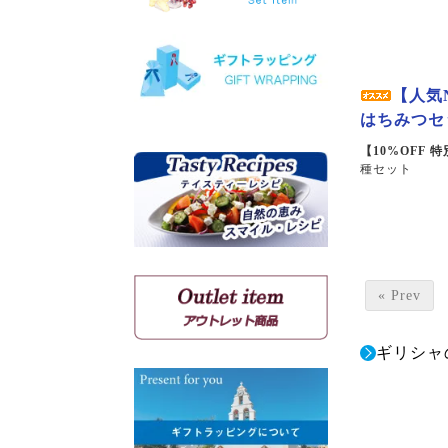
ヴィオニエ
ゲヴェルツトラミネール
ミュスカ・ブラン・ア・プ
ティ・グラン
【人気
ソーヴィニョン・ブラン
はちみつセ
【10%OFF 
種セット
クシノマブロ
アギヨルギティコ
マヴロ クンドゥラ オブ キ
ミ
マヴルディ
マヴロダフニ
コチファリ
« Prev
マンディラリ
リャティコ
ギリシャ
ヴゾマト
マヴロトラガノ
リムニョナ
グルナッシュ