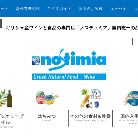
エット
海外有機認証
ご注文ガイド
法人のお客様
エッセイ
コ
ギリシャ産ワインと食品の専門店「ノスティミア」国内随一の
ブ&オリーブ
はちみつ
その他の食材&雑貨
国内入
HONEY
OTHER FOOD&SMALL ITEMS
SELECTED GREEK
オイル
IN JAP
S&OLIVE OIL