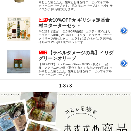
りとした歯ごたえ、酸味と旨味を持つ、とってもフルー
ティーなオリーブです。 瓶入りのオリーブよりも少しサ
イズが小さい身になります。
★10%OFF★ ギリシャ定番食
材スターターセット
￥6,231（税込）《10%OFF価格》 エスティ EXV.オリ
ーブオイル(BIO) 250ml×１、イリダ・カラマタ・ブラッ
クオリーブ(種なし)×１、エラト(もみの木)バニラ 純粋生
はちみつ 250g×１瓶のセットです。
【ラベルダメージの為】イリダ
グリーンオリーブ
【10％OFF】Ilida Green Olives ￥895（税込） 品
種：アグリニオン種 《特徴》丸くて大きなその実はしっ
かりとした歯ごたえ、酸味と旨味を持つ、とってもフル
ーティーなオリーブです
1-8 / 8