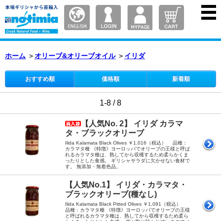
ホーム
＞
オリーブ&オリーブオイル
＞
イリダ
おすすめ順
価格順
新着順
1-8 / 8
【人気No. 2】 イリダ カラマ
タ・ブラックオリーブ
Ilida Kalamata Black Olives ￥1,016（税込） 品種：
カラマタ種 《特徴》ヨーロッパでオリーブの王様と呼ば
れるカラマタ種は、熟してから収穫するため柔らかくま
ったりとした食感。 ギリシャサラダに欠かせない食材で
す。 無添加・無着色品。
【人気No.1】 イリダ・カラマタ・
ブラックオリーブ(種なし)
Ilida Kalamata Black Pitted Olives ￥1,091（税込）
品種：カラマタ種 《特徴》ヨーロッパでオリーブの王様
と呼ばれるカラマタ種は、熟してから収穫するため柔ら