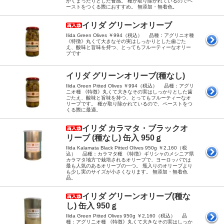
かくまったりとした食感。 種が取り除かれているのでペ
ーストをつくる際におすすめ。 無添加・無着色。
イリダ グリーンオリーブ
Ilida Green Olives ￥994（税込） 品種：アグリニオ種
《特徴》丸くて大きなその実はしっかりとした歯ごた
え、酸味と旨味を持つ、とってもフルーティーなオリー
ブです
イリダ グリーンオリーブ(種なし)
Ilida Green Pitted Olives ￥994（税込） 品種：アグリ
ニオ種 《特徴》丸くて大きなその実はしっかりとした歯
ごたえ、酸味と旨味を持つ、とってもフルーティーなオ
リーブです。 種が取り除かれているので、ペーストをつ
くる際に最適。
イリダ カラマタ・ブラックオ
リーブ (種なし) 缶入 950ｇ
Ilida Kalamata Black Pitted Olives 950g ￥2,160（税
込） 品種：カラマタ種 《特徴》ギリシャのメシニア県
カラマタ地方で栽培されるオリーブで、ヨーロッパでは
最も人気のあるオリーブの一つ。 瓶入りのオリーブより
も少し実のサイズが小さくなります。 無添加・無着色
品。
イリダ グリーンオリーブ(種な
し) 缶入 950ｇ
Ilida Green Pitted Olives 950g ￥2,160（税込） 品
種：アグリニオ種 《特徴》丸くて大きなその実はしっか