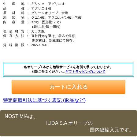
生産
地
：
ギリシャ アグリニオ
品
種
：
アグリニオ種
原材
料
：
グリーンオリーブ、食塩
添加
物
：
クエン酸、アスコルビン酸、乳酸
内容
量
：
370g（固形量170g）
(1瓶に約40～45粒)
包装材
質
：
ガラス瓶
保存方
法
：
直射日光を避け、常温で保存。
開封後は、冷蔵庫にて保存。
賞味期
限
：
2027/07/31
各オリーブ1本から包装サービスを有償で承っております。
別途ご注文ください→
ギフトラッピングについて
特定商取引法に基づく表記 (返品など)
NOSTIMIAは、
ILIDA S.A オリーブの
国内総輸入元です。