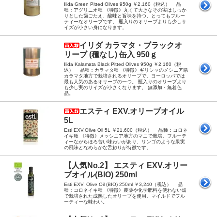
Ilida Green Pitted Olives 950g ￥2,160（税込） 品
種：アグリニオ種 《特徴》丸くて大きなその実はしっか
りとした歯ごたえ、酸味と旨味を持つ、とってもフルー
ティーなオリーブです。 瓶入りのオリーブよりも少しサ
イズが小さい身になります。
イリダ カラマタ・ブラックオ
リーブ (種なし) 缶入 950ｇ
Ilida Kalamata Black Pitted Olives 950g ￥2,160（税
込） 品種：カラマタ種 《特徴》ギリシャのメシニア県
カラマタ地方で栽培されるオリーブで、ヨーロッパでは
最も人気のあるオリーブの一つ。 瓶入りのオリーブより
も少し実のサイズが小さくなります。 無添加・無着色
品。
エスティ EXV.オリーブオイル
5L
Esti EXV.Olive Oil 5L ￥21,600（税込） 品種：コロネ
イキ種 《特徴》メッシニア地方のマニで栽培。フルーテ
ィーながらほろ苦い味わいがあり、リンゴのような果実
の風味となめらかな舌触りが特徴です。
【人気No.2】 エスティ EXV.オリー
ブオイル(BIO) 250ml
Esti EXV. Olive Oil (BIO) 250ml ￥3,240（税込） 品
種：コロネイキ種 《特徴》農薬や化学肥料を使わない畑
で栽培された成熟したオリーブを使用。マイルドでフル
ーティーな味わい。