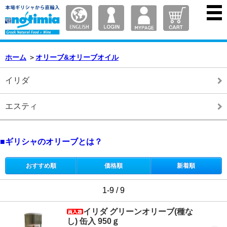
ホーム
＞
オリーブ&オリーブオイル
イリダ
エスティ
ギリシャのオリーブとは？
おすすめ順
価格順
新着順
1-9 / 9
イリダ グリーンオリーブ(種な
し) 缶入 950ｇ