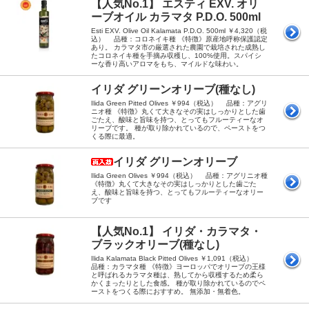
【人気No.1】 エスティ EXV. オリ
ーブオイル カラマタ P.D.O. 500ml
Esti EXV. Olive Oil Kalamata P.D.O. 500ml ￥4,320（税
込） 品種：コロネイキ種 《特徴》原産地呼称保護認定
あり。 カラマタ市の厳選された農園で栽培された成熟し
たコロネイキ種を手摘み収穫し、100%使用。スパイシ
ーな香り高いアロマをもち、マイルドな味わい。
イリダ グリーンオリーブ(種なし)
Ilida Green Pitted Olives ￥994（税込） 品種：アグリ
ニオ種 《特徴》丸くて大きなその実はしっかりとした歯
ごたえ、酸味と旨味を持つ、とってもフルーティーなオ
リーブです。 種が取り除かれているので、ペーストをつ
くる際に最適。
イリダ グリーンオリーブ
Ilida Green Olives ￥994（税込） 品種：アグリニオ種
《特徴》丸くて大きなその実はしっかりとした歯ごた
え、酸味と旨味を持つ、とってもフルーティーなオリー
ブです
【人気No.1】 イリダ・カラマタ・
ブラックオリーブ(種なし)
Ilida Kalamata Black Pitted Olives ￥1,091（税込）
品種：カラマタ種 《特徴》ヨーロッパでオリーブの王様
と呼ばれるカラマタ種は、熟してから収穫するため柔ら
かくまったりとした食感。 種が取り除かれているのでペ
ーストをつくる際におすすめ。 無添加・無着色。