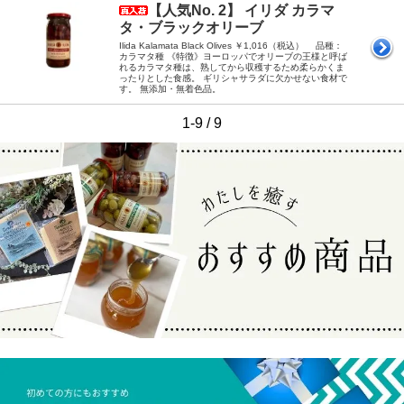
【人気No. 2】 イリダ カラマ
タ・ブラックオリーブ
Ilida Kalamata Black Olives ￥1,016（税込） 品種：
カラマタ種 《特徴》ヨーロッパでオリーブの王様と呼ば
れるカラマタ種は、熟してから収穫するため柔らかくま
ったりとした食感。 ギリシャサラダに欠かせない食材で
す。 無添加・無着色品。
1-9 / 9