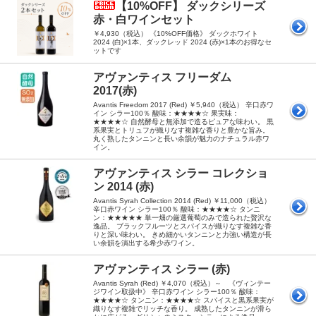
【10%OFF】 ダックシリーズ
赤・白ワインセット
￥4,930（税込） 《10%OFF価格》 ダックホワイト
2024 (白)×1本、ダックレッド 2024 (赤)×1本のお得なセ
ットです
アヴァンティス フリーダム
2017(赤)
Avantis Freedom 2017 (Red) ￥5,940（税込） 辛口赤ワ
イン シラー100％ 酸味：★★★★☆ 果実味：
★★★★☆ 自然酵母と無添加で造るピュアな味わい。 黒
系果実とトリュフが織りなす複雑な香りと豊かな旨み。
丸く熟したタンニンと長い余韻が魅力のナチュラル赤ワ
イン。
アヴァンティス シラー コレクショ
ン 2014 (赤)
Avantis Syrah Collection 2014 (Red) ￥11,000（税込）
辛口赤ワイン シラー100％ 酸味：★★★★☆ タンニ
ン：★★★★★ 単一畑の厳選葡萄のみで造られた贅沢な
逸品。 ブラックフルーツとスパイスが織りなす複雑な香
りと深い味わい。 きめ細かいタンニンと力強い構造が長
い余韻を演出する希少赤ワイン。
アヴァンティス シラー (赤)
Avantis Syrah (Red) ￥4,070（税込）～ 《ヴィンテー
ジワイン取扱中》 辛口赤ワイン シラー100％ 酸味：
★★★★☆ タンニン：★★★★☆ スパイスと黒系果実が
織りなす複雑でリッチな香り。 成熟したタンニンが滑ら