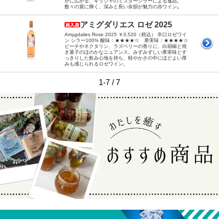
かに広がる、ギリシャのミスターシラーによる逸品。
数々の賞に輝く、深みと長い余韻が魅力の赤ワイン｡
アミグダリエス ロゼ 2025
Amygdalies Rose 2025 ￥3,520（税込） 辛口ロゼワイ
ン シラー100% 酸味：★★★★☆ 果実味：★★★★☆
ピーチやネクタリン、ラズベリーの香りに、白胡椒と焼
き菓子のほのかなニュアンス。みずみずしい果実味とす
っきりした飲み心地を持ち、軽やかさの中にほどよい厚
みも感じられるロゼワイン。
1-7 / 7