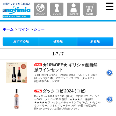
ホーム
＞
ワイン
＞
シラー
おすすめ順
価格順
新着順
1-7 / 7
★10%OFF★ ギリシャ産自然
派ワインセット
￥10,296円（税込）《冬限定価格》 ヘルミット 2022
(オレンジ)×１本、アヴァンティス フリーダム 2017
(赤)×1本のセットです。
ダックロゼ 2024 (ロゼ)
Duck Rose 2024 ￥2,530（税込） 辛口ロゼワイン シラ
ー50％、メルロー50％ 酸味：★★★★☆ 果実味：
★★★★★ フレッシュ＆チャーミングなロゼ。 いちごや
ラズベリー、ストロベリーキャンディの香りが広がり、
軽やかでバランスの取れた味わいです。