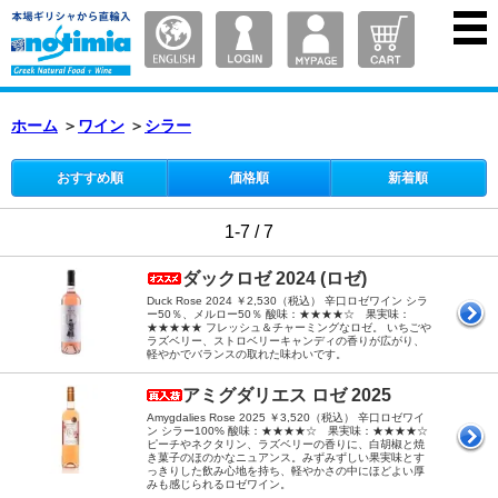
ホーム
＞
ワイン
＞
シラー
おすすめ順
価格順
新着順
1-7 / 7
ダックロゼ 2024 (ロゼ)
Duck Rose 2024 ￥2,530（税込） 辛口ロゼワイン シラ
ー50％、メルロー50％ 酸味：★★★★☆ 果実味：
★★★★★ フレッシュ＆チャーミングなロゼ。 いちごや
ラズベリー、ストロベリーキャンディの香りが広がり、
軽やかでバランスの取れた味わいです。
アミグダリエス ロゼ 2025
Amygdalies Rose 2025 ￥3,520（税込） 辛口ロゼワイ
ン シラー100% 酸味：★★★★☆ 果実味：★★★★☆
ピーチやネクタリン、ラズベリーの香りに、白胡椒と焼
き菓子のほのかなニュアンス。みずみずしい果実味とす
っきりした飲み心地を持ち、軽やかさの中にほどよい厚
みも感じられるロゼワイン。