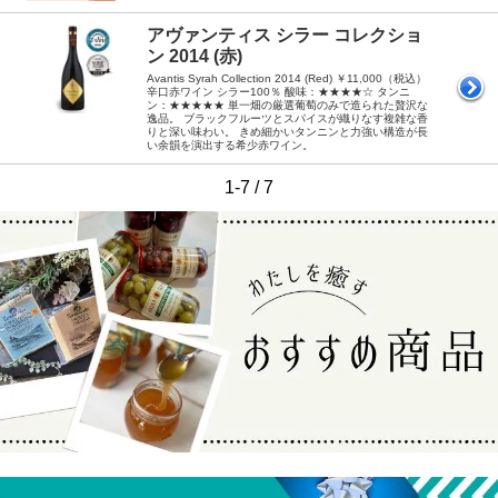
アヴァンティス シラー コレクショ
ン 2014 (赤)
Avantis Syrah Collection 2014 (Red) ￥11,000（税込）
辛口赤ワイン シラー100％ 酸味：★★★★☆ タンニ
ン：★★★★★ 単一畑の厳選葡萄のみで造られた贅沢な
逸品。 ブラックフルーツとスパイスが織りなす複雑な香
りと深い味わい。 きめ細かいタンニンと力強い構造が長
い余韻を演出する希少赤ワイン。
1-7 / 7