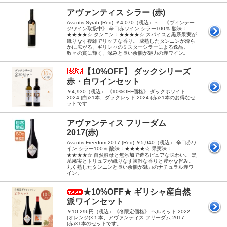
アヴァンティス シラー (赤)
Avantis Syrah (Red) ￥4,070（税込）～ 《ヴィンテー
ジワイン取扱中》 辛口赤ワイン シラー100％ 酸味：
★★★★☆ タンニン：★★★★☆ スパイスと黒系果実が
織りなす複雑でリッチな香り。 成熟したタンニンが滑ら
かに広がる、ギリシャのミスターシラーによる逸品。
数々の賞に輝く、深みと長い余韻が魅力の赤ワイン｡
【10%OFF】 ダックシリーズ
赤・白ワインセット
￥4,930（税込） 《10%OFF価格》 ダックホワイト
2024 (白)×1本、ダックレッド 2024 (赤)×1本のお得なセ
ットです
アヴァンティス フリーダム
2017(赤)
Avantis Freedom 2017 (Red) ￥5,940（税込） 辛口赤ワ
イン シラー100％ 酸味：★★★★☆ 果実味：
★★★★☆ 自然酵母と無添加で造るピュアな味わい。 黒
系果実とトリュフが織りなす複雑な香りと豊かな旨み。
丸く熟したタンニンと長い余韻が魅力のナチュラル赤ワ
イン。
★10%OFF★ ギリシャ産自然
派ワインセット
￥10,296円（税込）《冬限定価格》 ヘルミット 2022
(オレンジ)×１本、アヴァンティス フリーダム 2017
(赤)×1本のセットです。