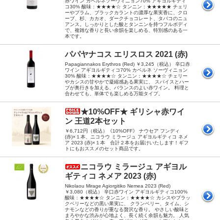
赤ワイン カベルネソーヴィニョン70% アギヨルギティ
コ30% 酸味：★★★★☆ タンニン：★★★★★ チェリ
ーやプラム、ブラックカラントの濃厚な果実香に、クロ
ーブ、杉、カカオ、ダークチョコレート、タバコのニュ
アンス。しっかりとした酸とタンニンを持つフルボディ
で、複雑な香りと長い余韻を楽しめる、特別感のある一
本です。
パパヤナコス エリスロス 2021 (赤)
Papagiannakos Erythros (Red) ￥3,245（税込） 辛口赤
ワイン アギヨルギティコ70% カベルネ ソーヴィニョン
30% 酸味：★★★★☆ タンニン：★★★★☆ チェリー
やカシスの甘やかで凝縮感ある果実に、 スパイスとハー
ブが奥行きを加える、バランスのよい赤ワイン。 料理と
合わせても、単体でも楽しめる万能タイプ。
★10%OFF★ ギリシャ赤ワイ
ン 王道2本セット
￥6,712円（税込）《10%OFF》 ナウセア フンディ
(赤)×１本、ニコラウ ミラージュ アギヨルギティコ ネメ
ア 2023 (赤)×１本 合計２本をお届けいたします！ギフ
トにもおススメのセット商品です。
ニコラウ ミラージュ アギヨル
ギティコ ネメア 2023 (赤)
Nikolaou Mirage Agiorgitiko Nemea 2023 (Red)
￥3,080（税込） 辛口赤ワイン アギヨルギティコ100%
酸味：★★★★☆ タンニン：★★★★☆ カシスやブラッ
クベリーなどの黒い果実に、 クランベリー、タイム、シ
ナモンなどの香りが重なる贅沢な香り。 やさしい酸味と
まろやかな渋みが心地よく、長く続く余韻も魅力。 人気