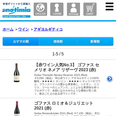
ホーム
＞
ワイン
＞
アギヨルギティコ
おすすめ順
価格順
新着順
1-5 / 5
【赤ワイン人気No.3】 ゴファス セ
メリオ ネメア リザーヴ 2023 (赤)
Gofas Themelio Nemea Reserve 2023 (Red)
￥5,060（税込） 辛口赤ワイン アギヨルギティコ100%
酸味：★★★★☆ タンニン：★★★★☆ チェリーやプラ
ム、ブラックベリーの豊かな果実香に、シナモン、リコ
リス、コーヒーのニュアンス。ふくよかな果実味を持つ
フルボディで、余韻にはカカオのような風味が長く続
く、飲みごたえのある赤ワインです。
ゴファス ロミオ＆ジュリエット
2021 (赤)
Gofas Romeo&Juliet 2021 (Red) ￥7,150（税込） 辛口